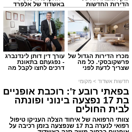
הדירות החדשות
באשדוד של אלפרד
למכירה באשדוד >>>
קריאולנסקי - לילדים
מעוניינים להגיב? לדווח ? צרו איתנו קשר במייל -
צילום: א' מיכאלי
ASHDODS@ISNET.CO.IL
מערכת האתר / 00:41 09.08.26
מכרז הדירות הגדול של
עורך דין דותן לינדנברג
פרשקובסקי. כל מה
- נפגעתם בתאונת
שצריך לדעת לפני
דרכים לחצו לקבל מה
שמגישים הצעה לדירה
שמגיע לכם
תגים:
אשדוד
,
פטירה
,
אלעד
באשדוד
חדשות אשדוד
>
מקומי
במוצאי שבת קודש הגיע השמועה הקשה והמצערת
בפאתי רובע ז': רוכבת אופניים
על פטירתו של האברך החשוב, מזכה הרבים ואיש
בת 17 נפצעה בינוני ופונתה
החסד הרב ידידיה רחמים יפרח ז"ל, אחיו של הגאון
לבית החולים
רבי שמעון יוחאי יפרח שליט"א – תושב העיר ומגיד
צוותי הרפואה של איחוד הצלה העניקו טיפול
שיעור בשיעור "אור החיים" הקדוש, מוסר רשת
רפואי לנערה בת 17 שנפצעה בזמן רכיבה על
שיעורי תורה ומחבר ספרים רבים בהלכה.
אופניים ברחוב משה סנה באשדוד