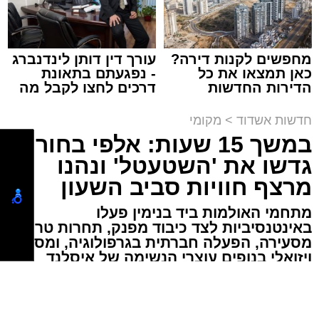
המשפחה באלעד, ברחוב רבי חייא 16.
מחפשים לקנות דירה?
עורך דין דותן לינדנברג
כאן תמצאו את כל
- נפגעתם בתאונת
מעוניינים להגיב? לדווח ? צרו איתנו קשר במייל -
הדירות החדשות
דרכים לחצו לקבל מה
תגים:
אשדוד
,
תאונה
ASHDODS@ISNET.CO.IL
למכירה באשדוד >>>
שמגיע לכם
חדשות אשדוד
>
מקומי
צוותי הרפואה של איחוד הצלה העניקו טיפול רפואי
במשך 15 שעות: אלפי בחורים
לנערה בת 17 שנפצעה בזמן רכיבה על אופניים
גדשו את 'השטעטל' ונהנו
ברחוב משה סנה באשדוד.
מרצף חוויות סביב השעון
נווה כהן, יוחאי כהן ויאיר כהן (שלושה בני דודים
מתחמי האולמות ביד בנימין פעלו
מתנדבים יחד) חובשים בצוות האמבולנס של
באינטנסיביות לצד כיבוד מפנק, תחרות טריוויה
איחוד הצלה מסרו: "נמסר לנו בזירה כי היא רכבה
מסעירה, הפעלה חברתית בגרפולוגיה, ומסע
על אופניים ונפגעה מהקידון תוך כדי רכיבה,
ויזואלי בנופים עוצרי הנשימה של איסלנד
הפראית /// הצצה קלה
הענקנו לה טיפול רפואי והיא פונתה באמבולנס
איחוד הצלה להמשך טיפול בבית החולים 'אסותא'
קרא עוד
כשמצבה מוגדר בינוני".