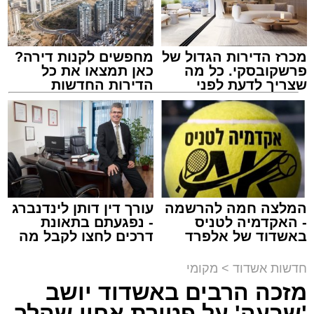
מכרז הדירות הגדול של
מחפשים לקנות דירה?
פרשקובסקי. כל מה
כאן תמצאו את כל
שצריך לדעת לפני
הדירות החדשות
שמגישים הצעה לדירה
למכירה באשדוד >>>
באשדוד
צילום: שמחה חסיד הצלה דרום
מערכת האתר / 00:47 09.08.26
המלצה חמה להרשמה
עורך דין דותן לינדנברג
- האקדמיה לטניס
- נפגעתם בתאונת
באשדוד של אלפרד
דרכים לחצו לקבל מה
קריאולנסקי - לילדים
שמגיע לכם
תגים:
אשדוד
,
ירי
חדשות אשדוד
>
מקומי
מזכה הרבים באשדוד יושב
אירוע ירי חמור התרחש לפני שעה קלה ברובע ב'
'שבעה' על פטירת אחיו שהלך