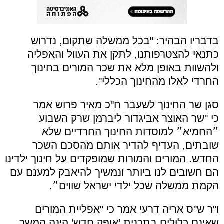
בדבריו הבהיר: "בכל ממשלה שתקום, נדרוש
כתנאי להצטרפותנו, לתקן את העוול והאפליה
ולהשוות באופן מלא את שכר המורים בחינוך
החרדי לאלו מהחינוך הכללי".
סגן שר החינוך לשעבר ח"כ מאיר פרוש אמר
כי "שר האוצר אביגדור ליברמן שרק השבוע
״החמיא״ למוסדות החינוך החרדיים שלא
שובתים, העדיף להדיר אותם מהסכם השכר
החדש. המורים והמורות שמופקדים על חינוך ילדינו
הם חשובים לנו ביותר ונמשיך להיאבק למענם עם
הקמת ממשלה שכל ילדי ישראל שווים״.
ו"ר ש"ס אריה דרעי אמר כי "אפליית המורים
שאינם כלולים בתכנית 'אופק חדש' הינה המשך