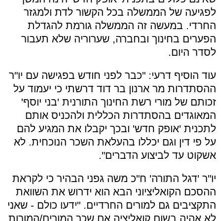
לפגיעה של הממשלה בכל הקשור לדת ולמגזר
החרדי. במעשה זה הממשלה גורמת להגדלת
הפערים בחינוך ובחברה, שערוריה שלא תעבור
לסדר היום.
עוד הוסיף דרעי: "כבר לפני חודש בפגישה עם יו"ר
ההסתדרות מר ארנון בר דוד דרשתי כי יעמוד על
זכותם של מורי רשת החינוך התורנית 'בני יוסף'
המאוגדים בהסתדרות הכללית ולהכניס אותם
לתכנית 'אופק חדש' ובכך יקבלו את המגיע להם
על פי דין וגם יכללו בהעלאת השכר הנוכחית. לא
אשקוט עד לביצוע הדברים".
יו"ר 'דגל התורה' ח"כ משה גפני הבהיר כי לקראת
ההסכם הקואליציוני הבא הוא ידרוש את השוואת
התקציבים גם למורים החרדיים. "ידעו כולם - שאני
לא אהיה בשום קואליציה אם שכר המורים/המורות