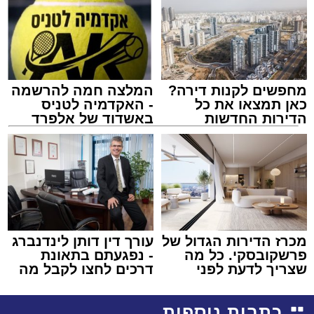
מחפשים לקנות דירה?
המלצה חמה להרשמה
כאן תמצאו את כל
- האקדמיה לטניס
הדירות החדשות
באשדוד של אלפרד
למכירה באשדוד >>>
קריאולנסקי - לילדים
מכרז הדירות הגדול של
עורך דין דותן לינדנברג
פרשקובסקי. כל מה
- נפגעתם בתאונת
שצריך לדעת לפני
דרכים לחצו לקבל מה
שמגישים הצעה לדירה
שמגיע לכם
באשדוד
כתבות נוספות