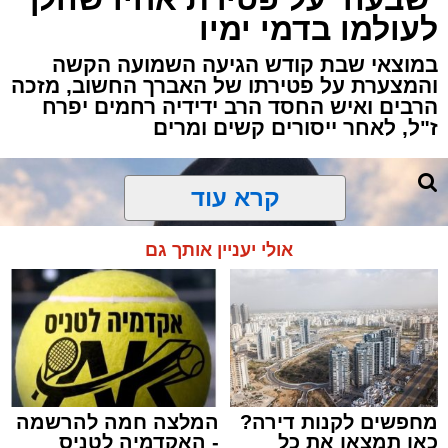
באשדוד, כתוצאה ממנו נפצע גבר כבן 30 באורח
לעולמו בדמי ימיו
בינוני.
במוצאי שבת קודש הגיעה השמועה הקשה
והמצערת על פטירתו של האברך החשוב, מזכה
כוחות ההצלה ומד"א יחד עם מתנדבי "הצלה
הרבים ואיש החסד הרב ידידיה רחמים יפרח
דרום" ו"איחוד הצלה" הוזעקו לזירה בעקבות דיווח
ז"ל, לאחר ייסורים קשים ומרים
על אירוע אלימות וירי.
החובשים והפרמדיקים שהגיעו למקום העניקו
קרא עוד
לפצוע טיפול רפואי ראשוני, ולאחר מכן הוא פונה
להמשך טיפול בבית החולים כשמצבו מוגדר בינוני.
אולי יעניין אותך גם
כוחות משטרה שהגיעו למקום סגרו את הזירה
ופתחו בחקירה לבדיקת נסיבות האירוע ולאיתור
החשודים.
בעקבות הירי, כל היציאות מאשדוד חסומות
באמצעות מחסומים משטרתיים בניסיון ללכוד את
היורה.
מחפשים לקנות דירה?
המלצה חמה להרשמה
כאן תמצאו את כל
- האקדמיה לטניס