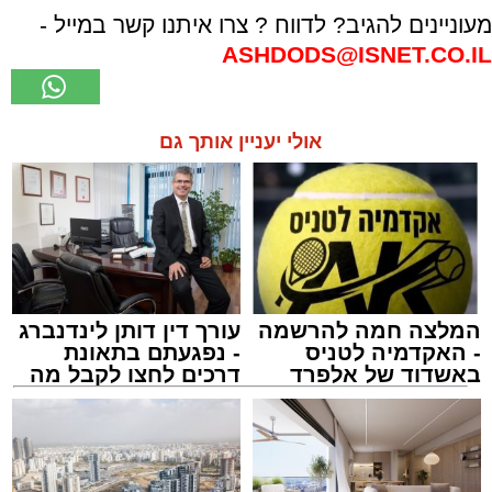
מעוניינים להגיב? לדווח ? צרו איתנו קשר במייל -
ASHDODS@ISNET.CO.IL
אולי יעניין אותך גם
המלצה חמה להרשמה
עורך דין דותן לינדנברג
- האקדמיה לטניס
- נפגעתם בתאונת
באשדוד של אלפרד
דרכים לחצו לקבל מה
קריאולנסקי - לילדים
שמגיע לכם