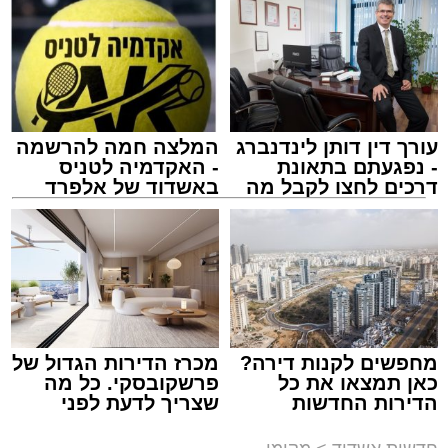
לאחר הארוע יתקיים רב שיח וכן פלפול תלמודי
בריתחא דאורייתא בעומקא דשמעתתא.
עורך דין דותן לינדנברג
המלצה חמה להרשמה
- נפגעתם בתאונת
- האקדמיה לטניס
דרכים לחצו לקבל מה
באשדוד של אלפרד
שמגיע לכם
קריאולנסקי - לילדים
נתיבי ישראל
מערכת האתר / 18:19 06.08.26
מחפשים לקנות דירה?
מכרז הדירות הגדול של
כאן תמצאו את כל
פרשקובסקי. כל מה
הדירות החדשות
שצריך לדעת לפני
מעוניינים להגיב? לדווח ? צרו איתנו קשר במייל -
למכירה באשדוד >>>
שמגישים הצעה לדירה
ASHDODS@ISNET.CO.IL
באשדוד