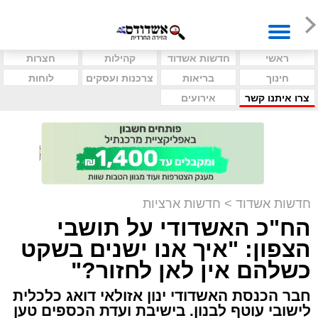
ראשי
חדשות אשדוד
קהילות
חצרות
חינוך
בריאות
צרכנות ועסקים
לוחות
צרו איתנו קשר
אירועים
חדשות אשדוד
>
חדשות ארציות
הח"כ האשדודי על תושבי
הצפון: "איך אנו ישנים בשקט
כשלהם אין לאן לחזור?"
חבר הכנסת האשדודי ינון אזולאי דואג כלכלית
לישובי עוטף לבנון. בישיבת ועדת הכספים טען