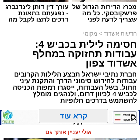
מכרז הדירות הגדול של
עורך דין דותן לינדנברג
פרשקובסקי. כל מה
- נפגעתם בתאונת
תגים:
הגרי"ב שרייבר
,
מעגלים
שצריך לדעת לפני
דרכים לחצו לקבל מה
שמגישים הצעה לדירה
שמגיע לכם
ארוע שטרם היה כמותו: בשבוע הבא ביום ג'
באשדוד
חדשות אשדוד
>
מקומי
יתכנסו המוני בחורי הישיבות שטרם החלו את זמן
חסימה לילית בכביש 4:
'אלול', והם יזכו לשמוע את גדולי הדור, מרן הגרי"ב
עבודות תחזוקה במחלף
שרייבר שליט"א והגאון רבי ישאי טולידנו שליט"א,
אשדוד צפון
שבשעה נדירה של קורת רוח ישתפו את שומעיהם
באשר ראו וקיבלו בבתי הוריהם, הגאון רבי פנחס
חברת נתיבי ישראל תבצע הלילות הקרובים
עבודות לחידוש סימוני הדרך והתקנת עיני
שרייבר זצ"ל והגאון רבי ניסים טולידנו זצ"ל, כאשר
חתול. בשל העבודות, ייסגרו רמפות הכניסה
מטרתם של הדברים שישמעו היא לעורר הלבבות
לכביש 4 לכיוון דרום, ולנהגים מומלץ
ולהחדיר אהבת אמת לתורה.
להשתמש בדרכים חלופיות
הארוע, במסגרת ארועי 'מעגלים', יתקיים בבית
קרא עוד
הכנסת 'חניכי הישיבות' רובע ג', ביום שלישי הקרוב
בשעה 21.00
אולי יעניין אותך גם