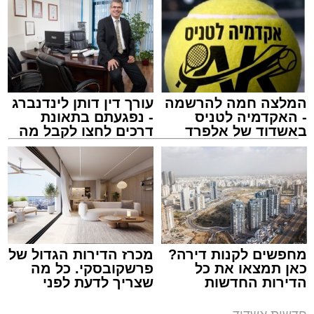
המלצה חמה להרשמה
עורך דין דותן לינדנברג
- האקדמיה לטניס
- נפגעתם בתאונת
באשדוד של אלפרד
דרכים לחצו לקבל מה
קריאולנסקי - לילדים
שמגיע לכם
שוק הים באשדוד
מערכת האתר / 18:15 06.08.26
מחפשים לקנות דירה?
מכרז הדירות הגדול של
כאן תמצאו את כל
פרשקובסקי. כל מה
תגים:
אשדוד
,
שוק
הדירות החדשות
שצריך לדעת לפני
למכירה באשדוד >>>
שמגישים הצעה לדירה
באשדוד
עיריית אשדוד הודיעה היום על שינוי חד-פעמי