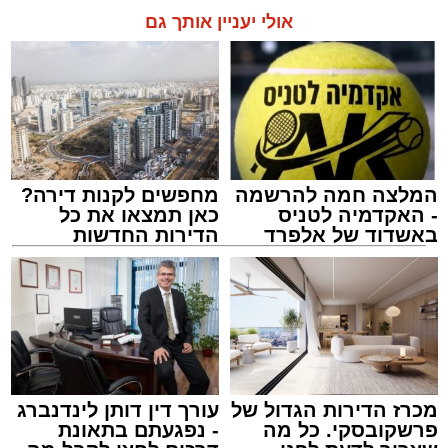
אולי יעניין אותך גם
המלצה חמה להרשמה
מחפשים לקנות דירה?
- האקדמיה לטניס
כאן תמצאו את כל
באשדוד של אלפרד
הדירות החדשות
קריאולנסקי - לילדים
למכירה באשדוד >>>
מכרז הדירות הגדול של
עורך דין דותן לינדנברג
פרשקובסקי. כל מה
- נפגעתם בתאונת