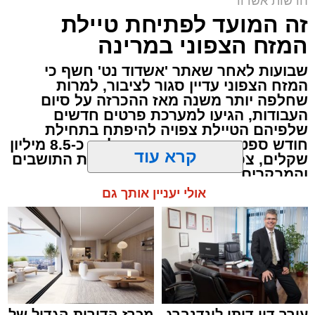
חדשות אשדוד
במועד קיום שוק הים בשבוע הבא, זאת לקראת
זה המועד לפתיחת טיילת
פתיחתו של פסטיבל "חלון לים התיכון" המסורתי.
המזח הצפוני במרינה
שבועות לאחר שאתר 'אשדוד נט' חשף כי
הפסטיבל, שצפוי למשוך אליו קהל רב, יתקיים
המזח הצפוני עדיין סגור לציבור, למרות
בימים רביעי וחמישי,
13-12 באוגוסט
. בשל
שחלפה יותר משנה מאז ההכרזה על סיום
ההיערכות הלוגיסטית המורכבת והצורך בשמירה
העבודות, הגיעו למערכת פרטים חדשים
שלפיהם הטיילת צפויה להיפתח בתחילת
על הסדר והבטיחות באזור, הוחלט להקדים את
חודש ספטמבר. הפרויקט, שעלותו כ-8.5 מיליון
פעילות השוק השבועית.
שקלים, צפוי סוף סוף לעמוד לרשות התושבים
והמבקרים
קרא עוד
לפיכך, שוק הים יתקיים ביום שני,
10 באוגוסט
,
עופר אשטוקר / 18:08 06.08.26
במקום במועדו המקורי ביום רביעי. הציבור הרחב
אולי יעניין אותך גם
והסוחרים מתבקשים להיערך בהתאם לשינוי
בלוחות הזמנים.
מעוניינים להגיב? לדווח ? צרו איתנו קשר במייל -
תגים:
טיילת המזח הצפוני במרינה באשדוד