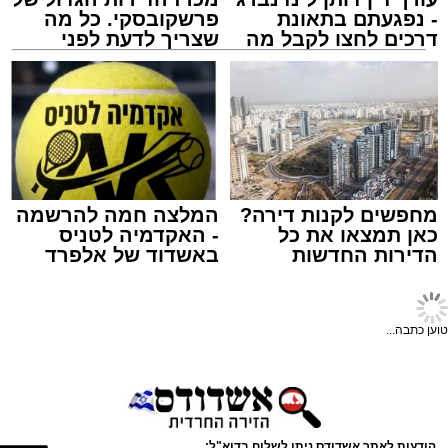
ASHDODS@ISNET.CO.IL
עורך דין דותן לינדנברג
מכרז הדירות הגדול של
- נפגעתם בתאונת
פרשקובסקי. כל מה
דרכים לחצו לקבל מה
שצריך לדעת לפני
שמגיע לכם
שמגישים הצעה לדירה
באשדוד
מחפשים לקנות דירה?
המלצה חמה להרשמה
כאן תמצאו את כל
- האקדמיה לטניס
הדירות החדשות
באשדוד של אלפרד
למכירה באשדוד >>>
קריאולנסקי - לילדים
טוען כתבה...
מזח אשדוד חן כליפה לוי
לאחר שאתר 'אשדוד נט' פרסם כי המזח הצפוני