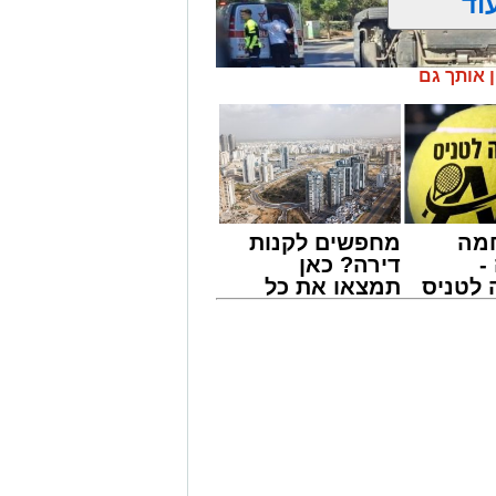
וד
ן אותך גם
מה
מחפשים לקנות
-
דירה? כאן
לטניס
תמצאו את כל
של
הדירות החדשות
למכירה באשדוד
אירוע דרמטי הסתיים בנס רפואי באשדוד, לאחר שגבר בן 56 התמוטט בביתו
י -
>>>
ה מאירוע פתאומי שגרם להפסקת פעילות
של ארגון "איחוד הצלה". החובשים
 ללא דופק וללא הכרה, ופתחו מיידית
י לב ושימוש במפעם (דפיברילטור).