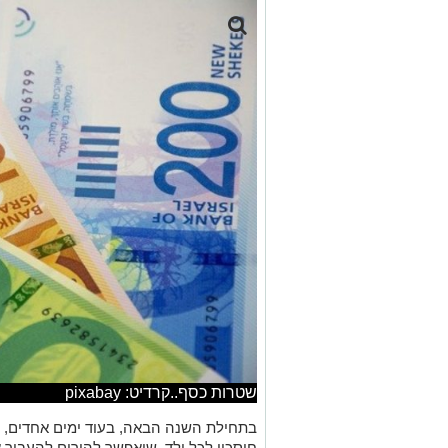
שטרות כסף..קרדיט: pixabay
בתחילת השנה הבאה, בעוד ימים אחדים, יי
חיסכון לכל ילד, שיאפשר להורים להעביר 