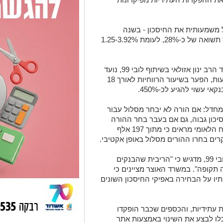
ל משמעותית את החיסכון - בשנה
האחרונה השיגו קופות הגמל בסיכון מוגבר תשואה של כ-28%, לעומת 1.25-3.92%
השינוי, שקודם על ידי הח"כ החרוץ מאשדוד הרב ינון אזולאי בשיתוף לובי 99, נועד
לתקן עיוות היסטורי: לפי איגוד בתי ההשקעות, הפער בשיעור הרווחיות לאורך 18
י עשוי להגיע לכ-450%.
לי ברירת המחדל: אם הורה לא יבחר מסלול עבור
סיכון גבוה, גם אם בעבר בחר ההורה
בפיקדון בנקאי עבור ילד אחר. נתוני הביטוח הלאומי מראים כי מתוך 197 אלף
משה קאשי, מנהל המחלקה הפיננסית בלובי 99, מדגיש כי "הריבית שהבנקים
תקופה". במשרד האוצר מציינים כי
תיו על הבחירה באפיקי החיסכון השונים
 עתידיות, והכספים שכבר הופקדו
כלו לבצע את השינוי באמצעות אתר