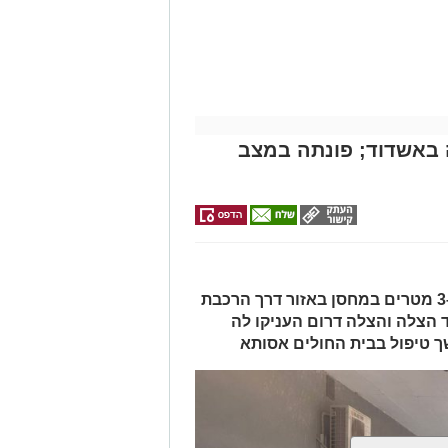
עית של הצוותים בשטח, ליבו של הגבר
בולנס לבית חולים להמשך קבלת טיפול
מייל -
ASHDODS@ISNET.CO.IL
באשדוד; פונתה במצב
האישה, בת 56, נפלה מגובה של כ-2–3 מטרים במחסן באזור דרך הרכבת
ד הצלה והצלה דרום העניקו לה
ך טיפול בבית החולים אסותא