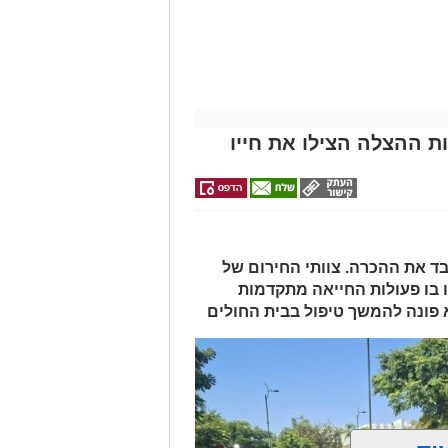
מה שצריך לדעת
אלפרד
למכירה באשדוד
לקבל מה שמגיע
לפני שמגישים
לכם
>>>
קריאולנסקי -
הצעה לדירה
לילדים
באשדוד
ת ההצלה הצילו את חייו
 ואיבד את ההכרה. צוותי החירום של
 בו פעולות החייאה מתקדמות
א פונה להמשך טיפול בבית החולים