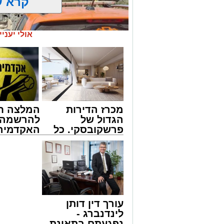
קרא ע
אולי יעניי
מכרז הדירות
המלצה ח
הגדול של
להרשמה 
פרשקובסקי. כל
האקדמיה 
מה שצריך לדעת
באשדוד 
צילום: דוברות איחוד הצלה
לפני שמגישים
אלפרד
הצעה לדירה
קריאולנסק
שבאחד הרחובות ברובע י"א בעיר, כתוצא
באשדוד
לילדים
ליבו.
למקום הוזעקו מיד צוותי רפואה ומתנדבים 
עורך דין דותן
והפרמדיקים שהגיעו לזירה הבחינו כי הגבר
לינדנברג -
בפעולות החייאה מתקדמות, הכוללות עיסוי
נפגעתם בתאונת