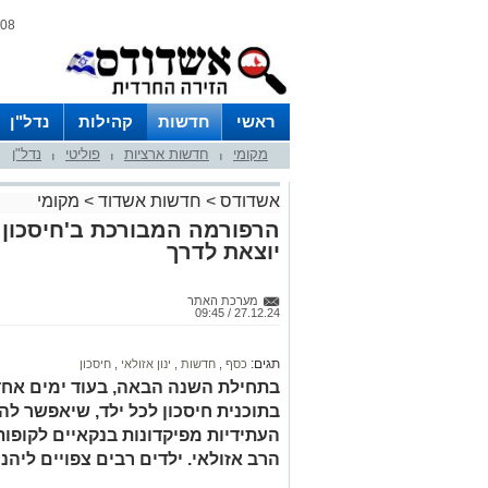
08 אוגוסט 2026 / 13:55
ראשי
חדשות
קהילות
נדל"ן
מקומי
חדשות ארציות
פוליטי
נדל"ן
|
|
|
אשדודס
>
חדשות אשדוד
>
מקומי
הרפורמה המבורכת ב'חיסכון 
יוצאת לדרך
מערכת האתר
27.12.24 / 09:45
תגים:
כסף
,
חדשות
,
ינון אזולאי
,
חיסכון
בתחילת השנה הבאה, בעוד ימים אחדי
בתוכנית חיסכון לכל ילד, שיאפשר ל
העתידיות מפיקדונות בנקאיים לקופות 
הרב אזולאי. ילדים רבים צפויים ליהנ