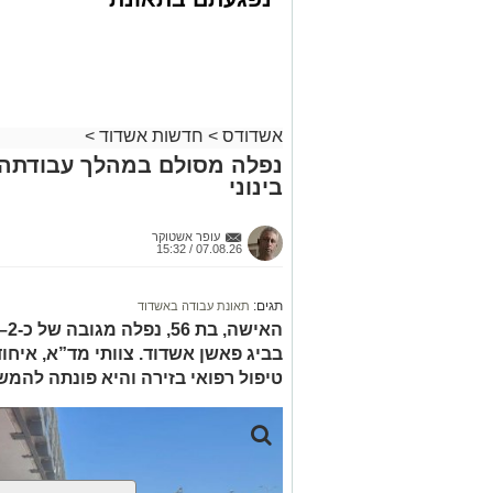
דרכים לחצו
בזכות התושייה והפעילות המהירה והמקצו
לקבל מה שמגיע
שב לפעום.
לכם
לאחר ייצוב מצבו הראשוני, הוא פונה באמ
רפואי כשמצבו מוגדר יציב.
מעוניינים להגיב? לדווח ? צרו איתנו קשר ב
אשדודס
>
חדשות אשדוד
>
נפלה מסולם במהלך עבודתה 
בינוני
עופר אשטוקר
07.08.26 / 15:32
תגים:
תאונת עבודה באשדוד
בביג פאשן אשדוד. צוותי מד”א, איחו
טיפול רפואי בזירה והיא פונתה להמש