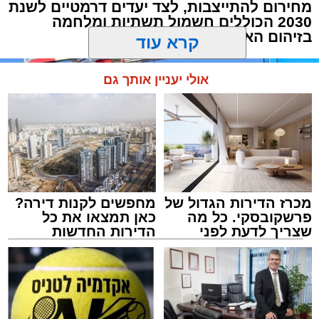
מחירום להתייצבות, לצד יעדים דרמטיים לשנת
2030 הכוללים חשמול תשתיות ומלחמה
בזיהום האוויר
קרא עוד
אולי יעניין אותך גם
מכרז הדירות הגדול של
מחפשים לקנות דירה?
פרשקובסקי. כל מה
כאן תמצאו את כל
שצריך לדעת לפני
הדירות החדשות
שמגישים הצעה לדירה
למכירה באשדוד >>>
באשדוד
צילום: מני בן ארוש