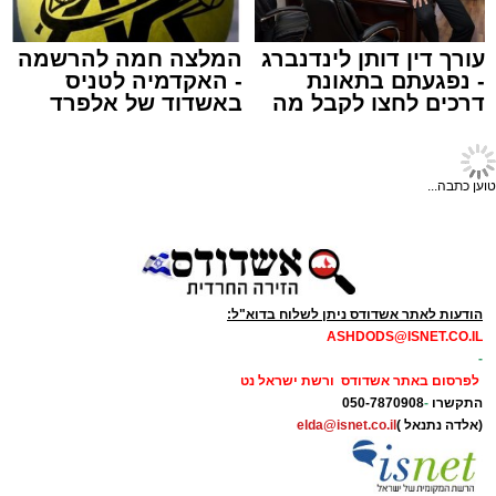
מערכת האתר / 10:44 06.08.26
עורך דין דותן לינדנברג
המלצה חמה להרשמה
- נפגעתם בתאונת
- האקדמיה לטניס
דרכים לחצו לקבל מה
באשדוד של אלפרד
שמגיע לכם
קריאולנסקי - לילדים
תגים:
זיהום
,
אשדוד
,
נמל אשדוד
,
רפורמה
,
אוויר
טוען כתבה...
מאחורי חומות הבטון והמנופים של השער הימי
המרכזי בישראל מתנהלת פעילות ענפה.
דוח האחריות התאגידית (ESG) לשנת 2025
שמפרסמת חברת נמל אשדוד חושף את התנהלות
הודעות לאתר אשדודס ניתן לשלוח בדוא"ל:
ASHDODS@ISNET.CO.IL
החברה במהלך שנה מאתגרת, שהתאפיינה
-
במעבר הדרגתי ממציאות חירום מתמשכת
לפרסום באתר אשדודס ורשת ישראל נט
להתייצבות זהירה – לצד קשיים ביטחוניים,
התקשרו
-
050-7870908
(אלדה נתנאל )
elda@isnet.co.il
תפעוליים וכלכליים כבדים.