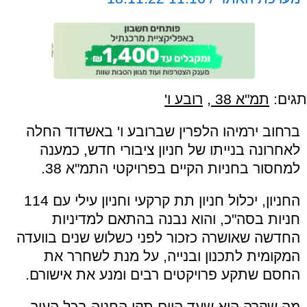
תגים:
תמ"א 38
,
רובע ו'
ברחוב ירמיהו הלפרין שברובע ו' באשדוד החלה
לאחרונה בנייתו של חניון ציבורי חדש, כמענה
למחסור בחניות הקיים בפרויקטי התמ"א 38.
החניון, יכלול חניון תת קרקעי וחניון עילי עם 114
חניות בסה"כ, והוא נבנה בהתאם למדיניות
החדשה שאושרה כזכור לפני כשלוש שנים בוועדה
המקומית לתכנון ובנייה, על מנת לשחרר את
החסם שתקע פרויקטים רבים ומנע את אישורם.
מה שקרה הוא שעד היום תקן החניה בכל העיר