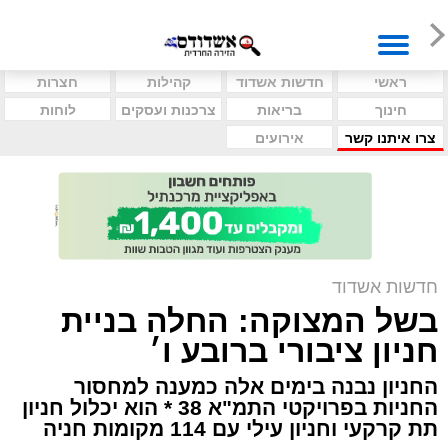
ראשי
חדשות אשדוד
קהילות
חצרות
חינוך
בריאות
צרכנות ועסקים
לוחות
צרו איתנו קשר
אירועים
חדשות אשדוד
בשל המצוקה: החלה בניית
חניון ציבורי ברובע ו׳
החניון נבנה בימים אלה כמענה למחסור
החניות בפרויקטי התמ"א 38 * הוא יכלול חניון
תת קרקעי וחניון עילי עם 114 מקומות חניה