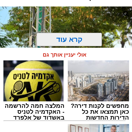
קרא עוד
אולי יעניין אותך גם
מחפשים לקנות דירה?
המלצה חמה להרשמה
כאן תמצאו את כל
- האקדמיה לטניס
התרמת דם. מדא
הדירות החדשות
באשדוד של אלפרד
מנהל האתר / 21:31 09.08.26
למכירה באשדוד >>>
קריאולנסקי - לילדים