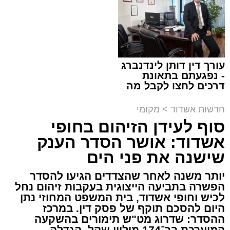
תגים:
מד"א
,
התרמת דם
עורך דין דותן לינדנברג
- נפגעתם בתאונת
150 את חניות הרכבים ליד ה'שטיבלעך' קהל
דרכים לחצו לקבל מה
שמגיע לכם
חסידים באשדוד החליפו בערבו של יום חמישי
חדשות אשדוד
>
מקומי
האחרון שורה של ניידות התרמת דם של בנק הדם
סוף לעידן הזיהום בחופי
במגן דוד אדום שהגיעו לערב התרמה מיוחד
שנערך על ידי סניף אשדוד - גן יבנה בהצלה דרום.
אשדוד: אושר הסדר הענק
שישנה את פני הים
בעמדות ההתרמה שנפתחו על המדרכה קיבלו את
יותר משנה לאחר שהצדדים הגיעו להסדר
פני התורמים והתורמות מתנדבי הצלה דרום
הפשרה בתביעה הייצוגית בעקבות זיהום נחל
מסניף אשדוד - גן יבנה אשר סייעו להם במילוי
לכיש וחופי אשדוד, בית המשפט המחוזי נתן
הטפסים והכווינו אותם אל ניידות ההתרמה שחנו
היום להסכם תוקף של פסק דין. במרכז
לאורך הכביש.
ההסדר: שדרוג מט"ש תימורים בהשקעה
המוערכת בכ־174 מיליון שקל, הגדלה