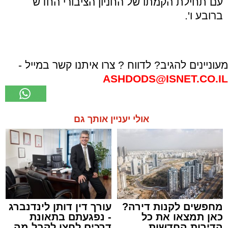
עם תחילת הקמתו של החניון הציבורי החדש
ברובע ו'.
מעוניינים להגיב? לדווח ? צרו איתנו קשר במייל -
ASHDODS@ISNET.CO.IL
אולי יעניין אותך גם
מחפשים לקנות דירה?
עורך דין דותן לינדנברג
כאן תמצאו את כל
- נפגעתם בתאונת
הדירות החדשות
דרכים לחצו לקבל מה