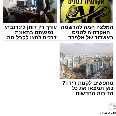
המועצה האזורית באר טוביה, תאגיד המים האזורי
ת.מ.ר ומושב תימורים. עיריית אשדוד, תאגיד
יובלים אשדוד ועיריית קריית מלאכי צורפו בהמשך
כצדדים שלישיים.
המלצה חמה להרשמה
עורך דין דותן לינדנברג
- האקדמיה לטניס
- נפגעתם בתאונת
באשדוד של אלפרד
דרכים לחצו לקבל מה
קריאולנסקי - לילדים
שמגיע לכם
משטרת התנועה
עופר אשטוקר / 20:14 09.08.26
מחפשים לקנות דירה?
כאן תמצאו את כל
הדירות החדשות
על פי הנטען בתביעה, בשתי תקופות – מדצמבר
למכירה באשדוד >>>
2018 ועד ינואר 2019, ושוב מסוף ינואר ועד סמוך