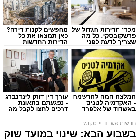
מכרז הדירות הגדול של
מחפשים לקנות דירה?
פרשקובסקי. כל מה
כאן תמצאו את כל
שצריך לדעת לפני
הדירות החדשות
שמגישים הצעה לדירה
למכירה באשדוד >>>
באשדוד
נתיבי ישראל
מערכת האתר / 18:19 06.08.26
המלצה חמה להרשמה
עורך דין דותן לינדנברג
- האקדמיה לטניס
- נפגעתם בתאונת
באשדוד של אלפרד
דרכים לחצו לקבל מה
מעוניינים להגיב? לדווח ? צרו איתנו קשר במייל -
קריאולנסקי - לילדים
שמגיע לכם
ASHDODS@ISNET.CO.IL
תגים:
אשדוד
,
נתיבי ישראל
חדשות אשדוד
>
מקומי
בשבוע הבא: שינוי במועד שוק
חברת "נתיבי ישראל" הודיעה על ביצוע עבודות