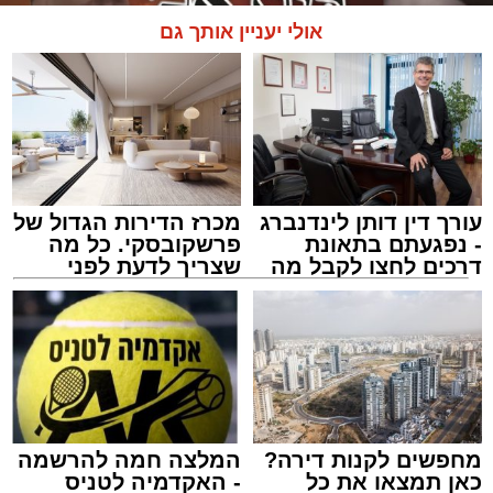
אולי יעניין אותך גם
עורך דין דותן לינדנברג
מכרז הדירות הגדול של
- נפגעתם בתאונת
פרשקובסקי. כל מה
דרכים לחצו לקבל מה
שצריך לדעת לפני
שמגיע לכם
שמגישים הצעה לדירה
מעגלים
באשדוד
מנהל האתר / 20:31 06.08.26
מחפשים לקנות דירה?
המלצה חמה להרשמה
כאן תמצאו את כל
- האקדמיה לטניס
תגים:
הגרי"ב שרייבר
,
מעגלים