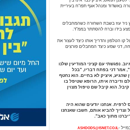
ה באשדוד ומנהל אגף תפו"ח בעיריית
ביתו שבקיבוץ ניר עוז בשבת השחורה כשהמחבלים
נפצע בידו וברח להסתתר בממ"ד.
על קו הטלפון והדריך אותו כיצד לעצור את
ה, דני שמע כיצד המחבלים פורצים
ב. נפגשתי עם קציני המודיעין שלנו
 אמר דני בפתח דבריו, "בכל
 שהגיע, איציק לא בחיים. הוא נחטף
לם ודיברה איתו, הרופא שטיפל בו
 קיבל. הוא קיבל שם טיפול מצוין
אן יונס לרפיח. אנחנו יודעים שהוא היה
ל וצריך להביא אותם, חשבו שאנחנו
ברנו מתוך כאב".
מייל -
ASHDODS@ISNET.CO.IL