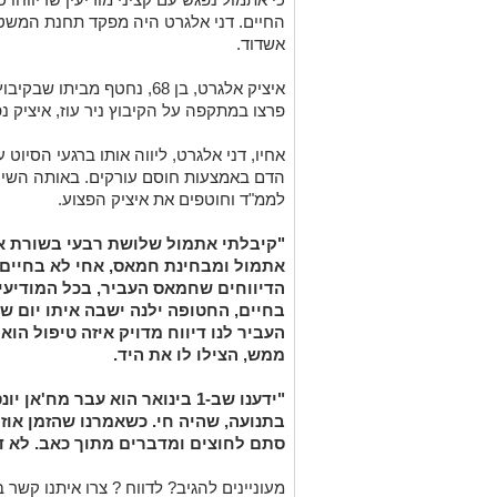
החיים. דני אלגרט היה מפקד תחנת המשטר
אשדוד.
איציק אלגרט, בן 68, נחטף מ
פרצו במתקפה על הקיבוץ ניר עוז, איציק 
אחיו, דני אלגרט, ליווה אותו ברגעי הסיוט 
הדם באמצעות חוסם עורקים. באותה השיח
לממ"ד וחוטפים את איציק הפצוע.
"קיבלתי אתמול שלושת רבעי בשורת איו
אתמול ומבחינת חמאס, אחי לא בחיים",
הדיווחים שחמאס העביר, בכל המודיעין
בחיים, החטופה ילנה ישבה איתו יום ש
העביר לנו דיווח מדויק איזה טיפול הוא
ממש, הצילו לו את היד.
"ידענו שב-1 בינואר הוא עבר מח'
בתנועה, שהיה חי. כשאמרנו שהזמן אוז
סתם לחוצים ומדברים מתוך כאב. לא די
מעוניינים להגיב? לדווח ? צרו איתנו קשר ב