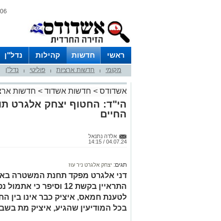
06 אוגוסט 2026 / 09:09
ראשי
חדשות
קהילות
נדל"ן
מקומי
חדשות ארציות
פוליטי
נדל"ן
|
|
|
אשדודס
>
חדשות אשדוד
>
חדשות ארצ
הי"ד: החטוף יצחק אלגרט תושב
החיים
אלדה נתנאל
04.07.24 / 14:15
תגים:
יצחק אלגרט ניר עוז
דני אלגרט מפקד תחנת המשטרה באשד
התראיין בקשת 12 וסיפר כי
לטענת חמאס, איציק כבר אינו בין הח
בכל המודיעין שהגיע, איציק מת בשבי