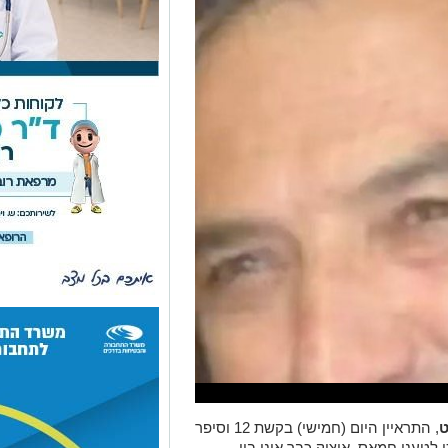
ט
, התראיין היום (חמישי) בקשת 12 וסיפר
י לטענן חמאס, איציק כבר אינו בין