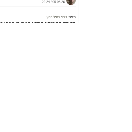
05.08.26 / 22:24
מעוניינים להגיב? לדווח ? צרו איתנו קשר ב
תגים:
ניסוי בטיל החץ
משרד הביטחון הודיע היום כי בוצע 
האווירית “חץ”, בשיתוף צה”ל והתעשי
פרטים נוספים על מהות הניסוי או תוצ
מידע נוסף יפורסם במהלך השעות הק
קרא ע
אולי יעניי