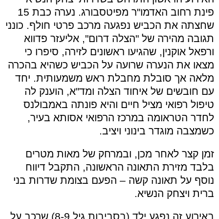
פינת רחוב האדמו"ר מפיטסבורג. נערה כבת 15
שחצתה את הכביש נפגעה מרכב פרטי חולף. כונני
תגובה מהירה של "הצלה דרום", אליעזר פדווא
ורפאל אוקנין, שהגיעו ראשונים לזירה, סיפרו כי
מצאו את הנערה שרועה על הכביש כשהיא בהכרה
מלאה אך סובלת מחבלת ראש משמעותית. יחד
עם חובשים של איחוד הצלה ומד"א, הוענק לה
טיפול רפואי מציל חיים והיא פונתה באמבולנס
לחדר הטראומה במרכז הרפואי אסותא בעיר,
כשמצבה מוגדר בינוני ויציב.
זמן קצר לאחר מכן, ובמרחק של מאות מטרים
בלבד מזירת התאונה הראשונה, התקבל דיווח
נוסף על תאונה קשה – הפעם בצומת שדרות בני
ברית ויצחק הנשיא.
באירוע זה נפגע ילד (בסביבות גיל 8-9) שרכב על