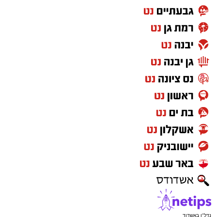
עם הגעתם לבית החולים, נקלטו השלושה בחדר
הטראומה וטופלו על ידי צוות רב-מערכתי שכלל
רופאי טראומה ומומחים לרפואת ילדים ומבוגרים.
מבית החולים נמסר הבוקר כי לאחר סדרת
בדיקות וטיפולים מסיביים, מצבו של הילד בן ה-6
התייצב והוא מאושפז כעת במחלקה לטיפול נמרץ
ילדים כשמצבו מוגדר בינוני. אחיו בן ה-4 מאושפז
אף הוא במחלקת הילדים במצב בינוני, ומצבו של
האב מוגדר קל.
מעוניינים להגיב? לדווח ? צרו איתנו קשר במייל -
ASHDODS@ISNET.CO.IL
נדל"ן באשדוד