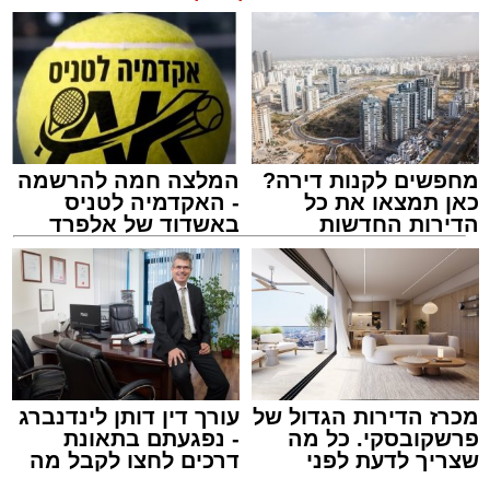
מחפשים לקנות דירה?
המלצה חמה להרשמה
כאן תמצאו את כל
- האקדמיה לטניס
הדירות החדשות
באשדוד של אלפרד
למכירה באשדוד >>>
קריאולנסקי - לילדים
צילום: דוברות המשטרה
מערכת האתר / 15:35 09.08.26
מכרז הדירות הגדול של
עורך דין דותן לינדנברג
פרשקובסקי. כל מה
- נפגעתם בתאונת
שצריך לדעת לפני
דרכים לחצו לקבל מה
שמגישים הצעה לדירה
שמגיע לכם