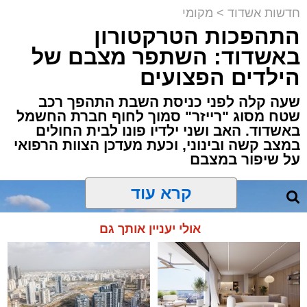
תגים:
משטרה
,
אשדוד
,
פשיטה
,
קזינו
באשדוד
חדשות אשדוד
>
מקומי
התהפכות הטרקטורון
פעילות יזומה של בלשי תחנת משטרת אשדוד
באשדוד: השתפר מצבם של
חשפה קזינו מחתרתי שפעל באחד המבנים בעיר.
הילדים הפצועים
הפשיטה התבצעה בעקבות מידע מודיעיני שהצביע
על פעילות בלתי חוקית המתקיימת במקום.
שעה קלה לפני כניסת השבת התהפך רכב
שטח מסוג "רייזר" סמוך לחוף חברת החשמל
באשדוד. האב ושני ילדיו פונו לבית החולים
עם הגעת הכוחות למבנה, דרשו השוטרים את
במצב קשה ובינוני, וכעת מעדכן הצוות הרפואי
פתיחת הדלתות, אך הנוכחים במקום בחרו
על שיפור במצבם
להתעלם וסירבו לאפשר לכוחות להיכנס. לנוכח
הסירוב, נאלצו הבלשים לפרוץ את הדלת בכוח
קרא עוד
כדי לחדור פנימה.
אולי יעניין אותך גם
בחיפוש שערכו השוטרים בתוך המתחם נתפסו
אמצעים רבים ששימשו להפעלת המשחקים, ובהם
28 חבילות קלפים ומזוודות עמוסות ז'יטונים.