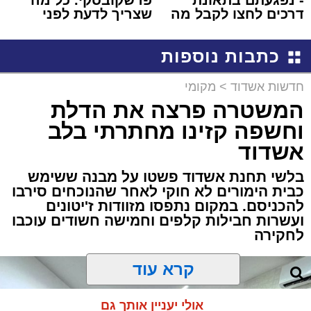
- נפגעתם בתאונת
פרשקובסקי. כל מה
דרכים לחצו לקבל מה
שצריך לדעת לפני
שמגיע לכם
שמגישים הצעה לדירה
באשדוד
כתבות נוספות
חדשות אשדוד
>
מקומי
המשטרה פרצה את הדלת
וחשפה קזינו מחתרתי בלב
אשדוד
בלשי תחנת אשדוד פשטו על מבנה ששימש
כבית הימורים לא חוקי לאחר שהנוכחים סירבו
להכניסם. במקום נתפסו מזוודות ז'יטונים
ועשרות חבילות קלפים וחמישה חשודים עוכבו
לחקירה
קרא עוד
אולי יעניין אותך גם