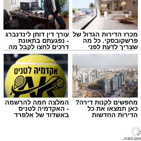
לאחר ייצוב מצבו הראשוני, הוא פונה באמבולנס
לבית חולים להמשך קבלת טיפול רפואי כשמצבו
מוגדר יציב.
מכרז הדירות הגדול של
עורך דין דותן לינדנברג
מעוניינים להגיב? לדווח ? צרו איתנו קשר במייל -
פרשקובסקי. כל מה
- נפגעתם בתאונת
ASHDODS@ISNET.CO.IL
שצריך לדעת לפני
דרכים לחצו לקבל מה
שמגישים הצעה לדירה
שמגיע לכם
באשדוד
צילום: דוברות איחוד הצלה
עופר אשטוקר / 15:32 07.08.26
מחפשים לקנות דירה?
המלצה חמה להרשמה
כאן תמצאו את כל
- האקדמיה לטניס
הדירות החדשות
באשדוד של אלפרד
תגים:
תאונת עבודה באשדוד
למכירה באשדוד >>>
קריאולנסקי - לילדים