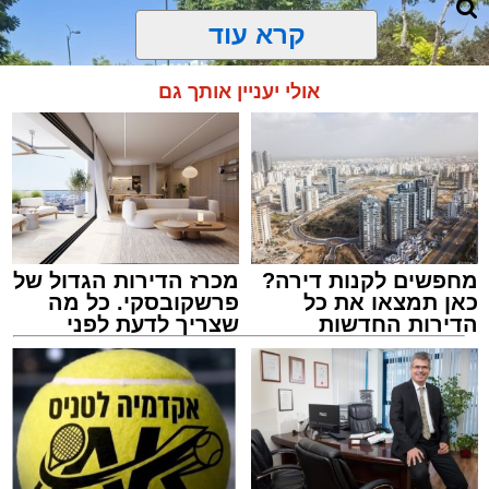
קרא עוד
אולי יעניין אותך גם
מחפשים לקנות דירה?
מכרז הדירות הגדול של
כאן תמצאו את כל
פרשקובסקי. כל מה
הדירות החדשות
שצריך לדעת לפני
למכירה באשדוד >>>
שמגישים הצעה לדירה
באשדוד
צילום: דוברות איחוד הצלה
מערכת האתר / 15:39 07.08.26