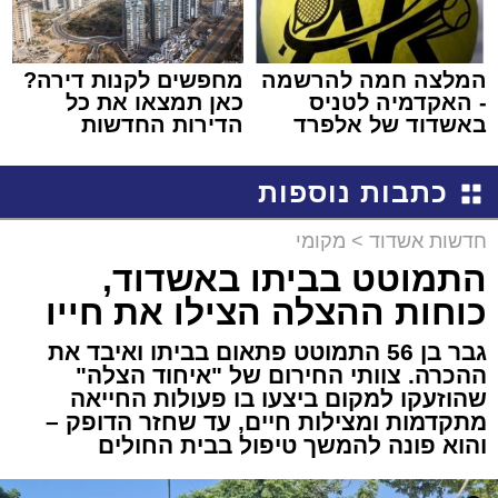
המלצה חמה להרשמה
מחפשים לקנות דירה?
- האקדמיה לטניס
כאן תמצאו את כל
באשדוד של אלפרד
הדירות החדשות
קריאולנסקי - לילדים
למכירה באשדוד >>>
כתבות נוספות
חדשות אשדוד
>
מקומי
התמוטט בביתו באשדוד,
כוחות ההצלה הצילו את חייו
גבר בן 56 התמוטט פתאום בביתו ואיבד את
ההכרה. צוותי החירום של "איחוד הצלה"
שהוזעקו למקום ביצעו בו פעולות החייאה
מתקדמות ומצילות חיים, עד שחזר הדופק –
והוא פונה להמשך טיפול בבית החולים