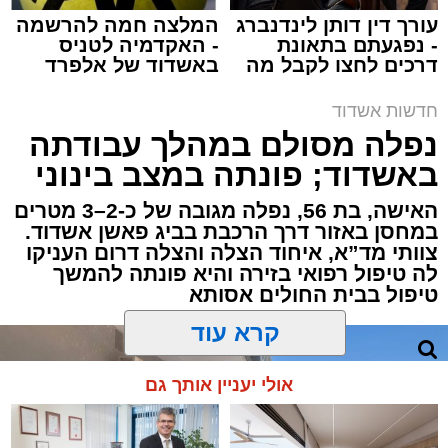
עורך דין דותן לינדנברג
המלצה חמה להרשמה
- נפגעתם בתאונת
- האקדמיה לטניס
דרכים לחצו לקבל מה
באשדוד של אלפרד
תגים:
איחוד הצלה
,
אשדוד
,
הצלה
שמגיע לכם
קריאולנסקי - לילדים
חדשות אשדוד
אירוע דרמטי הסתיים בנס רפואי באשדוד, לאחר
נפלה מסולם במהלך עבודתה
שגבר בן 56 התמוטט בביתו שבאחד הרחובות
באשדוד; פונתה במצב בינוני
ברובע י"א בעיר, כתוצאה מאירוע פתאומי שגרם
להפסקת פעילות ליבו.
האישה, בת 56, נפלה מגובה של כ-2–3 מטרים
במחסן באזור דרך הרכבת בביג פאשן אשדוד.
צוותי מד”א, איחוד הצלה והצלה דרום העניקו
למקום הוזעקו מיד צוותי רפואה ומתנדבים של
לה טיפול רפואי בזירה והיא פונתה להמשך
ארגון "איחוד הצלה". החובשים והפרמדיקים
טיפול בבית החולים אסותא
שהגיעו לזירה הבחינו כי הגבר ללא דופק וללא
הכרה, ופתחו מיידית בפעולות החייאה מתקדמות,
הכוללות עיסויי לב ושימוש במפעם (דפיברילטור).
קרא עוד
בזכות התושייה והפעילות המהירה והמקצועית של
אולי יעניין אותך גם
הצוותים בשטח, ליבו של הגבר שב לפעום.