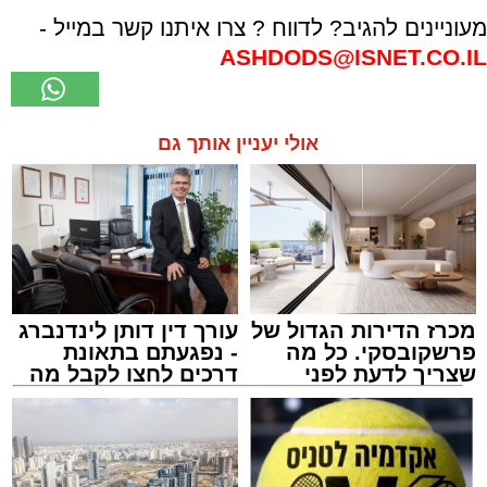
מעוניינים להגיב? לדווח ? צרו איתנו קשר במייל -
ASHDODS@ISNET.CO.IL
אולי יעניין אותך גם
מכרז הדירות הגדול של
עורך דין דותן לינדנברג
פרשקובסקי. כל מה
- נפגעתם בתאונת
שצריך לדעת לפני
דרכים לחצו לקבל מה
שמגישים הצעה לדירה
שמגיע לכם
באשדוד