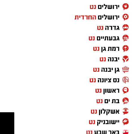
גם צוותי איחוד הצלה העניקו טיפול רפואי בזירה.
החובשים יעקב מזוז, אליעזר בן דוד ויוסי ברנשטיין
מסרו כי האישה נפלה מסולם תוך כדי עבודתה
במחסן, ולאחר טיפול ראשוני פונתה להמשך טיפול
בבית החולים כשמצבה מוגדר בינוני.