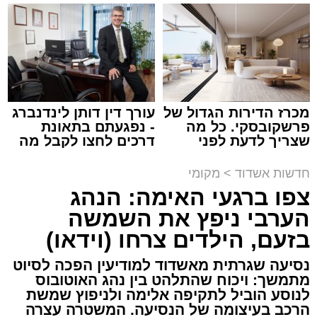
קריאולנסקי - לילדים
למכירה באשדוד >>>
צילום: דוברות איחוד הצלה
עופר אשטוקר / 15:32 07.08.26
מכרז הדירות הגדול של
עורך דין דותן לינדנברג
פרשקובסקי. כל מה
- נפגעתם בתאונת
שצריך לדעת לפני
דרכים לחצו לקבל מה
תגים:
תאונת עבודה באשדוד
שמגישים הצעה לדירה
שמגיע לכם
באשדוד
חדשות אשדוד
>
מקומי
עובדת בת 56 נפצעה היום (שישי) באורח בינוני
צפו ברגעי האימה: הנהג
לאחר שנפלה מסולם במהלך עבודתה במחסן
הערבי ניפץ את השמשה
באזור דרך הרכבת, מתחם ביג פאשן באשדוד.
בזעם, הילדים צרחו (וידאו)
כוחות ההצלה הוזעקו למקום בעקבות דיווח על
נסיעה שגרתית מאשדוד למודיעין הפכה לסיוט
נפילה מגובה במהלך העבודה. עם הגעתם מצאו
מתמשך: ויכוח שהתלהט בין נהג האוטובוס
לנוסע הוביל לתקיפה אלימה ולניפוץ שמשת
את האישה בהכרה מלאה, כשהיא סובלת מחבלות
הרכב בעיצומה של הנסיעה. המשטרה עצרה
במספר אזורים בגופה לאחר שנפלה מגובה של