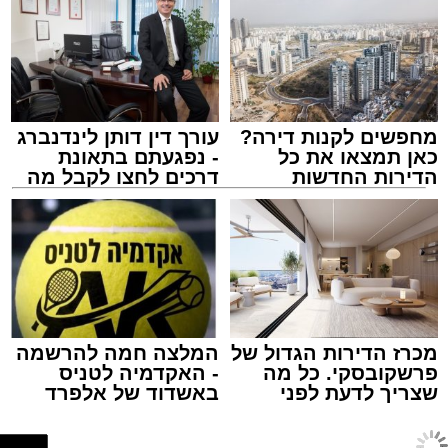
אולי יעניין אותך גם
תגים:
אשדוד
,
ידידים
מעוניינים להגיב? לדווח ? צרו איתנו קשר במייל -
ASHDODS@ISNET.CO.IL
מחפשים לקנות דירה?
עורך דין דותן לינדנברג
כאן תמצאו את כל
- נפגעתם בתאונת
הדירות החדשות
דרכים לחצו לקבל מה
למכירה באשדוד >>>
שמגיע לכם
אמש (חמישי) בסביבות השעה 21:49, התקבלה
קריאת חירום במוקד ארגון "ידידים" אודות תינוק
שננעל בשגגה ברכב לעיני אמו הדואגת, ברחוב
כ"ט בנובמבר באשקלון.
מישאל שי לוי, מוקדן ידידים שקיבל את השיחה,
מכרז הדירות הגדול של
המלצה חמה להרשמה
הזניק מיד כוחות לסיוע. דניאל ברכה, מתנדב
פרשקובסקי. כל מה
- האקדמיה לטניס
שצריך לדעת לפני
באשדוד של אלפרד
יחידת האופנועים, יחד עם מאיר אבוקרט, מתנדב