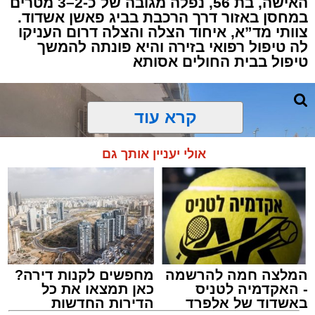
האישה, בת 56, נפלה מגובה של כ-2–3 מטרים
במחסן באזור דרך הרכבת בביג פאשן אשדוד.
צוותי מד”א, איחוד הצלה והצלה דרום העניקו
למקום הוזעקו מיד צוותי רפואה ומתנדבים של
לה טיפול רפואי בזירה והיא פונתה להמשך
ארגון "איחוד הצלה". החובשים והפרמדיקים
טיפול בבית החולים אסותא
שהגיעו לזירה הבחינו כי הגבר ללא דופק וללא
הכרה, ופתחו מיידית בפעולות החייאה מתקדמות,
הכוללות עיסויי לב ושימוש במפעם (דפיברילטור).
קרא עוד
בזכות התושייה והפעילות המהירה והמקצועית של
אולי יעניין אותך גם
הצוותים בשטח, ליבו של הגבר שב לפעום.
לאחר ייצוב מצבו הראשוני, הוא פונה באמבולנס
לבית חולים להמשך קבלת טיפול רפואי כשמצבו
מוגדר יציב.
המלצה חמה להרשמה
מחפשים לקנות דירה?
מעוניינים להגיב? לדווח ? צרו איתנו קשר במייל -
- האקדמיה לטניס
כאן תמצאו את כל
ASHDODS@ISNET.CO.IL
באשדוד של אלפרד
הדירות החדשות