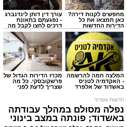
מחפשים לקנות דירה?
עורך דין דותן לינדנברג
כאן תמצאו את כל
- נפגעתם בתאונת
הדירות החדשות
דרכים לחצו לקבל מה
למכירה באשדוד >>>
שמגיע לכם
צילום: דוברות איחוד הצלה
מערכת האתר / 15:39 07.08.26
המלצה חמה להרשמה
מכרז הדירות הגדול של
- האקדמיה לטניס
פרשקובסקי. כל מה
באשדוד של אלפרד
שצריך לדעת לפני
תגים:
איחוד הצלה
,
אשדוד
,
הצלה
קריאולנסקי - לילדים
שמגישים הצעה לדירה
באשדוד
חדשות אשדוד
אירוע דרמטי הסתיים בנס רפואי באשדוד, לאחר
נפלה מסולם במהלך עבודתה
שגבר בן 56 התמוטט בביתו שבאחד הרחובות
באשדוד; פונתה במצב בינוני
ברובע י"א בעיר, כתוצאה מאירוע פתאומי שגרם
להפסקת פעילות ליבו.