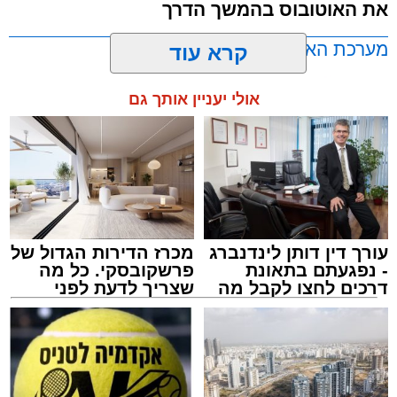
את האוטובוס בהמשך הדרך
כ-2 עד 3 מטרים.
מערכת האתר / 11:35 07.08.26
קרא עוד
רפאל אוקנין, כונן הצלה דרום, סיפר: “כשהגעתי
למקום הבחנתי בעובדת כשהיא בהכרה מלאה
אולי יעניין אותך גם
וסובלת מחבלות מרובות בגופה לאחר שנפלה
במהלך עבודתה. יחד עם צוותי מד”א הענקנו לה
טיפול רפואי ראשוני והיא פונתה בניידת טיפול
תגים:
אוטובוס
,
אשדוד
,
ערבי
נמרץ לחדר הטראומה במרכז הרפואי אסותא
באשדוד כשהיא במצב בינוני ויציב.”
עורך דין דותן לינדנברג
מכרז הדירות הגדול של
- נפגעתם בתאונת
פרשקובסקי. כל מה
דרכים לחצו לקבל מה
שצריך לדעת לפני
שמגיע לכם
שמגישים הצעה לדירה
באשדוד
אירוע חמור ומפחיד התרחש בקו 881 בנסיעה
מאשדוד למודיעין, לאחר שוויכוח מילוליות בין הנהג