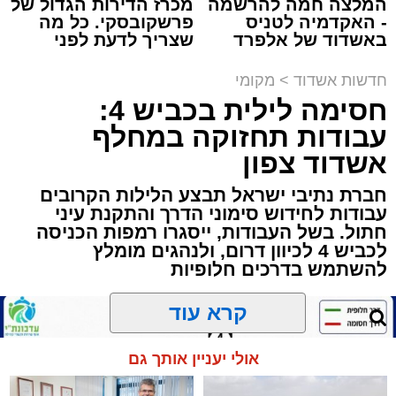
המלצה חמה להרשמה
מכרז הדירות הגדול של
- האקדמיה לטניס
פרשקובסקי. כל מה
תגים:
הגרי"ב שרייבר
,
מעגלים
באשדוד של אלפרד
שצריך לדעת לפני
קריאולנסקי - לילדים
שמגישים הצעה לדירה
ארוע שטרם היה כמותו: בשבוע הבא ביום ג'
באשדוד
חדשות אשדוד
>
מקומי
יתכנסו המוני בחורי הישיבות שטרם החלו את זמן
חסימה לילית בכביש 4:
'אלול', והם יזכו לשמוע את גדולי הדור, מרן הגרי"ב
עבודות תחזוקה במחלף
שרייבר שליט"א והגאון רבי ישאי טולידנו שליט"א,
אשדוד צפון
שבשעה נדירה של קורת רוח ישתפו את שומעיהם
באשר ראו וקיבלו בבתי הוריהם, הגאון רבי פנחס
חברת נתיבי ישראל תבצע הלילות הקרובים
עבודות לחידוש סימוני הדרך והתקנת עיני
שרייבר זצ"ל והגאון רבי ניסים טולידנו זצ"ל, כאשר
חתול. בשל העבודות, ייסגרו רמפות הכניסה
מטרתם של הדברים שישמעו היא לעורר הלבבות
לכביש 4 לכיוון דרום, ולנהגים מומלץ
ולהחדיר אהבת אמת לתורה.
להשתמש בדרכים חלופיות
הארוע, במסגרת ארועי 'מעגלים', יתקיים בבית
קרא עוד
הכנסת 'חניכי הישיבות' רובע ג', ביום שלישי הקרוב
בשעה 21.00
אולי יעניין אותך גם
לאחר הארוע יתקיים רב שיח וכן פלפול תלמודי