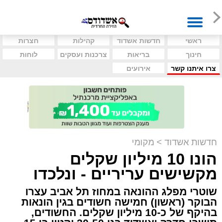
ראשי
חדשות אשדוד
קהילות
חצרות
חינוך
בריאות
צרכנות ועסקים
לוחות
צרו איתנו קשר
אירועים
חדשות אשדוד
>
מקומי
הונו 10 מיליון שקלים
מקשישים עריריים - ונלכדו
שוטרי מפלג ההונאה במחוז תל אביב עצרו
הבוקר (ראשון) חמישה חשודים בגין הונאות
בהיקף של כ-10 מיליון שקלים. החשודים,