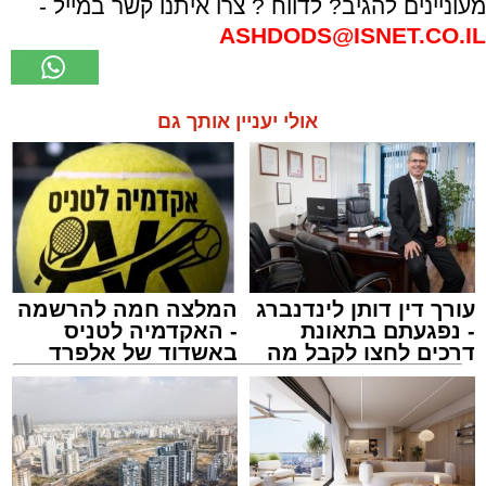
מעוניינים להגיב? לדווח ? צרו איתנו קשר במייל -
ASHDODS@ISNET.CO.IL
אולי יעניין אותך גם
עורך דין דותן לינדנברג
המלצה חמה להרשמה
- נפגעתם בתאונת
- האקדמיה לטניס
דרכים לחצו לקבל מה
באשדוד של אלפרד
שמגיע לכם
קריאולנסקי - לילדים