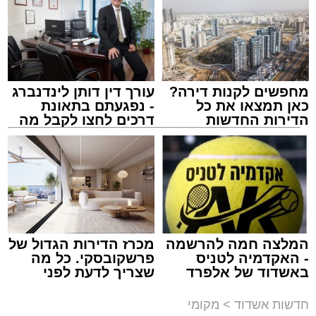
בריתחא דאורייתא בעומקא דשמעתתא.
מחפשים לקנות דירה?
עורך דין דותן לינדנברג
כאן תמצאו את כל
- נפגעתם בתאונת
הדירות החדשות
דרכים לחצו לקבל מה
למכירה באשדוד >>>
שמגיע לכם
נתיבי ישראל
מערכת האתר / 18:19 06.08.26
המלצה חמה להרשמה
מכרז הדירות הגדול של
- האקדמיה לטניס
פרשקובסקי. כל מה
באשדוד של אלפרד
שצריך לדעת לפני
מעוניינים להגיב? לדווח ? צרו איתנו קשר במייל -
קריאולנסקי - לילדים
שמגישים הצעה לדירה
ASHDODS@ISNET.CO.IL
באשדוד
תגים:
אשדוד
,
נתיבי ישראל
חדשות אשדוד
>
מקומי