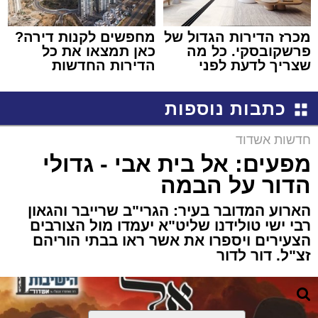
מכרז הדירות הגדול של
מחפשים לקנות דירה?
פרשקובסקי. כל מה
כאן תמצאו את כל
שצריך לדעת לפני
הדירות החדשות
שמגישים הצעה לדירה
למכירה באשדוד >>>
באשדוד
כתבות נוספות
חדשות אשדוד
מפעים: אל בית אבי - גדולי
הדור על הבמה
הארוע המדובר בעיר: הגרי"ב שרייבר והגאון
רבי ישי טולידנו שליט"א יעמדו מול הצורבים
הצעירים ויספרו את אשר ראו בבתי הוריהם
זצ"ל. דור לדור