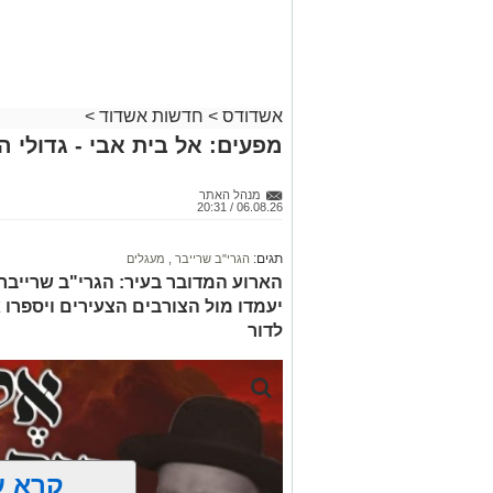
אשדודס
>
חדשות אשדוד
>
מפעים: אל בית אבי - גדולי 
מנהל האתר
06.08.26 / 20:31
תגים:
הגרי"ב שרייבר
,
מעגלים
הארוע המדובר בעיר: הגרי"ב שרייבר ו
יעמדו מול הצורבים הצעירים ויספרו 
לדור
קרא ע