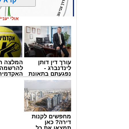
אולי יעניי
עורך דין דותן
המלצה ח
לינדנברג -
להרשמה 
נפגעתם בתאונת
האקדמיה 
דרכים לחצו
באשדוד 
לקבל מה שמגיע
אלפרד
נתיבי ישראל
לכם
קריאולנסק
חברת "נתיבי ישראל" הודיעה על ביצוע עב
לילדים
23:00 בלילה ועד 05:00 בבוקר למחרת.
העבודות מבוצעות כחלק מפעולות שוטפות ל
מחפשים לקנות
במטרה לשפר את בטיחות הנסיעה עבור כ
דירה? כאן
בשל ביצוע העבודות, תבוצע חסימה הרמט
תמצאו את כל