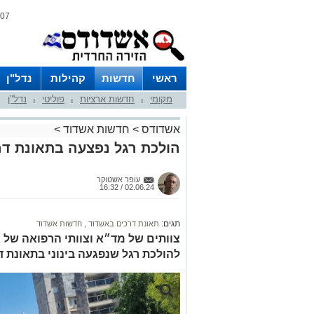
07 אוגוסט 2026 / 07:37
ראשי
חדשות
קהילות
נדל"ן
מקומי
חדשות ארציות
פוליטי
נדל"ן
|
|
|
אשדודס
>
חדשות אשדוד
>
הולכת רגל נפצעה בתאונת ד
עופר אשטוקר
02.06.24 / 16:32
תגים:
תאונת דרכים באשדוד
,
חדשות אשדוד
צוותים של מד״א וצוותי הרפואה של א
להולכת רגל שנפגעה בינוני בתאונת ד