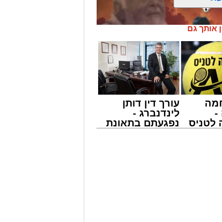
ן אותך גם
מה
עורך דין דותן
-
לינדנברג -
לטניס
נפגעתם בתאונת
של
דרכים לחצו
לקבל מה שמגיע
' יתכנסו המוני בחורי הישיבות שטרם
י -
לכם
ולי הדור, מרן הגרי"ב שרייבר שליט"א
 נדירה של קורת רוח ישתפו את שומעיהם
פנחס שרייבר זצ"ל והגאון רבי ניסים
ישמעו היא לעורר הלבבות ולהחדיר
ית הכנסת 'חניכי הישיבות' רובע ג', ביום