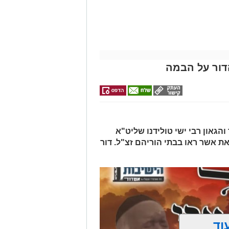
דרכים לחצו
אלפרד
לפני שמגישים
למכירה באשדוד
לקבל מה שמגיע
>>>
הצעה לדירה
קריאולנסקי -
לכם
לילדים
באשדוד
הדור על הבמה
הגאון רבי ישי טולידנו שליט"א
את אשר ראו בבתי הוריהם זצ"ל. דור
וד