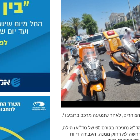
צוהרים, לאחר שנפגעה מרכב ברובע ו׳.
מי שהעניקה לה סיוע ראשוני הייתה פרח מד״א (חניכה בקורס 60 של מד״א) הילה,
חשה לא רחוק ממנה, העבירה דיווח