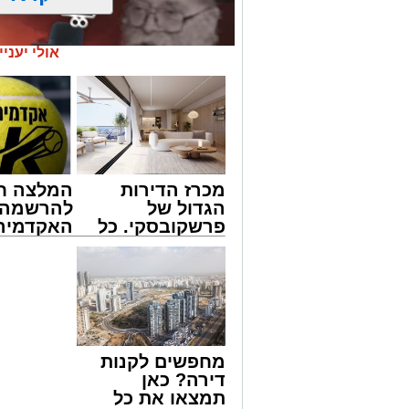
אולי יעניי
מכרז הדירות
המלצה ח
הגדול של
להרשמה 
פרשקובסקי. כל
האקדמיה 
מה שצריך לדעת
באשדוד 
מעגלים
לפני שמגישים
אלפרד
ארוע שטרם היה כמותו: בשבוע הבא ביום ג
הצעה לדירה
קריאולנסק
החלו את זמן 'אלול', והם יזכו לשמוע את גד
באשדוד
לילדים
והגאון רבי ישאי טולידנו שליט"א, שבשעה
באשר ראו וקיבלו בבתי הוריהם, הגאון רבי 
טולידנו זצ"ל, כאשר מטרתם של הדברים ש
מחפשים לקנות
אהבת אמת לתורה.
דירה? כאן
תמצאו את כל
הארוע, במסגרת ארועי 'מעגלים', יתקיים בב