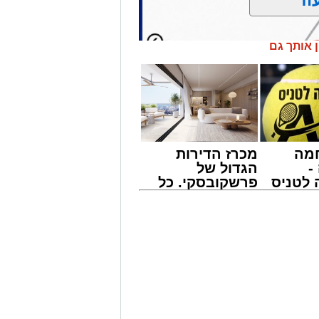
ן אותך גם
מה
מכרז הדירות
-
הגדול של
לטניס
פרשקובסקי. כל
של
מה שצריך לדעת
לפני שמגישים
י -
הצעה לדירה
ודות תחזוקה ליליות במחלף אשדוד צפון
באשדוד
שיימשכו במשך שני לילות, בימים ראשון ושני, ה-9 וה-10 באוגוסט 2026, בין השעות
חידוש סימוני הדרך והתקנת עיני חתול,
לל משתמשי הדרך.
ית של רמפות הכניסה ממחלף אשדוד