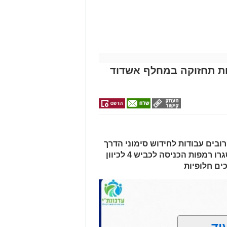
מודי בריתחא דאורייתא בעומקא
מייל -
ASHDODS@ISNET.CO.IL
ת בכביש 4: עבודות תחזוקה במחלף אשדוד
ובים עבודות לחידוש סימוני הדרך
והתקנת עיני חתול. בשל העבודות, ייסגרו רמפות הכניסה לכביש 4 לכיוון
ים חלופיות
וד