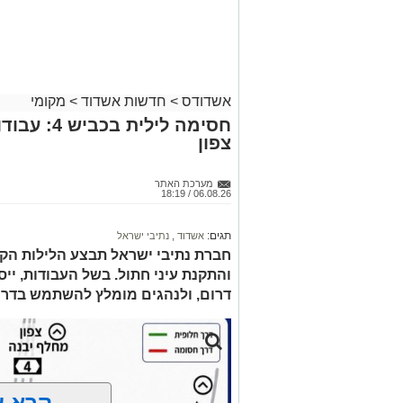
הדירות החדשות
שלישי הקרוב בשעה 21.00
למכירה באשדוד
>>>
לאחר הארוע יתקיים רב שיח וכן פלפול תל
דשמעתתא.
אשדודס
>
חדשות אשדוד
>
מקומי
מעוניינים להגיב? לדווח ? צרו איתנו קשר ב
חסימה לילי
צפון
מערכת האתר
06.08.26 / 18:19
תגים:
אשדוד
,
נתיבי ישראל
חברת נתיבי ישראל תבצע הלילות הקר
דרום, ולנהגים מומלץ להשתמש בדרכ
קרא ע