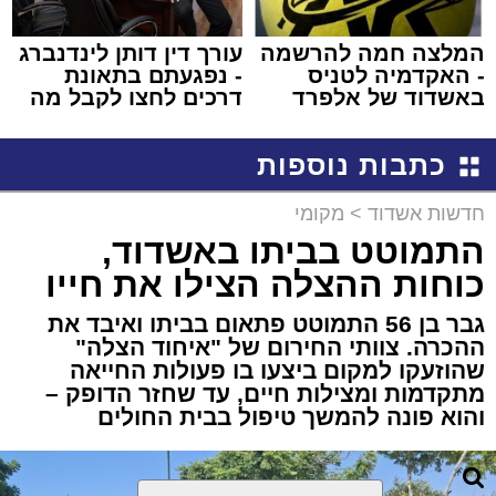
המלצה חמה להרשמה
עורך דין דותן לינדנברג
- האקדמיה לטניס
- נפגעתם בתאונת
באשדוד של אלפרד
דרכים לחצו לקבל מה
קריאולנסקי - לילדים
שמגיע לכם
כתבות נוספות
חדשות אשדוד
>
מקומי
התמוטט בביתו באשדוד,
כוחות ההצלה הצילו את חייו
גבר בן 56 התמוטט פתאום בביתו ואיבד את
ההכרה. צוותי החירום של "איחוד הצלה"
שהוזעקו למקום ביצעו בו פעולות החייאה
מתקדמות ומצילות חיים, עד שחזר הדופק –
והוא פונה להמשך טיפול בבית החולים