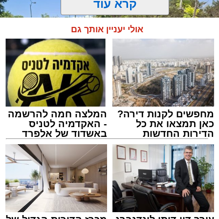
קרא עוד
אולי יעניין אותך גם
מחפשים לקנות דירה?
המלצה חמה להרשמה
כאן תמצאו את כל
- האקדמיה לטניס
הדירות החדשות
באשדוד של אלפרד
למכירה באשדוד >>>
קריאולנסקי - לילדים
צילום: דוברות איחוד הצלה
מערכת האתר / 15:39 07.08.26