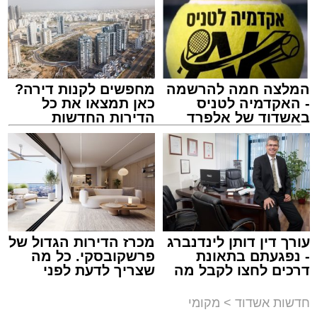
לאחר ייצוב מצבו הראשוני, הוא פונה באמבולנס
לבית חולים להמשך קבלת טיפול רפואי כשמצבו
מוגדר יציב.
המלצה חמה להרשמה
מחפשים לקנות דירה?
מעוניינים להגיב? לדווח ? צרו איתנו קשר במייל -
- האקדמיה לטניס
כאן תמצאו את כל
ASHDODS@ISNET.CO.IL
באשדוד של אלפרד
הדירות החדשות
קריאולנסקי - לילדים
למכירה באשדוד >>>
צילום: דוברות איחוד הצלה
עופר אשטוקר / 15:32 07.08.26
עורך דין דותן לינדנברג
מכרז הדירות הגדול של
- נפגעתם בתאונת
פרשקובסקי. כל מה
דרכים לחצו לקבל מה
שצריך לדעת לפני
תגים:
תאונת עבודה באשדוד
שמגיע לכם
שמגישים הצעה לדירה
באשדוד
חדשות אשדוד
>
מקומי
עובדת בת 56 נפצעה היום (שישי) באורח בינוני