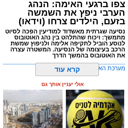
צפו ברגעי האימה: הנהג
לאחר שנפלה מסולם במהלך עבודתה במחסן
הערבי ניפץ את השמשה
באזור דרך הרכבת, מתחם ביג פאשן באשדוד.
בזעם, הילדים צרחו (וידאו)
כוחות ההצלה הוזעקו למקום בעקבות דיווח על
נסיעה שגרתית מאשדוד למודיעין הפכה לסיוט
נפילה מגובה במהלך העבודה. עם הגעתם מצאו
מתמשך: ויכוח שהתלהט בין נהג האוטובוס
לנוסע הוביל לתקיפה אלימה ולניפוץ שמשת
את האישה בהכרה מלאה, כשהיא סובלת מחבלות
הרכב בעיצומה של הנסיעה. המשטרה עצרה
במספר אזורים בגופה לאחר שנפלה מגובה של
את האוטובוס בהמשך הדרך
כ-2 עד 3 מטרים.
מערכת האתר / 11:35 07.08.26
קרא עוד
רפאל אוקנין, כונן הצלה דרום, סיפר: “כשהגעתי
למקום הבחנתי בעובדת כשהיא בהכרה מלאה
אולי יעניין אותך גם
וסובלת מחבלות מרובות בגופה לאחר שנפלה
במהלך עבודתה. יחד עם צוותי מד”א הענקנו לה
טיפול רפואי ראשוני והיא פונתה בניידת טיפול
תגים:
אוטובוס
,
אשדוד
,
ערבי
נמרץ לחדר הטראומה במרכז הרפואי אסותא
באשדוד כשהיא במצב בינוני ויציב.”