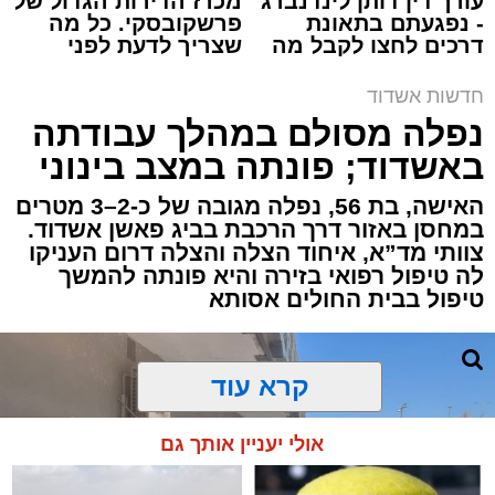
עורך דין דותן לינדנברג
מכרז הדירות הגדול של
- נפגעתם בתאונת
פרשקובסקי. כל מה
דרכים לחצו לקבל מה
שצריך לדעת לפני
תגים:
איחוד הצלה
,
אשדוד
,
הצלה
שמגיע לכם
שמגישים הצעה לדירה
באשדוד
חדשות אשדוד
אירוע דרמטי הסתיים בנס רפואי באשדוד, לאחר
נפלה מסולם במהלך עבודתה
שגבר בן 56 התמוטט בביתו שבאחד הרחובות
באשדוד; פונתה במצב בינוני
ברובע י"א בעיר, כתוצאה מאירוע פתאומי שגרם
להפסקת פעילות ליבו.
האישה, בת 56, נפלה מגובה של כ-2–3 מטרים
במחסן באזור דרך הרכבת בביג פאשן אשדוד.
צוותי מד”א, איחוד הצלה והצלה דרום העניקו
למקום הוזעקו מיד צוותי רפואה ומתנדבים של
לה טיפול רפואי בזירה והיא פונתה להמשך
ארגון "איחוד הצלה". החובשים והפרמדיקים
טיפול בבית החולים אסותא
שהגיעו לזירה הבחינו כי הגבר ללא דופק וללא
הכרה, ופתחו מיידית בפעולות החייאה מתקדמות,
הכוללות עיסויי לב ושימוש במפעם (דפיברילטור).
קרא עוד
בזכות התושייה והפעילות המהירה והמקצועית של
אולי יעניין אותך גם
הצוותים בשטח, ליבו של הגבר שב לפעום.