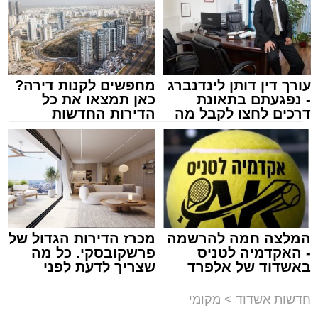
בריתחא דאורייתא בעומקא דשמעתתא.
עורך דין דותן לינדנברג
מחפשים לקנות דירה?
- נפגעתם בתאונת
כאן תמצאו את כל
דרכים לחצו לקבל מה
הדירות החדשות
שמגיע לכם
למכירה באשדוד >>>
נתיבי ישראל
מערכת האתר / 18:19 06.08.26
המלצה חמה להרשמה
מכרז הדירות הגדול של
- האקדמיה לטניס
פרשקובסקי. כל מה
באשדוד של אלפרד
שצריך לדעת לפני
מעוניינים להגיב? לדווח ? צרו איתנו קשר במייל -
קריאולנסקי - לילדים
שמגישים הצעה לדירה
ASHDODS@ISNET.CO.IL
באשדוד
תגים:
אשדוד
,
נתיבי ישראל
חדשות אשדוד
>
מקומי