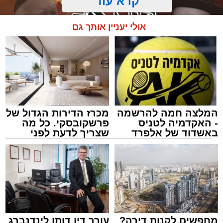
קרא עוד
אולי יעניין אותך גם
המלצה חמה להרשמה
מכרז הדירות הגדול של
- האקדמיה לטניס
פרשקובסקי. כל מה
באשדוד של אלפרד
שצריך לדעת לפני
קריאולנסקי - לילדים
שמגישים הצעה לדירה
מעגלים
באשדוד
מנהל האתר / 20:31 06.08.26
מחפשים לקנות דירה?
עורך דין דותן לינדנברג