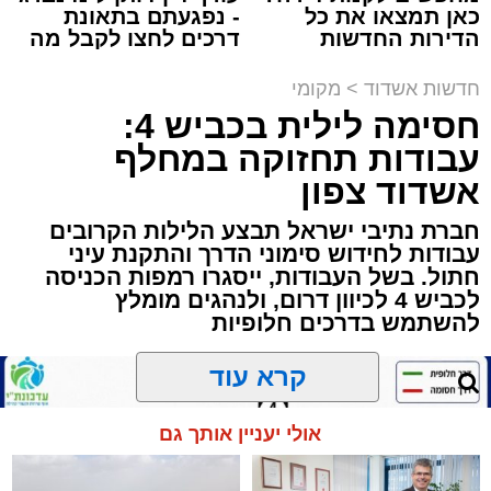
כאן תמצאו את כל
- נפגעתם בתאונת
תגים:
הגרי"ב שרייבר
,
מעגלים
הדירות החדשות
דרכים לחצו לקבל מה
למכירה באשדוד >>>
שמגיע לכם
ארוע שטרם היה כמותו: בשבוע הבא ביום ג'
חדשות אשדוד
>
מקומי
יתכנסו המוני בחורי הישיבות שטרם החלו את זמן
חסימה לילית בכביש 4:
'אלול', והם יזכו לשמוע את גדולי הדור, מרן הגרי"ב
עבודות תחזוקה במחלף
שרייבר שליט"א והגאון רבי ישאי טולידנו שליט"א,
אשדוד צפון
שבשעה נדירה של קורת רוח ישתפו את שומעיהם
חברת נתיבי ישראל תבצע הלילות הקרובים
באשר ראו וקיבלו בבתי הוריהם, הגאון רבי פנחס
עבודות לחידוש סימוני הדרך והתקנת עיני
שרייבר זצ"ל והגאון רבי ניסים טולידנו זצ"ל, כאשר
חתול. בשל העבודות, ייסגרו רמפות הכניסה
מטרתם של הדברים שישמעו היא לעורר הלבבות
לכביש 4 לכיוון דרום, ולנהגים מומלץ
ולהחדיר אהבת אמת לתורה.
להשתמש בדרכים חלופיות
הארוע, במסגרת ארועי 'מעגלים', יתקיים בבית
קרא עוד
הכנסת 'חניכי הישיבות' רובע ג', ביום שלישי הקרוב
בשעה 21.00
אולי יעניין אותך גם
לאחר הארוע יתקיים רב שיח וכן פלפול תלמודי