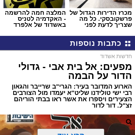
מכרז הדירות הגדול של
המלצה חמה להרשמה
פרשקובסקי. כל מה
- האקדמיה לטניס
שצריך לדעת לפני
באשדוד של אלפרד
שמגישים הצעה לדירה
קריאולנסקי - לילדים
באשדוד
כתבות נוספות
חדשות אשדוד
מפעים: אל בית אבי - גדולי
הדור על הבמה
הארוע המדובר בעיר: הגרי"ב שרייבר והגאון
רבי ישי טולידנו שליט"א יעמדו מול הצורבים
הצעירים ויספרו את אשר ראו בבתי הוריהם
זצ"ל. דור לדור