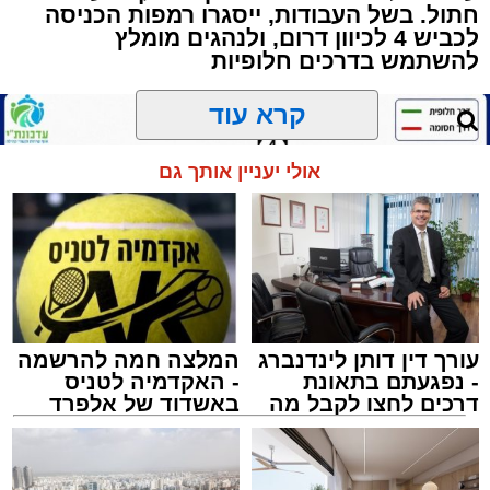
חתול. בשל העבודות, ייסגרו רמפות הכניסה
מטרתם של הדברים שישמעו היא לעורר הלבבות
לכביש 4 לכיוון דרום, ולנהגים מומלץ
ולהחדיר אהבת אמת לתורה.
להשתמש בדרכים חלופיות
הארוע, במסגרת ארועי 'מעגלים', יתקיים בבית
קרא עוד
הכנסת 'חניכי הישיבות' רובע ג', ביום שלישי הקרוב
בשעה 21.00
אולי יעניין אותך גם
לאחר הארוע יתקיים רב שיח וכן פלפול תלמודי
בריתחא דאורייתא בעומקא דשמעתתא.
עורך דין דותן לינדנברג
המלצה חמה להרשמה
- נפגעתם בתאונת
- האקדמיה לטניס
דרכים לחצו לקבל מה
באשדוד של אלפרד
שמגיע לכם
קריאולנסקי - לילדים
נתיבי ישראל