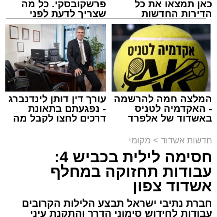
כאן תמצאו את כל
פרשקובסקי. כל מה
הדירות החדשות
שצריך לדעת לפני
למכירה באשדוד >>>
שמגישים הצעה לדירה
מעגלים
באשדוד
מנהל האתר / 20:31 06.08.26
המלצה חמה להרשמה
עורך דין דותן לינדנברג
- האקדמיה לטניס
- נפגעתם בתאונת
תגים:
הגרי"ב שרייבר
,
מעגלים
באשדוד של אלפרד
דרכים לחצו לקבל מה
קריאולנסקי - לילדים
שמגיע לכם
ארוע שטרם היה כמותו: בשבוע הבא ביום ג'
חדשות אשדוד
>
מקומי
יתכנסו המוני בחורי הישיבות שטרם החלו את זמן
חסימה לילית בכביש 4:
'אלול', והם יזכו לשמוע את גדולי הדור, מרן הגרי"ב
עבודות תחזוקה במחלף
שרייבר שליט"א והגאון רבי ישאי טולידנו שליט"א,
אשדוד צפון
שבשעה נדירה של קורת רוח ישתפו את שומעיהם
באשר ראו וקיבלו בבתי הוריהם, הגאון רבי פנחס
חברת נתיבי ישראל תבצע הלילות הקרובים
עבודות לחידוש סימוני הדרך והתקנת עיני
שרייבר זצ"ל והגאון רבי ניסים טולידנו זצ"ל, כאשר