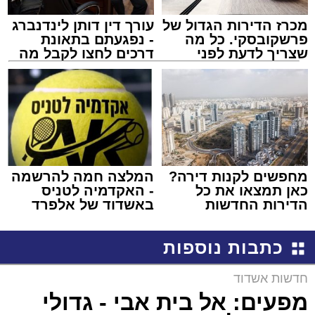
מכרז הדירות הגדול של
עורך דין דותן לינדנברג
פרשקובסקי. כל מה
- נפגעתם בתאונת
שצריך לדעת לפני
דרכים לחצו לקבל מה
שמגישים הצעה לדירה
שמגיע לכם
באשדוד
מחפשים לקנות דירה?
המלצה חמה להרשמה
כאן תמצאו את כל
- האקדמיה לטניס
הדירות החדשות
באשדוד של אלפרד
למכירה באשדוד >>>
קריאולנסקי - לילדים
כתבות נוספות
חדשות אשדוד
מפעים: אל בית אבי - גדולי