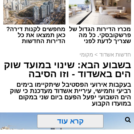
מערכת האתר / 18:19 06.08.26
מכרז הדירות הגדול של
מחפשים לקנות דירה?
פרשקובסקי. כל מה
כאן תמצאו את כל
שצריך לדעת לפני
הדירות החדשות
מעוניינים להגיב? לדווח ? צרו איתנו קשר במייל -
שמגישים הצעה לדירה
למכירה באשדוד >>>
ASHDODS@ISNET.CO.IL
באשדוד
תגים:
אשדוד
,
נתיבי ישראל
חדשות אשדוד
>
מקומי
בשבוע הבא: שינוי במועד שוק
חברת "נתיבי ישראל" הודיעה על ביצוע עבודות
הים באשדוד - וזו הסיבה
תחזוקה ליליות במחלף אשדוד צפון שיימשכו
בעקבות אירועי הפסטיבל שיתקיימו בימים
במשך שני לילות, בימים ראשון ושני, ה-9 וה-10
רביעי וחמישי, עיריית אשדוד מעדכנת כי שוק
באוגוסט 2026, בין השעות 23:00 בלילה ועד
הים השבועי יפעל הפעם ביום שני במקום
05:00 בבוקר למחרת.
במועדו הקבוע
העבודות מבוצעות כחלק מפעולות שוטפות
לחידוש סימוני הדרך והתקנת עיני חתול, במטרה
לשפר את בטיחות הנסיעה עבור כלל משתמשי
קרא עוד
הדרך.