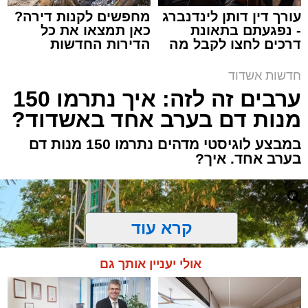
עורך דין דותן לינדנברג
מחפשים לקנות דירה?
- נפגעתם בתאונת
כאן תמצאו את כל
דרכים לחצו לקבל מה
הדירות החדשות
שמגיע לכם
למכירה באשדוד >>>
חדשות אשדוד
תגים:
אלימות
,
אשדוד
,
אשקלון
ערבים זה לזה: איך נתרמו 150
מנות דם בערב אחד באשדוד?
שוטרי תחנת אשקלון עצרו אמש (ראשון) תושב
אשדוד בשנות ה-40 לחייו, בחשד למעורבות
במבצע לוגיסטי מדהים נתרמו 150 מנות דם
באירוע דקירה חמור שהתרחש בעיר. כתוצאה
בערב אחד. איך?
מהתקרית נפצעו שני תושבי אשקלון – אחד באורח
בינוני והשני באורח קל – והם פונו לקבלת טיפול
רפואי בבית החולים.
על פי גורמי המשטרה, הדיווח על אירוע האלימות
קרא עוד
התקבל במוקד המשטרה במהלך הערב. עם קבלת
הקריאה, כוחות גדולים של שוטרי תחנת אשקלון
אולי יעניין אותך גם
הוזעקו לזירה, פתחו בחקירה מיידית ופתחו