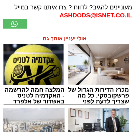
מעוניינים להגיב? לדווח ? צרו איתנו קשר במייל -
ASHDODS@ISNET.CO.IL
אולי יעניין אותך גם
מכרז הדירות הגדול של
המלצה חמה להרשמה
פרשקובסקי. כל מה
- האקדמיה לטניס
שצריך לדעת לפני
באשדוד של אלפרד
שמגישים הצעה לדירה
קריאולנסקי - לילדים
באשדוד