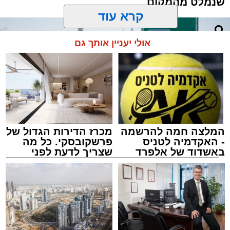
שנמלט מהמקום
קרא עוד
אולי יעניין אותך גם
המלצה חמה להרשמה
מכרז הדירות הגדול של
- האקדמיה לטניס
פרשקובסקי. כל מה
באשדוד של אלפרד
שצריך לדעת לפני
קריאולנסקי - לילדים
שמגישים הצעה לדירה
באשדוד
אילוסטרציה מעצר חשוד
מערכת האתר / 12:01 10.08.26