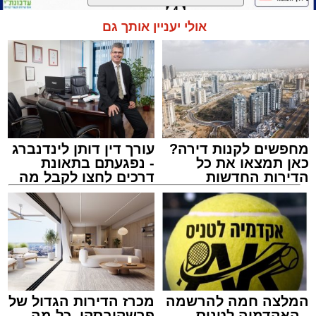
הכנסת 'חניכי הישיבות' רובע ג', ביום שלישי הקרוב
בשעה 21.00
אולי יעניין אותך גם
לאחר הארוע יתקיים רב שיח וכן פלפול תלמודי
בריתחא דאורייתא בעומקא דשמעתתא.
מחפשים לקנות דירה?
עורך דין דותן לינדנברג
כאן תמצאו את כל
- נפגעתם בתאונת
הדירות החדשות
דרכים לחצו לקבל מה
למכירה באשדוד >>>
שמגיע לכם
נתיבי ישראל
מערכת האתר / 18:19 06.08.26
המלצה חמה להרשמה
מכרז הדירות הגדול של
- האקדמיה לטניס
פרשקובסקי. כל מה