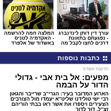
עורך דין דותן לינדנברג
המלצה חמה להרשמה
- נפגעתם בתאונת
- האקדמיה לטניס
דרכים לחצו לקבל מה
באשדוד של אלפרד
שמגיע לכם
קריאולנסקי - לילדים
כתבות נוספות
חדשות אשדוד
מפעים: אל בית אבי - גדולי
הדור על הבמה
הארוע המדובר בעיר: הגרי"ב שרייבר והגאון
רבי ישי טולידנו שליט"א יעמדו מול הצורבים
הצעירים ויספרו את אשר ראו בבתי הוריהם
זצ"ל. דור לדור