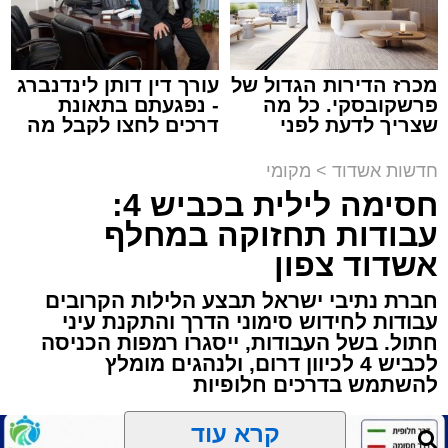
מכרז הדירות הגדול של
עורך דין דותן לינדנברג
פרשקובסקי. כל מה
- נפגעתם בתאונת
תגים:
הגרי"ב שרייבר
,
מעגלים
שצריך לדעת לפני
דרכים לחצו לקבל מה
שמגישים הצעה לדירה
שמגיע לכם
באשדוד
ארוע שטרם היה כמותו: בשבוע הבא ביום ג'
חדשות אשדוד
>
מקומי
יתכנסו המוני בחורי הישיבות שטרם החלו את זמן
חסימה לילית בכביש 4:
'אלול', והם יזכו לשמוע את גדולי הדור, מרן הגרי"ב
עבודות תחזוקה במחלף
שרייבר שליט"א והגאון רבי ישאי טולידנו שליט"א,
אשדוד צפון
שבשעה נדירה של קורת רוח ישתפו את שומעיהם
חברת נתיבי ישראל תבצע הלילות הקרובים
באשר ראו וקיבלו בבתי הוריהם, הגאון רבי פנחס
עבודות לחידוש סימוני הדרך והתקנת עיני
שרייבר זצ"ל והגאון רבי ניסים טולידנו זצ"ל, כאשר
חתול. בשל העבודות, ייסגרו רמפות הכניסה
מטרתם של הדברים שישמעו היא לעורר הלבבות
לכביש 4 לכיוון דרום, ולנהגים מומלץ
ולהחדיר אהבת אמת לתורה.
להשתמש בדרכים חלופיות
הארוע, במסגרת ארועי 'מעגלים', יתקיים בבית
קרא עוד