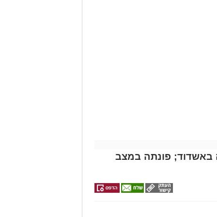
של
דרכים לחצו
לקבל מה שמגיע
אירוע דרמטי הסתיים בנס רפואי באשדוד, לאחר שגבר בן 56 התמוטט בביתו
י -
לכם
ה מאירוע פתאומי שגרם להפסקת פעילות
של ארגון "איחוד הצלה". החובשים
 ללא דופק וללא הכרה, ופתחו מיידית
י לב ושימוש במפעם (דפיברילטור).
עית של הצוותים בשטח, ליבו של הגבר
בולנס לבית חולים להמשך קבלת טיפול
מייל -
ASHDODS@ISNET.CO.IL
באשדוד; פונתה במצב