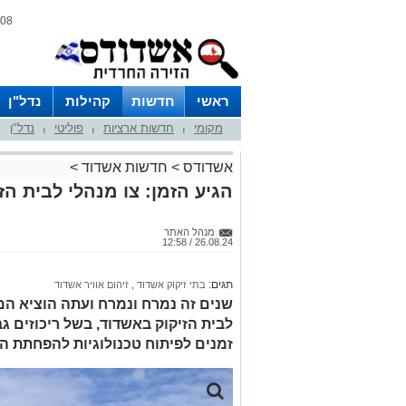
08 אוגוסט 2026 / 02:18
ראשי
חדשות
קהילות
נדל"ן
מקומי
חדשות ארציות
פוליטי
נדל"ן
|
|
|
אשדודס
>
חדשות אשדוד
>
הגיע הזמן: צו מנהלי לבית ה
מנהל האתר
26.08.24 / 12:58
תגים:
בתי זיקוק אשדוד
,
זיהום אוויר אשדוד
שנים זה נמרח ונמרח ועתה הוציא ה
לבית הזיקוק באשדוד, בשל ריכוזים ג
זמנים לפיתוח טכנולוגיות להפחתת ה