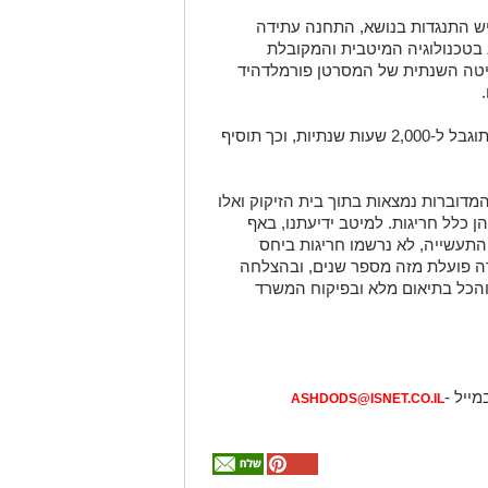
יש התנגדות בנושא, התחנה עתידה
 בטכנולוגיה המיטבית והמקובלת
ליטה השנתית של המסרטן פורמלדהיד
לפי המשרד להגנת הסביבה, תחנת הכוח תוגבל ל-2,000 שעות שנתיות, וכך תוסיף
מדוברות נמצאות בתוך בית הזיקוק ואלו
ן כלל חריגות. למיטב ידיעתנו, באף
תעשייה, לא נרשמו חריגות ביחס
 פועלת מזה מספר שנים, ובהצלחה
והכל בתיאום מלא ובפיקוח המשרד
מייל -
ASHDODS@ISNET.CO.IL