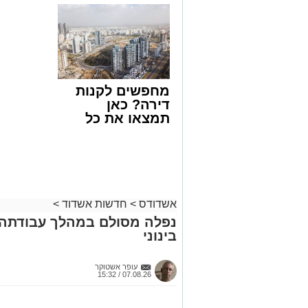
מה שצריך לדעת
באשדוד 
צילום: דוברות איחוד הצלה
לפני שמגישים
אלפרד
הצעה לדירה
קריאולנסק
שבאחד הרחובות ברובע י"א בעיר, כתוצא
באשדוד
לילדים
ליבו.
למקום הוזעקו מיד צוותי רפואה ומתנדבים 
מחפשים לקנות
והפרמדיקים שהגיעו לזירה הבחינו כי הגבר
דירה? כאן
בפעולות החייאה מתקדמות, הכוללות עיסוי
תמצאו את כל
הדירות החדשות
בזכות התושייה והפעילות המהירה והמקצו
למכירה באשדוד
שב לפעום.
>>>
לאחר ייצוב מצבו הראשוני, הוא פונה באמ
רפואי כשמצבו מוגדר יציב.
מעוניינים להגיב? לדווח ? צרו איתנו קשר ב
אשדודס
>
חדשות אשדוד
>
נפלה מסולם במהלך עבודתה 
בינוני
עופר אשטוקר
07.08.26 / 15:32