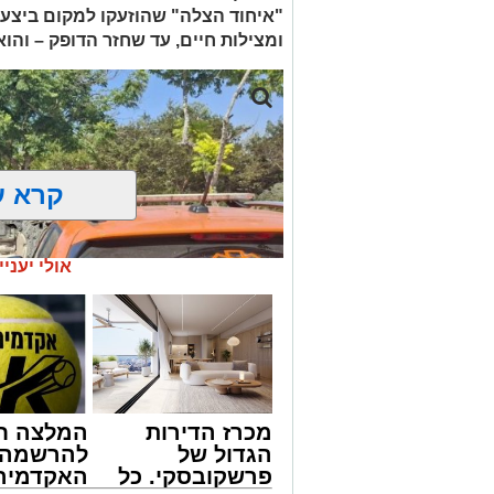
"איחוד הצלה" שהוזעקו למקום ביצעו
ומצילות חיים, עד שחזר הדופק – והו
קרא ע
אולי יעניי
מכרז הדירות
המלצה ח
הגדול של
להרשמה 
פרשקובסקי. כל
האקדמיה 