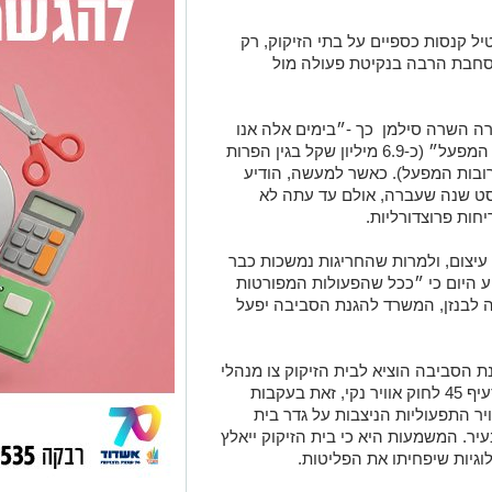
ל קנסות כספיים על בתי הזיקוק, רק
סחבת הרבה בנקיטת פעולה מול
ה השרה סילמן כך -״בימים אלה אנו
מנהלים הליכים של הטלת עיצום כספי על המפעל״ (כ-6.9 מיליון שקל בגין הפרות
רובות המפעל). כאשר למעשה, הודיע
וסט שנה שעברה, אולם עד עתה לא
ות פרוצדורליות.
עיצום, ולמרות שהחריגות נמשכות כבר
דיע היום כי ״ככל שהפעולות המפורטות
 לבנזן, המשרד להגנת הסביבה יפעל
 הסביבה הוציא לבית הזיקוק צו מנהלי
למניעה או לצמצום של זיהום האוויר לפי סעיף 45 לחוק אוויר נקי, זאת בעקבות
ויר התפעוליות הניצבות על גדר בית
יר. המשמעות היא כי בית הזיקוק ייאלץ
וגיות שיפחיתו את הפליטות.