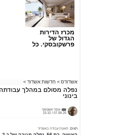
לכם
קריאולנסק
שבאחד הרחובות ברובע י"א בעיר, כתוצא
לילדים
ליבו.
למקום הוזעקו מיד צוותי רפואה ומתנדבים 
מכרז הדירות
והפרמדיקים שהגיעו לזירה הבחינו כי הגבר
הגדול של
בפעולות החייאה מתקדמות, הכוללות עיסוי
פרשקובסקי. כל
מה שצריך לדעת
בזכות התושייה והפעילות המהירה והמקצו
לפני שמגישים
שב לפעום.
הצעה לדירה
לאחר ייצוב מצבו הראשוני, הוא פונה באמ
באשדוד
רפואי כשמצבו מוגדר יציב.
מעוניינים להגיב? לדווח ? צרו איתנו קשר ב
אשדודס
>
חדשות אשדוד
>
נפלה מסולם במהלך עבודתה 
בינוני
עופר אשטוקר
07.08.26 / 15:32
תגים:
תאונת עבודה באשדוד