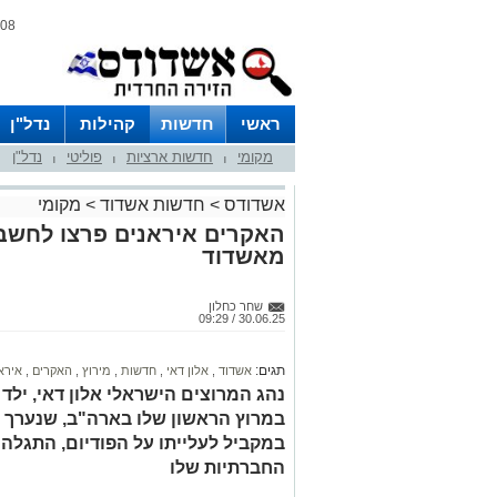
08 אוגוסט 2026 / 16:07
ראשי
חדשות
קהילות
נדל"ן
מקומי
חדשות ארציות
פוליטי
נדל"ן
|
|
|
אשדודס
>
חדשות אשדוד
>
מקומי
האקרים איראנים פרצו לחשבו
מאשדוד
שחר כחלון
30.06.25 / 09:29
תגים:
אשדוד
,
אלון דאי
,
חדשות
,
מירוץ
,
האקרים
,
אירא
נהג המרוצים הישראלי אלון דאי, ילד
במרוץ הראשון שלו בארה"ב, שנערך ב
במקביל לעלייתו על הפודיום, התגלה
החברתיות שלו