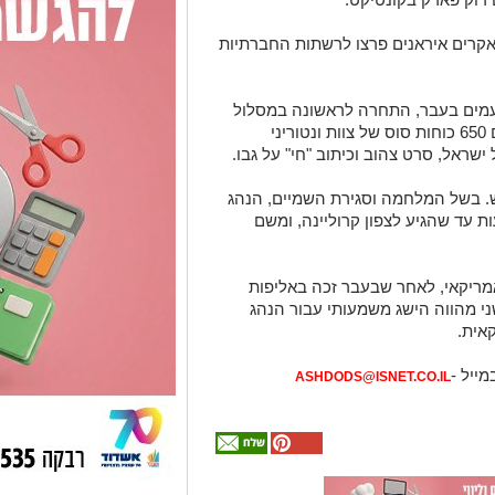
האקרים איראנים פרצו לרשתות החברתיות
עמים בעבר, התחרה לראשונה במסלול
האמריקאי כשהוא נוהג בטויוטה קאמרי עם 650 כוחות סוס של צוות ונטוריני
ישראל, סרט צהוב וכיתוב "חי" על גבו.
. בשל המלחמה וסגירת השמיים, הנהג
 נאלץ למסע שארך יותר מ-65 שעות עד שהגיע לצפון קרוליינה, ומשם
מריקאי, לאחר שבעבר זכה באליפות
י מהווה הישג משמעותי עבור הנהג
אית.
מייל -
ASHDODS@ISNET.CO.IL
אולי