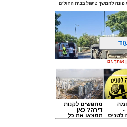
א פונה להמשך טיפול בבית החולים
וד
ן אותך גם
מה
מחפשים לקנות
-
דירה? כאן
לטניס
תמצאו את כל
של
הדירות החדשות
למכירה באשדוד