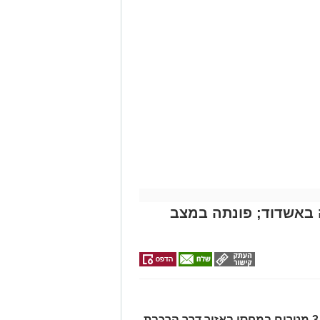
אירוע דרמטי הסתיים בנס רפואי באשדוד, לאחר שגבר בן 56 התמוטט בביתו
י -
>>>
ה מאירוע פתאומי שגרם להפסקת פעילות
של ארגון "איחוד הצלה". החובשים
 ללא דופק וללא הכרה, ופתחו מיידית
י לב ושימוש במפעם (דפיברילטור).
עית של הצוותים בשטח, ליבו של הגבר
בולנס לבית חולים להמשך קבלת טיפול
מייל -
ASHDODS@ISNET.CO.IL
באשדוד; פונתה במצב
האישה, בת 56, נפלה מגובה של כ-2–3 מטרים במחסן באזור דרך הרכבת