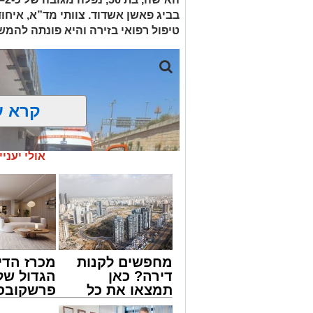
בביג פאשן אשדוד. צוותי מד”א, איחו
טיפול רפואי בזירה והיא פונתה להמש
קרא ע
אולי יעניי
מחפשים לקנות
מכרז הדי
דירה? כאן
הגדול של
תמצאו את כל
פרשקובסק
הדירות החדשות
מה שצריך