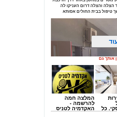
ד הצלה והצלה דרום העניקו לה
ך טיפול בבית החולים אסותא
וד
ן אותך גם
רות
המלצה חמה
להרשמה -
י. כל
האקדמיה לטניס
 לדעת
באשדוד של