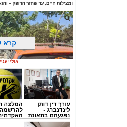
ומצילות חיים, עד שחזר הדופק – והו
קרא ע
אולי יעניי
עורך דין דותן
המלצה ח
לינדנברג -
להרשמה 
נפגעתם בתאונת
האקדמיה 
דרכים לחצו
באשדוד 
צילום: דוברות איחוד הצלה
לקבל מה שמגיע
אלפרד