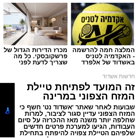
למכירה באשדוד >>>
שמגיע לכם
שוק הים באשדוד
מעוניינים להגיב? לדווח ? צרו איתנו קשר במייל -
מערכת האתר / 18:15 06.08.26
ASHDODS@ISNET.CO.IL
המלצה חמה להרשמה
מכרז הדירות הגדול של
- האקדמיה לטניס
פרשקובסקי. כל מה
תגים:
אשדוד
,
שוק
באשדוד של אלפרד
שצריך לדעת לפני
קריאולנסקי - לילדים
שמגישים הצעה לדירה
באשדוד
עיריית אשדוד הודיעה היום על שינוי חד-פעמי
חדשות אשדוד
במועד קיום שוק הים בשבוע הבא, זאת לקראת
זה המועד לפתיחת טיילת
פתיחתו של פסטיבל "חלון לים התיכון" המסורתי.
המזח הצפוני במרינה
שבועות לאחר שאתר 'אשדוד נט' חשף כי
הפסטיבל, שצפוי למשוך אליו קהל רב, יתקיים
המזח הצפוני עדיין סגור לציבור, למרות
בימים רביעי וחמישי,
13-12 באוגוסט
. בשל
שחלפה יותר משנה מאז ההכרזה על סיום
ההיערכות הלוגיסטית המורכבת והצורך בשמירה
העבודות, הגיעו למערכת פרטים חדשים
שלפיהם הטיילת צפויה להיפתח בתחילת
על הסדר והבטיחות באזור, הוחלט להקדים את