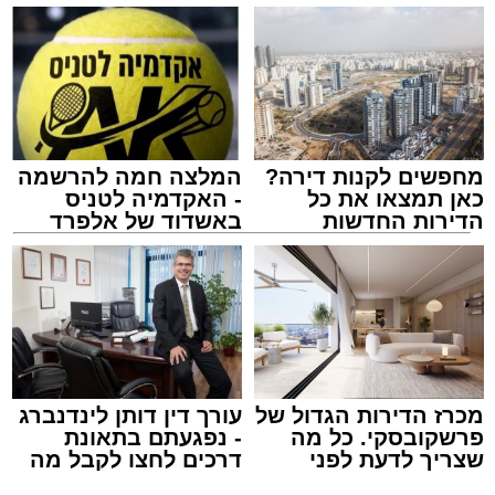
מחפשים לקנות דירה?
המלצה חמה להרשמה
כאן תמצאו את כל
- האקדמיה לטניס
הדירות החדשות
באשדוד של אלפרד
למכירה באשדוד >>>
קריאולנסקי - לילדים
מעגלים
מנהל האתר / 20:31 06.08.26
מכרז הדירות הגדול של
עורך דין דותן לינדנברג
פרשקובסקי. כל מה
- נפגעתם בתאונת
תגים:
הגרי"ב שרייבר
,
מעגלים
שצריך לדעת לפני
דרכים לחצו לקבל מה
שמגישים הצעה לדירה
שמגיע לכם