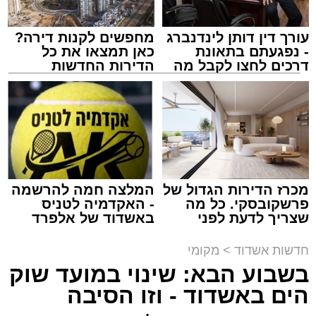
עורך דין דותן לינדנברג
מחפשים לקנות דירה?
- נפגעתם בתאונת
כאן תמצאו את כל
דרכים לחצו לקבל מה
הדירות החדשות
שמגיע לכם
למכירה באשדוד >>>
נתיבי ישראל
מערכת האתר / 18:19 06.08.26
מכרז הדירות הגדול של
המלצה חמה להרשמה
פרשקובסקי. כל מה
- האקדמיה לטניס
שצריך לדעת לפני
באשדוד של אלפרד
מעוניינים להגיב? לדווח ? צרו איתנו קשר במייל -
שמגישים הצעה לדירה
קריאולנסקי - לילדים
ASHDODS@ISNET.CO.IL
באשדוד
תגים:
אשדוד
,
נתיבי ישראל
חדשות אשדוד
>
מקומי
בשבוע הבא: שינוי במועד שוק
חברת "נתיבי ישראל" הודיעה על ביצוע עבודות
הים באשדוד - וזו הסיבה
תחזוקה ליליות במחלף אשדוד צפון שיימשכו