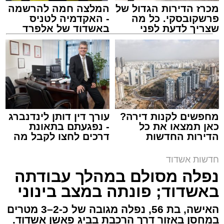
מכרז הדירות הגדול של
המלצה חמה להרשמה
פרשקובסקי. כל מה
- האקדמיה לטניס
שצריך לדעת לפני
באשדוד של אלפרד
שמגישים הצעה לדירה
קריאולנסקי - לילדים
באשדוד
צילום: דוברות איחוד הצלה
מערכת האתר / 15:39 07.08.26
מחפשים לקנות דירה?
עורך דין דותן לינדנברג
כאן תמצאו את כל
- נפגעתם בתאונת
הדירות החדשות
דרכים לחצו לקבל מה
תגים:
איחוד הצלה
,
אשדוד
,
הצלה
למכירה באשדוד >>>
שמגיע לכם
חדשות אשדוד
אירוע דרמטי הסתיים בנס רפואי באשדוד, לאחר
נפלה מסולם במהלך עבודתה
שגבר בן 56 התמוטט בביתו שבאחד הרחובות
באשדוד; פונתה במצב בינוני
ברובע י"א בעיר, כתוצאה מאירוע פתאומי שגרם
להפסקת פעילות ליבו.
האישה, בת 56, נפלה מגובה של כ-2–3 מטרים
במחסן באזור דרך הרכבת בביג פאשן אשדוד.