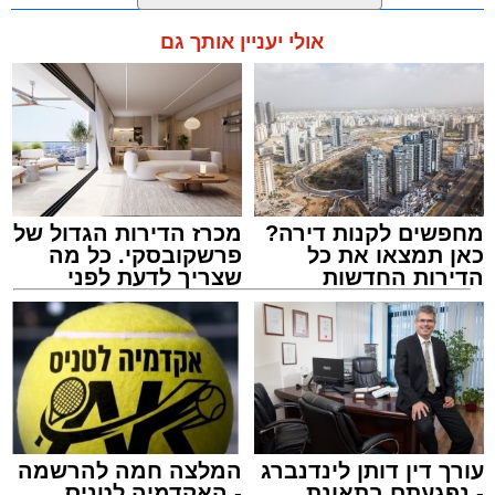
מערכת האתר / 11:35 07.08.26
קרא עוד
רפאל אוקנין, כונן הצלה דרום, סיפר: “כשהגעתי
למקום הבחנתי בעובדת כשהיא בהכרה מלאה
אולי יעניין אותך גם
וסובלת מחבלות מרובות בגופה לאחר שנפלה
במהלך עבודתה. יחד עם צוותי מד”א הענקנו לה
טיפול רפואי ראשוני והיא פונתה בניידת טיפול
נמרץ לחדר הטראומה במרכז הרפואי אסותא
תגים:
אוטובוס
,
אשדוד
,
ערבי
באשדוד כשהיא במצב בינוני ויציב.”
מחפשים לקנות דירה?
מכרז הדירות הגדול של
כאן תמצאו את כל
פרשקובסקי. כל מה
הדירות החדשות
שצריך לדעת לפני
למכירה באשדוד >>>
שמגישים הצעה לדירה
באשדוד
אירוע חמור ומפחיד התרחש בקו 881 בנסיעה
מאשדוד למודיעין, לאחר שוויכוח מילוליות בין הנהג
לאחד הנוסעים הידרדר במהירות לאלימות קשה