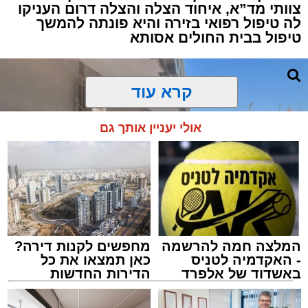
צוותי מד”א, איחוד הצלה והצלה דרום העניקו
למקום הוזעקו מיד צוותי רפואה ומתנדבים של
לה טיפול רפואי בזירה והיא פונתה להמשך
ארגון "איחוד הצלה". החובשים והפרמדיקים
טיפול בבית החולים אסותא
שהגיעו לזירה הבחינו כי הגבר ללא דופק וללא
הכרה, ופתחו מיידית בפעולות החייאה מתקדמות,
הכוללות עיסויי לב ושימוש במפעם (דפיברילטור).
קרא עוד
בזכות התושייה והפעילות המהירה והמקצועית של
אולי יעניין אותך גם
הצוותים בשטח, ליבו של הגבר שב לפעום.
לאחר ייצוב מצבו הראשוני, הוא פונה באמבולנס
לבית חולים להמשך קבלת טיפול רפואי כשמצבו
מוגדר יציב.
המלצה חמה להרשמה
מחפשים לקנות דירה?
מעוניינים להגיב? לדווח ? צרו איתנו קשר במייל -
- האקדמיה לטניס
כאן תמצאו את כל
ASHDODS@ISNET.CO.IL
באשדוד של אלפרד
הדירות החדשות
קריאולנסקי - לילדים
למכירה באשדוד >>>
צילום: דוברות איחוד הצלה