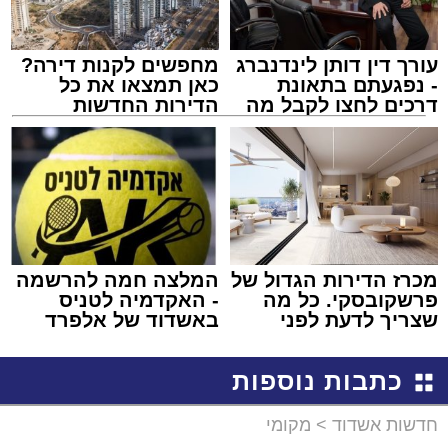
עורך דין דותן לינדנברג
מחפשים לקנות דירה?
- נפגעתם בתאונת
כאן תמצאו את כל
דרכים לחצו לקבל מה
הדירות החדשות
שמגיע לכם
למכירה באשדוד >>>
מכרז הדירות הגדול של
המלצה חמה להרשמה
פרשקובסקי. כל מה
- האקדמיה לטניס
שצריך לדעת לפני
באשדוד של אלפרד
שמגישים הצעה לדירה
קריאולנסקי - לילדים
באשדוד
כתבות נוספות
חדשות אשדוד
>
מקומי