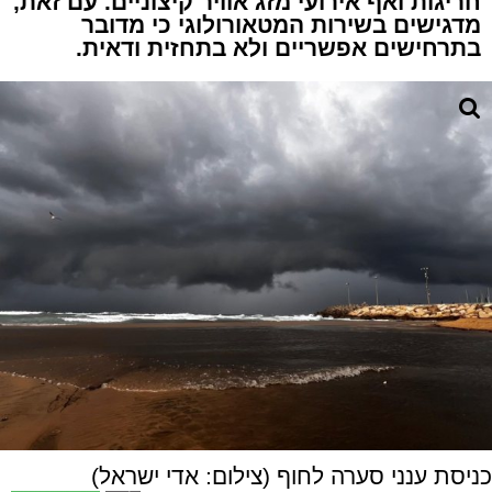
חריגות ואף אירועי מזג אוויר קיצוניים. עם זאת,
מדגישים בשירות המטאורולוגי כי מדובר
בתרחישים אפשריים ולא בתחזית ודאית.
כניסת ענני סערה לחוף (צילום: אדי ישראל)