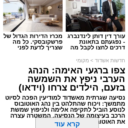
עופר אשטוקר / 15:32 07.08.26
עורך דין דותן לינדנברג
מכרז הדירות הגדול של
- נפגעתם בתאונת
פרשקובסקי. כל מה
דרכים לחצו לקבל מה
שצריך לדעת לפני
תגים:
תאונת עבודה באשדוד
שמגיע לכם
שמגישים הצעה לדירה
באשדוד
חדשות אשדוד
>
מקומי
עובדת בת 56 נפצעה היום (שישי) באורח בינוני
צפו ברגעי האימה: הנהג
לאחר שנפלה מסולם במהלך עבודתה במחסן
הערבי ניפץ את השמשה
באזור דרך הרכבת, מתחם ביג פאשן באשדוד.
בזעם, הילדים צרחו (וידאו)
כוחות ההצלה הוזעקו למקום בעקבות דיווח על
נסיעה שגרתית מאשדוד למודיעין הפכה לסיוט
נפילה מגובה במהלך העבודה. עם הגעתם מצאו
מתמשך: ויכוח שהתלהט בין נהג האוטובוס
לנוסע הוביל לתקיפה אלימה ולניפוץ שמשת
את האישה בהכרה מלאה, כשהיא סובלת מחבלות
הרכב בעיצומה של הנסיעה. המשטרה עצרה
במספר אזורים בגופה לאחר שנפלה מגובה של
את האוטובוס בהמשך הדרך
כ-2 עד 3 מטרים.