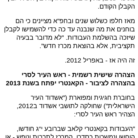
הקבלן הקודם.
מאז חלפו כשלוש שנים ובחפ"א מציינים כי הם
בוחנים את מה שנבנה עד כה כדי להשמישו לקבלן
שיזכה בהשלמת העבודות. "לא מדובר בבעיה
תקציבית, אלא בהוצאת מכרז חדש".
זה היה אז - באפריל 2012.
הצהרה שישית רשמית - ראש העיר לסרי
בהצהרה לציבור - הקאנטרי יפתח בשנת 2013
בחוברת חגיגית ומפוארת ("אשדוד העיר
הישראלית") שחולקה לתושבי אשדוד ב2012,
הצהיר ראש העיר לסרי:
"העבודות בקאנטרי קלאב שברובע י“ג חודשו,
הוחשו ונמשכות כסדרן. המרכז לתרבות ונופש - או