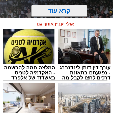
קרא עוד
אולי יעניין אותך גם
עורך דין דותן לינדנברג
המלצה חמה להרשמה
- נפגעתם בתאונת
- האקדמיה לטניס
דרכים לחצו לקבל מה
באשדוד של אלפרד
זיץ המרכז למורשת
שמגיע לכם
קריאולנסקי - לילדים
מנהל האתר / 08:55 09.08.26