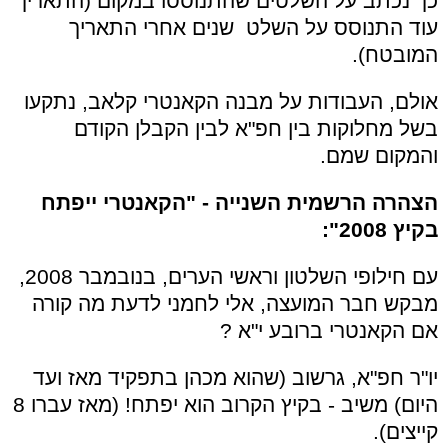
כך נכתב על השלטים שהתנוססו במקום (התאריך
עוד התנוסס על השלט שנים אחרי התאריך
המובטח).
אולם, העבודות על מבנה הקאנטרי קלאב, נתקעו
בשל מחלוקות בין חפ"א לבין הקבלן הקודם
והמקום שמם.
הצהרה הרשמית השנייה - "הקאנטרי ייפתח
בקיץ 2008":
עם חילופי השלטון וראשי הערים, בנובמבר 2008,
מבקש חבר המועצה, אלי לחמני לדעת מה קורה
אם הקאנטרי ברובע י"א ?
יו"ר חפ"א, גרשוב (שהוא מכהן בתפקיד מאז ועד
היום) משיב - בקיץ הקרוב הוא יפתח! (מאז עברו 8
קייצים).