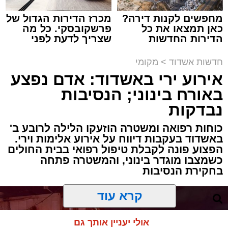
מחפשים לקנות דירה?
מכרז הדירות הגדול של
תגים:
אבי אמסלם
,
המרכז למורשת
,
מהות
,
מני
כאן תמצאו את כל
פרשקובסקי. כל מה
הדירות החדשות
שצריך לדעת לפני
אזולאי
למכירה באשדוד >>>
שמגישים הצעה לדירה
באשדוד
חדשות אשדוד
>
מקומי
לקראת סיום בין הזמנים נערך אמש מופע סיום בין
אירוע ירי באשדוד: אדם נפצע
הזמנים ומלווה מלכה על ידי "המרכז למורשת"
באורח בינוני; הנסיבות
בראשות מ"מ ראש העיר הרב אבי אמסלם בשיתוף
הרשות העירונית 'מהות' בראשות יו"ר הדירקטוריון
נבדקות
חבר מועצת העיר הרב מני אזולאי ומנכ"לית
כוחות רפואה ומשטרה הוזעקו הלילה לרובע ב'
הרשות הגב' סימונה מורלי - בהשתתפות למעלה
באשדוד בעקבות דיווח על אירוע אלימות וירי.
מאלף בחורי ישיבות, אברכים ותושבי העיר שגדשו
הפצוע פונה לקבלת טיפול רפואי בבית החולים
כשמצבו מוגדר בינוני, והמשטרה פתחה
את אולם הפיס גור ברובע ז׳.
בחקירת הנסיבות
האירוע הענק התקיים כאמור ע"י 'המרכז למורשת'
קרא עוד
ובשיתוף רשת ישיבות בין הזמנים 'חזון עובדיה'
מבית הרשות העירונית 'מהות' במסגרתה פועלות
אולי יעניין אותך גם
עשרות נקודות של ישיבות בין הזמנים ברחבי העיר