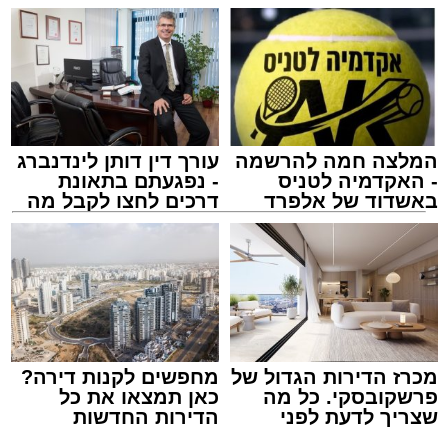
שבהם לומדים מאות בחורי ישיבות במהלך
חופשת הקיץ.
במופע ששולב עם מלווה מלכה מוזיקלי הופיעו על
במה אחת אמן הרגש בנצי שטיין, הקומזיצר והיוצר
יצחק בן ארזה והזמר החסידי שמוליק קליין בליווי
המלצה חמה להרשמה
עורך דין דותן לינדנברג
תזמורת מורחבת בניצוחו של מאסטרו דני אבידני.
- האקדמיה לטניס
- נפגעתם בתאונת
באשדוד של אלפרד
דרכים לחצו לקבל מה
קריאולנסקי - לילדים
שמגיע לכם
צילום: שמחה חסיד הצלה דרום
מערכת האתר / 00:47 09.08.26
מכרז הדירות הגדול של
מחפשים לקנות דירה?
פרשקובסקי. כל מה
כאן תמצאו את כל
שצריך לדעת לפני
הדירות החדשות
שמגישים הצעה לדירה
למכירה באשדוד >>>