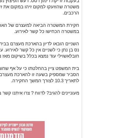
בעקבות זריקת רימון רסס. רעש הפיצוץ נ
משטרה שהוזעקו למקום זיהו במקום את זי
הרכבים.
חקירת המשטרה הביאה למעצרם של האחי
במשטרה הכחישו כל קשר לאירוע.
השניים הובאו לדיון בהארכת מעצרם בבית
נס בן נתן כי לשניים אין כל קשר לאירוע. עו
חובלאשוילי עוד נמצא בכלל בשיקום מאז ני
בית המשפט ציין בהחלטתו כי על אף שחומ
הסביר שמספיק בשעה זו להארכת מעצרם 
לתאריך 10.3 לצורך המשך החקירה.
מעוניינים להגיב? לדווח ? צרו איתנו קשר ב