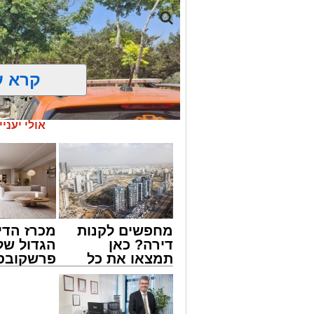
קרא ע
אולי יעניי
מחפשים לקנות
מכרז הדי
דירה? כאן
הגדול של
תמצאו את כל
פרשקובסק
הדירות החדשות
מה שצריך
צילום: דוברות איחוד הצלה
למכירה באשדוד
לפני שמג
>>>
הצעה לדי
שבאחד הרחובות ברובע י"א בעיר, כתוצא