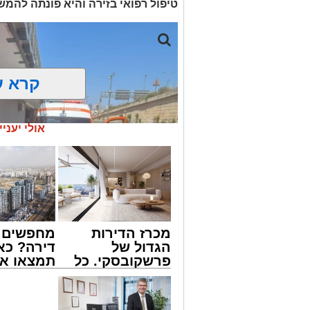
טיפול רפואי בזירה והיא פונתה להמש
קרא ע
אולי יעניי
מכרז הדירות
מחפשים ל
הגדול של
דירה? כא
פרשקובסקי. כל
תמצאו את
מה שצריך לדעת
הדירות ה
לפני שמגישים
למכירה ב
צילום: דוברות איחוד הצלה
הצעה לדירה
>>>