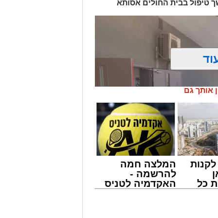
ך טיפול בבית החולים אסותא
וד
ן אותך גם
קנות
המלצה חמה
ן
להרשמה -
 כל
האקדמיה לטניס
חדשות
באשדוד של
אשדוד
אלפרד
קריאולנסקי -