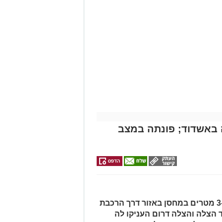
לילדים
של ארגון "איחוד הצלה". החובשים
 ללא דופק וללא הכרה, ופתחו מיידית
י לב ושימוש במפעם (דפיברילטור).
עית של הצוותים בשטח, ליבו של הגבר
בולנס לבית חולים להמשך קבלת טיפול
מייל -
ASHDODS@ISNET.CO.IL
באשדוד; פונתה במצב
האישה, בת 56, נפלה מגובה של כ-2–3 מטרים במחסן באזור דרך הרכבת
ד הצלה והצלה דרום העניקו לה