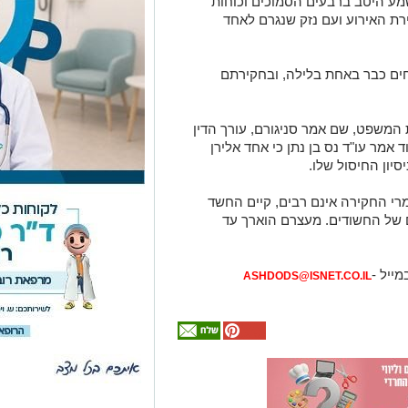
שמע היטב ברבעים הסמוכים וכוחות
רת האירוע ועם נזק שנגרם לאחד
ם כבר באחת בלילה, ובחקירתם
 המשפט, שם אמר סניגורם, עורך הדין
ד אמר עו"ד נס בן נתן כי אחד אלירן
סיון החיסול שלו.
רי החקירה אינם רבים, קיים החשד
של החשודים. מעצרם הוארך עד
מייל -
ASHDODS@ISNET.CO.IL
אולי
יעניין
אותך