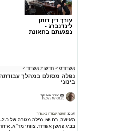
באשדוד
ליבו.
למקום הוזעקו מיד צוותי רפואה ומתנדבים 
עורך דין דותן
והפרמדיקים שהגיעו לזירה הבחינו כי הגבר
לינדנברג -
בפעולות החייאה מתקדמות, הכוללות עיסוי
נפגעתם בתאונת
דרכים לחצו
בזכות התושייה והפעילות המהירה והמקצו
לקבל מה שמגיע
שב לפעום.
לכם
לאחר ייצוב מצבו הראשוני, הוא פונה באמ
רפואי כשמצבו מוגדר יציב.
מעוניינים להגיב? לדווח ? צרו איתנו קשר ב
אשדודס
>
חדשות אשדוד
>
נפלה מסולם במהלך עבודתה 
בינוני
עופר אשטוקר
07.08.26 / 15:32
תגים:
תאונת עבודה באשדוד
בביג פאשן אשדוד. צוותי מד”א, איחו