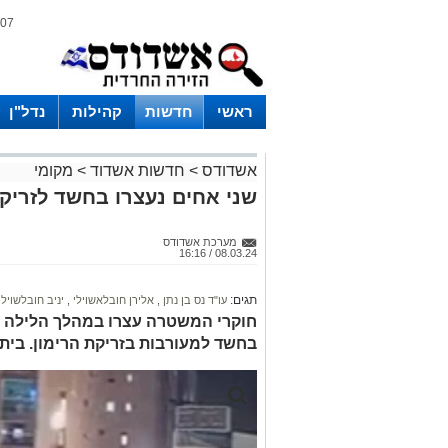
07 אוגוסט 2026 / 17:21
ראשי
חדשות
קהילות
נדל"ן
אשדודס
>
חדשות אשדוד
>
מקומי
שני אחים נעצרו בחשד לזריק
מערכת אשדודס
08.03.24 / 16:16
תגים:
עו"ד נס בן נתן
,
אלירן חובלאשוילי
,
יניב חובלשוילי
חוקרי המשטרה עצרו במהלך הלילה את
בחשד למעורבות בזריקת הרימון. בי