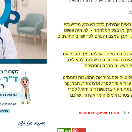
תה ראש הסיעה וייכהן כחבר מועצה.
:
ראייה אמיתית לתת מעצמי, מידיעותיי
תקיימו בצל המלחמה - ולא היה פשוט
 ייתכן שמצב זה גרם לכך שרוב התושבים
אשם בתוצאות - או למה, אני מקבל את
נכם. אני מודה לפעילות ולפעילים,
 העשייה הרבה והתמיכה.
ליטיים ולהעביר את המושכות והמנדט
ו"ד אופיר לסרי, אדם צעיר, חבר יקר
הגת העיר בראשות ד"ר יחיאל לסרי
יצטרכו ולמען העיר אשדוד. שלכם
מייל -
ASHDODS@ISNET.CO.IL