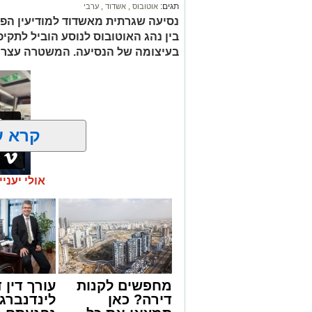
תגים:
אוטובוס
,
אשדוד
,
ערבי
נסיעה שגרתית מאשדוד למודיעין הפ
בין נהג האוטובוס לנוסע הוביל לתק
בעיצומה של הנסיעה. המשטרה עצרה
קרא ע
אולי יעניי
אירוע חמו
מילוליות בין הנהג לאחד הנוסעים הידרד
רבה בקרב הנוסעים. הסיפור והתיעוד פור
על פי העדויות מהשטח, הנהג, שהתעצבן 
שליטה ובצעד דרמטי ואלים ניפץ את שמשת
המעשה האלים גרם להתרסקות זכוכיות ולר
רבים ונוסעים אחרים שהיו על האוטובוס לק
מחפשים לקנות
עורך דין ד
לחוות רגעים של חרדה עמוקה בעיצומה ש
דירה? כאן
לינדנברג 