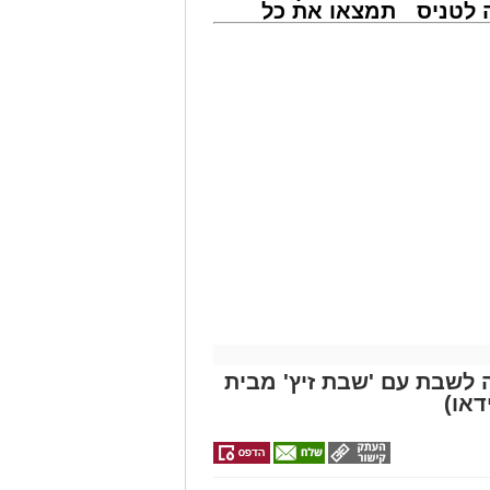
לטניס
תמצאו את כל
וק הקטן בשלום. כשדלת הרכב נפתחה,
של
הדירות החדשות
ים. האם הודתה לי בהתרגשות ואמרה
למכירה באשדוד
פקת וממלאת מזו".
י -
>>>
פונים להורים בקריאה חד-משמעית להקפיד
 ולא להשאירו בידי ילדים קטנים ללא
צור קשר מיידי עם מוקד ידידים בטלפון
מייל -
ASHDODS@ISNET.CO.IL
 לשבת עם 'שבת זיץ' מבית
דאו)