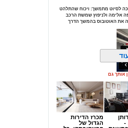
כה לסיוט מתמשך: ויכוח שהתלהט
יפה אלימה ולניפוץ שמשת הרכב
 את האוטובוס בהמשך הדרך
וד
ן אותך גם
ר ומפחיד התרחש בקו 881 בנסיעה מאשדוד למודיעין, לאחר שוויכוח
ר במהירות לאלימות קשה שזרעה פאניקה
סמו לראשונה בקבוצות חמ"ל אשדוד.
במהלך הנסיעה על אחד הנוסעים, איבד
 האוטובוס.
געים של אימה בתוך כלי הרכב. ילדים
ו בטראומה, פרצו בבכי היסטרי ונאלצו
ותן
מכרז הדירות
ל הנסיעה בכביש.
-
הגדול של