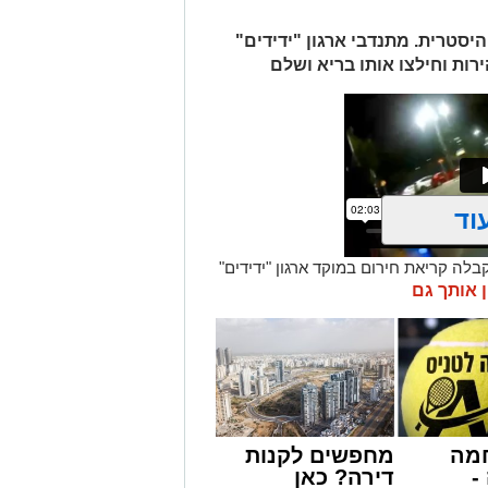
יסטרית. מתנדבי ארגון "ידידים"
ות וחילצו אותו בריא ושלם
וד
שי) בסביבות השעה 21:49, התקבלה קריאת חירום במוקד ארגון "ידידים"
ו הדואגת, ברחוב כ"ט בנובמבר באשקלון.
ן אותך גם
חה, הזניק מיד כוחות לסיוע. דניאל
איר אבוקרט, מתנדב הסניף המקומי,
בעזרת ציוד ייעודי שברשותם, פעלו
נוק בשלום וללא שנגרם נזק לכלי הרכב.
שחילקתי עלונים בבית הכנסת, קיבלתי
מה
מחפשים לקנות
שתי באמא שהייתה בבכי ובהיסטריה מכך
-
דירה? כאן
מסביב ניסו להרגיע אותה. בפעולות חילוץ