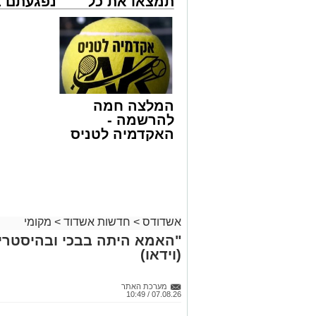
תמצאו את כל
נפגעתם ב
בעקבות פניות דחופות ודיווחים שהעבירו 
הדירות החדשות
דרכים לח
כוחות משטרה הוזעקו לזירה ועצרו את הא
למכירה באשדוד
לקבל מה 
באירוע ולתחקר את המעורבים.
>>>
לכם
מעוניינים להגיב? לדווח ? צרו איתנו קשר ב
המלצה חמה
להרשמה -
האקדמיה לטניס
באשדוד של
אלפרד
קריאולנסקי -
לילדים
אשדודס
>
חדשות אשדוד
>
מקומי
"האמא היתה בבכי ובהיסטריה
(וידאו)
מערכת האתר
07.08.26 / 10:49