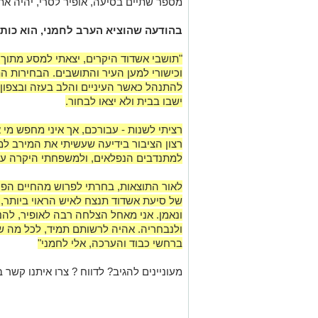
מספר שתיים בסיעה, אופיר לסרי, יהיה א
בהודעה שהוציא הערב לחמני, הוא כותב
"תושבי אשדוד היקרים, יצאתי למסע מתוך 
וכישורי למען העיר והתושבים. הבחירות ה
להתנהל כאשר העיניים והלב בעזה ובצפון,
ישבו בבית ולא יצאו לבחור.
רציתי לשנות - עבורכם, אך איני מחפש מי 
רצון הציבור בידיעה שעשיתי את המירב למע
למתנדבים הנפלאים, ולמשפחתי היקרה על
לאור התוצאות, בחרתי לפרוש מהחיים הפו
של סיעת אשדוד תנצח לאיש הראוי ביותר, ע
ונאמן. אני מאחל הצלחה רבה לאופיר, להנ
ולנבחריה. אהיה לרשותם תמיד, לכל מה ש
ברחשי כבוד והערכה, אלי לחמני"
מעוניינים להגיב? לדווח ? צרו איתנו קשר ב