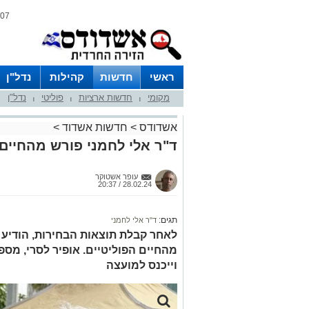
07 אוגוסט 2026 / 13:50
ראשי
חדשות
קהילות
נדל"ן
מקומי
חדשות ארציות
פוליטי
נדל"ן
|
|
|
אשדודס
>
חדשות אשדוד
>
ד"ר אלי לחמני פורש מהחיים 
עופר אשטוקר
28.02.24 / 20:37
תגים:
ד"ר אלי לחמני
לאחר קבלת תוצאות הבחירות, הודיע 
וייכנס למועצה