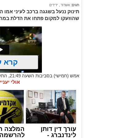
תגים:
אשדוד
,
ידידים
תינוק ננעל בשגגה ברכב לעיני אמו הה
שהוזעקו למקום פתחו את הדלת במהיר
קרא ע
אמש (חמי
אודות תינוק שננעל בשגגה ברכב לעיני אמ
אולי יעניי
מישאל שי לוי, מוקדן ידידים שקיבל את השי
ברכה, מתנדב יחידת האופנועים, יחד עם מ
נענו לקריאה והגיעו לזירה בתוך זמן קצר. 
השניים במיומנות ובמהירות, וחלצו את התי
דניאל ברכה סיפר על רגעי הדרמה: "בזמן 
עורך דין דותן
המלצה ח
את קריאת החירום. יצאתי מיד למקום ופג
לינדנברג -
להרשמה 
שבנה ננעל מול עיניה, בזמן שעוברי אורח 