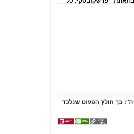
תאונת
פרשקובסקי. כל
הנוסעים המבוהלים למוקדי החירום,
צו
מה שצריך לדעת
וטובוס בהמשך המסלול כדי לטפל
שמגיע
לפני שמגישים
הצעה לדירה
מייל -
ASHDODS@ISNET.CO.IL
באשדוד
": כך חולץ הפעוט שנלכד