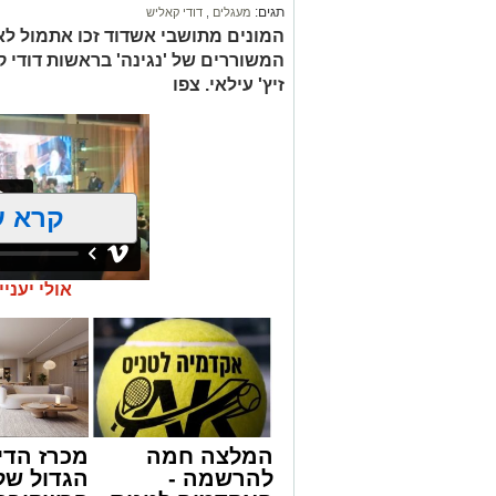
תגים:
מעגלים
,
דודי קאליש
המונים מתושבי אשדוד זכו אתמול לאר
המשוררים של 'נגינה' בראשות דודי 
זיץ' עילאי. צפו
קרא ע
אולי יעניי
זה היה ארוע יוצא דופן. בלי מילים.
במשך שעות ארוכות של ליל שישי, נהנו ה
'מעגלים'. ואכן, כפי שהובטח, לא היה מד
חסידי אותנטי, שהצליח לסחוף אליו את ההמ
האווירה השבתית של חצרות הקודש.
המלצה חמה
מכרז הדי
המעמד, שהתקיים ביוזמת 'מעגלים', נערך ב
להרשמה -
הגדול של
שידוע בכישרונו להגיש יצירות עומק ברגש י