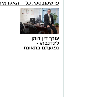
פרשקובסקי. כל
האקדמיה 
מה שצריך לדעת
באשדוד 
צילום: א' מיכאלי
לפני שמגישים
אלפרד
ביום הילולת בעל הקהילות יעקב הסטייפלר
הצעה לדירה
קריאולנסק
שמעון טולידאנו שליט"א, העומד בראש מוס
באשדוד
לילדים
הסיטי באשדוד, עם קבוצה מצומצמת לציון ה
הנסיעה נערכה לשם קיום מעמד עריכת ה'ח
נינו של האדמו"ר הרה"ק רבי מאיר אבוחציר
עורך דין דותן
יקותיאל אבוחצירא שליט"א ונכדו של הגר"י
לינדנברג -
נפגעתם בתאונת
הגר"ש טולידאנו החל בתפילה בתוך אוהל הצי
דרכים לחצו
לרחבת הציון בסמוך להדלקות ל"ג בעומר, 
לקבל מה שמגיע
לראשונה וכיבד עוד ידידים בגזיזת השיער,
לכם
הקדושה לאדמור"י ורבני משפחת אבוחצירא תג
בתורה, יראת שמים וחסידות.
משם פנה לחדר הסמוך לצורך הדלקת נרות
בהמשך המעמד ערכו המשתתפים ברכת "לחי
את הקהל בברכת לחיים טובים ולשלום.
יצוין כי ביום הילולה זה פקדו את ציון הת
ונופשים, כאשר שוטרים וסדרנים הכווינו א