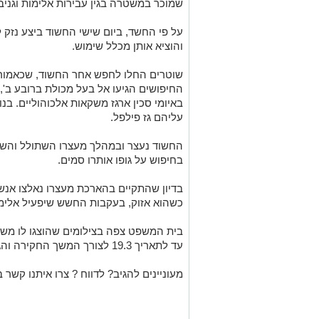
שמוכר במשטרה בגין עבירות אלימות וגניב
על פי החשד, ביום שישי החשוד ביצע נזק
והוציא אותן מכלל שימוש.
שוטרים החלו לחפש אחר החשוד, שכאמור
החיפושים הגיעו אל בעל מכולת ברובע ב',
באיומי סכין ארגז משקאות אלכוהוליים. ב
עליהם גז פילפל.
החשוד נעצר ובמהלך מעצרו השתולל והשוט
בחיפוש על גופו אותרו סמים.
בדיון שהתקיים בהארכת מעצרו נאלצו אנש
כשהוא אזוק, בעקבות החשש שיפעיל אלימו
בית המשפט צפה בצילומים שהוצגו לו משנ
עד לתאריך 19.3 לצורך המשך החקירה והגשת כתב אישום.
מעוניינים להגיב? לדווח ? צרו איתנו קשר ב