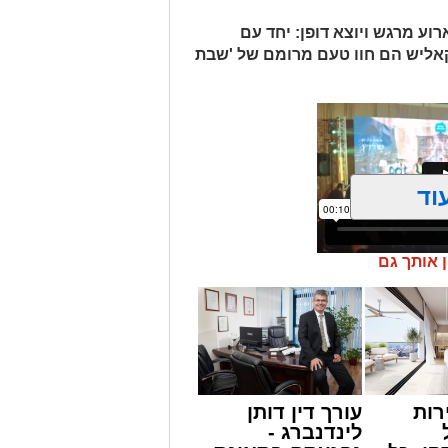
וע מרגש ויוצא דופן: יחד עם
קאליש הם חוו טעם מרומם של 'שבת
וד
ן אותך גם
מונים מתושבי אשדוד מהארוע המרכזי של
ובר במופע שגרתי, אלא במעמד של טיש
ונים מעומק ימי החולין - אל תוך
רות
עורך דין דותן
ראשות בעל המנגן ר' דודי קאליש,
לינדנברג -
הודי לוהט ופנימי, כשלצידו ליד השולחן