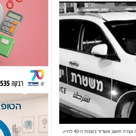
אירוע אלימות ברובע ב' באשדוד: המשטרה עצרה תושב אשדוד בשנות ה-40 לחייו,