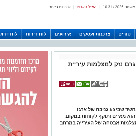
|
המייל האדום
|
לפרסום באתר
טורים
צרכנות ועסקים
אירועים
לוח דירות
לוח דרוש
רם נזק למצלמות עיריית
40 לחייו נעצר בחשד שביצע גניבה של ארגז
וא מאיים ותוקף לקוחות במקום.
צלמות אבטחה של העירייה במרחב