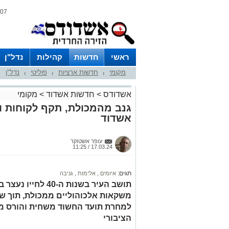
07 אוגוסט 2026 / 10:31
ראשי
חדשות
קהילות
נדל"ן
מקומי
חדשות ארציות
פוליטי
נדל"ן
|
|
|
אשדודס
>
חדשות אשדוד
>
מקומי
גנב מהמכולת, תקף לקוחות וג
אשדוד
עופר אשטוקר
17.03.24 / 11:25
תגים:
איומים
,
אלימות
,
גניבה
תושב העיר בשנות ה-
משקאות אלכוהוליים ממכולת, תוך שה
למחרת תועד החשוד משחית והורס מ
הציבורי