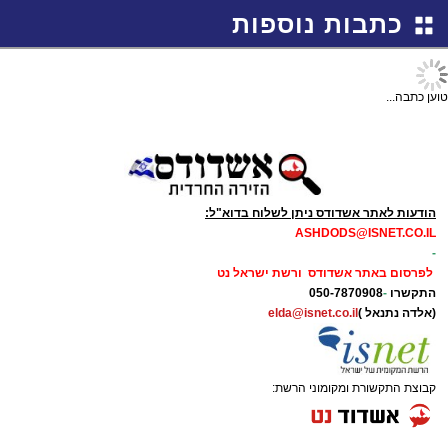
באשדוד
כתבות נוספות
טוען כתבה...
הודעות לאתר אשדודס ניתן לשלוח בדוא"ל:
ASHDODS@ISNET.CO.IL
-
לפרסום באתר אשדודס ורשת ישראל נט
התקשרו
-
050-7870908
(אלדה נתנאל )
elda@isnet.co.il
קבוצת התקשורת ומקומוני הרשת: