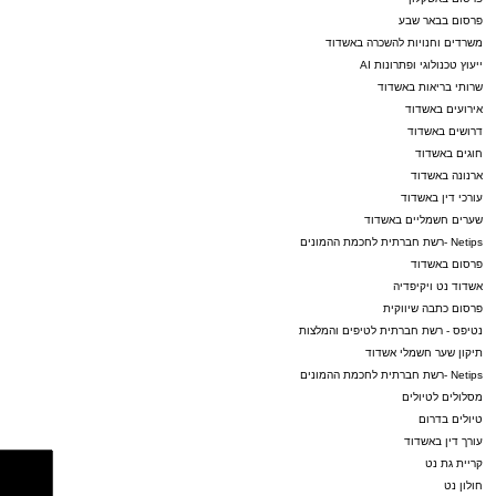
פרסום בבאר שבע
משרדים וחנויות להשכרה באשדוד
ייעוץ טכנולוגי ופתרונות AI
שרותי בריאות באשדוד
אירועים באשדוד
דרושים באשדוד
חוגים באשדוד
ארנונה באשדוד
עורכי דין באשדוד
שערים חשמליים באשדוד
Netips -רשת חברתית לחכמת ההמונים
פרסום באשדוד
אשדוד נט ויקיפדיה
פרסום כתבה שיווקית
נטיפס - רשת חברתית לטיפים והמלצות
תיקון שער חשמלי אשדוד
Netips -רשת חברתית לחכמת ההמונים
מסלולים לטיולים
טיולים בדרום
עורך דין באשדוד
קריית גת נט
חולון נט