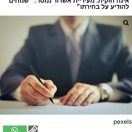
אינה חוקית. מעיריית אשדוד נמסר: ״שמחים
להודיע על בחירתו״
pexels