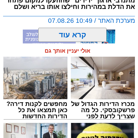
מתנדבי ארגון "ידידים" שהוזעקו למקום פתחו
עמוקה בעיצומה של הנסיעה בכביש.
את הדלת במהירות וחילצו אותו בריא ושלם
מערכת האתר / 10:49 07.08.26
בעקבות פניות דחופות ודיווחים שהעבירו הנוסעים
המבוהלים למוקדי החירום, כוחות משטרה הוזעקו
קרא עוד
לזירה ועצרו את האוטובוס בהמשך המסלול כדי
לטפל באירוע ולתחקר את המעורבים.
אולי יעניין אותך גם
תגים:
אשדוד
,
ידידים
מעוניינים להגיב? לדווח ? צרו איתנו קשר במייל -
ASHDODS@ISNET.CO.IL
מכרז הדירות הגדול של
מחפשים לקנות דירה?
פרשקובסקי. כל מה
כאן תמצאו את כל
שצריך לדעת לפני
הדירות החדשות
שמגישים הצעה לדירה
למכירה באשדוד >>>
אמש (חמישי) בסביבות השעה 21:49, התקבלה
באשדוד
קריאת חירום במוקד ארגון "ידידים" אודות תינוק