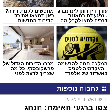
עורך דין דותן לינדנברג
מחפשים לקנות דירה?
- נפגעתם בתאונת
כאן תמצאו את כל
דרכים לחצו לקבל מה
הדירות החדשות
שמגיע לכם
למכירה באשדוד >>>
המלצה חמה להרשמה
מכרז הדירות הגדול של
- האקדמיה לטניס
פרשקובסקי. כל מה
באשדוד של אלפרד
שצריך לדעת לפני
קריאולנסקי - לילדים
שמגישים הצעה לדירה
באשדוד
כתבות נוספות
חדשות אשדוד
>
מקומי
צפו ברגעי האימה: הנהג