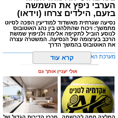
הערבי ניפץ את השמשה
בזעם, הילדים צרחו (וידאו)
נסיעה שגרתית מאשדוד למודיעין הפכה לסיוט
מתמשך: ויכוח שהתלהט בין נהג האוטובוס
לנוסע הוביל לתקיפה אלימה ולניפוץ שמשת
הרכב בעיצומה של הנסיעה. המשטרה עצרה
את האוטובוס בהמשך הדרך
מערכת האתר / 11:35 07.08.26
קרא עוד
אולי יעניין אותך גם
תגים:
אוטובוס
,
אשדוד
,
ערבי
המלצה חמה להרשמה
מכרז הדירות הגדול של