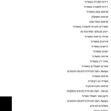
דירות למכירה באשדוד
דירות להשכרה באשדוד
פרסום עסק באשדוד
פרסום באשקלון
פרסום בבאר שבע
משרדים וחנויות להשכרה באשדוד
ייעוץ טכנולוגי ופתרונות AI
שרותי בריאות באשדוד
אירועים באשדוד
דרושים באשדוד
חוגים באשדוד
ארנונה באשדוד
עורכי דין באשדוד
שערים חשמליים באשדוד
Netips -רשת חברתית לחכמת ההמונים
פרסום באשדוד
אשדוד נט ויקיפדיה
פרסום כתבה שיווקית
נטיפס - רשת חברתית לטיפים והמלצות
תיקון שער חשמלי אשדוד
Netips -רשת חברתית לחכמת ההמונים
מסלולים לטיולים
טיולים בדרום