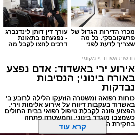
מעוניינים להגיב? לדווח ? צרו איתנו קשר במייל -
ASHDODS@ISNET.CO.IL
מכרז הדירות הגדול של
עורך דין דותן לינדנברג
תגים:
אבי אמסלם
,
המרכז למורשת
,
מהות
,
מני
פרשקובסקי. כל מה
- נפגעתם בתאונת
שצריך לדעת לפני
דרכים לחצו לקבל מה
אזולאי
שמגישים הצעה לדירה
שמגיע לכם
באשדוד
חדשות אשדוד
>
מקומי
לקראת סיום בין הזמנים נערך אמש מופע סיום בין
אירוע ירי באשדוד: אדם נפצע
הזמנים ומלווה מלכה על ידי "המרכז למורשת"
באורח בינוני; הנסיבות
בראשות מ"מ ראש העיר הרב אבי אמסלם בשיתוף
הרשות העירונית 'מהות' בראשות יו"ר הדירקטוריון
נבדקות
חבר מועצת העיר הרב מני אזולאי ומנכ"לית
כוחות רפואה ומשטרה הוזעקו הלילה לרובע ב'
הרשות הגב' סימונה מורלי - בהשתתפות למעלה
באשדוד בעקבות דיווח על אירוע אלימות וירי.
מאלף בחורי ישיבות, אברכים ותושבי העיר שגדשו
הפצוע פונה לקבלת טיפול רפואי בבית החולים
כשמצבו מוגדר בינוני, והמשטרה פתחה
את אולם הפיס גור ברובע ז׳.
בחקירת הנסיבות
האירוע הענק התקיים כאמור ע"י 'המרכז למורשת'