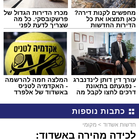
מחפשים לקנות דירה?
מכרז הדירות הגדול של
כאן תמצאו את כל
פרשקובסקי. כל מה
הדירות החדשות
שצריך לדעת לפני
למכירה באשדוד >>>
שמגישים הצעה לדירה
באשדוד
עורך דין דותן לינדנברג
המלצה חמה להרשמה
- נפגעתם בתאונת
- האקדמיה לטניס
דרכים לחצו לקבל מה
באשדוד של אלפרד
שמגיע לכם
קריאולנסקי - לילדים
כתבות נוספות
חדשות אשדוד
>
מקומי
לכידה מהירה באשדוד: