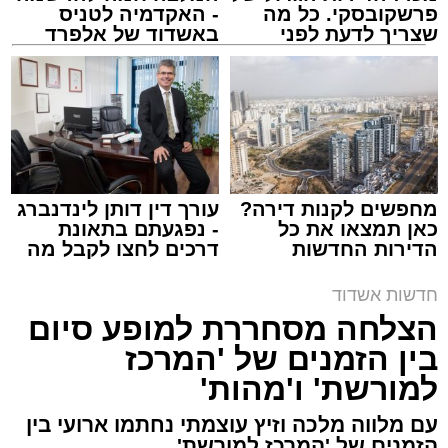
פרשקובסקי. כל מה
- האקדמיה לטניס
שצריך לדעת לפני
באשדוד של אלפרד
שמגישים הצעה לדירה
קריאולנסקי - לילדים
באשדוד
ארכיון משטרה
מערכת האתר / 09:43 09.08.26
מחפשים לקנות דירה?
עורך דין דותן לינדנברג
כאן תמצאו את כל
- נפגעתם בתאונת
הדירות החדשות
דרכים לחצו לקבל מה
למכירה באשדוד >>>
שמגיע לכם
תגים:
משטרה
,
אשדוד
,
ירי
חדשות אשדוד
הצלחה מסחררת למופע סיום
פעילות מהירה וממוקדת של שוטרי תחנת אשדוד
בין הזמנים של 'המרכז
הובילה הלילה למעצרם של חמישה חשודים
למורשת' ו'מהות'
במעורבות
באירוע ירי פלילי שהתרחש בעיר,
ושבמהלכו נפצע עבריין מוכר באורח קל עד בינוני.
עם מלווה מלכה וזיץ עוצמתי נחתמו ארועי בין
הזמנים של 'המרכז למורשת'