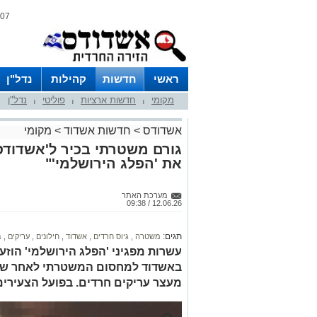
07 אוגוסט 2026 / 06:02
ראשי
חדשות
קהילות
נדל"ן
מקומי
חדשות ארציות
פוליטי
נדל"ן
|
|
|
אשדודס
>
חדשות אשדוד
>
מקומי
גורם משטרתי בכיר ל'אשדודס':
את 'הפלג הירושלמי'"
מערכת האתר
12.06.26 / 09:38
תגים:
משטרה
,
גיוס חרדים
,
אשדוד
,
חילונים
,
עריקים
,
ב
עשרות מפגיני 'הפלג הירושלמי' הוזע
באשדוד למחסום המשטרתי לאחר שמנג
מעצר עריקים חרדים. בפועל הצעירים 