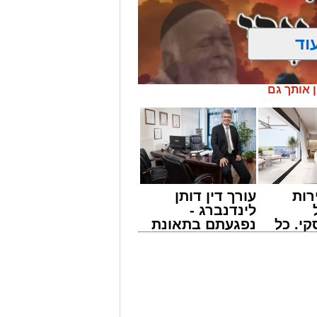
וד
ן אותך גם
רות
עורך דין דותן
לינדנברג -
י. כל
נפגעתם בתאונת
 לדעת
דרכים לחצו
ישים
לקבל מה שמגיע
' יתכנסו המוני בחורי הישיבות שטרם
רה
לכם
ולי הדור, מרן הגרי"ב שרייבר שליט"א
 נדירה של קורת רוח ישתפו את שומעיהם
פנחס שרייבר זצ"ל והגאון רבי ניסים