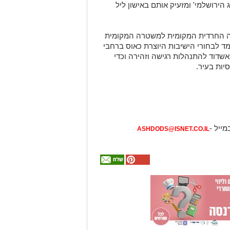
 הירושלמי' ומזעיק אותם באישון ליל
הילה החרדית המקומית למשטרה המקומית
ד לבחורי הישיבות היוצרת כאוס ברחבי
אשדוד להתנהלות רגישה וזהירה וכדי
סיות בעיר.
מייל -
ASHDODS@ISNET.CO.IL
אולי
יעניין
אותך
גם
מכרז הדירות
עורך דין דותן
המלצה חמה