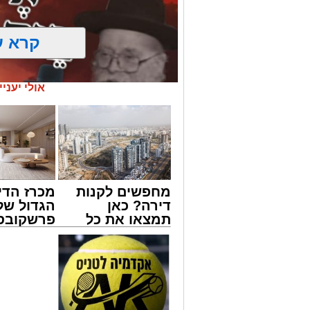
קרא ע
אולי יעניי
מחפשים לקנות
מכרז הדי
דירה? כאן
הגדול של
תמצאו את כל
פרשקובסק
הדירות החדשות
מה שצריך
מעגלים
למכירה באשדוד
לפני שמג
ארוע שטרם היה כמותו: בשבוע הבא ביום ג
>>>
הצעה לדי
החלו את זמן 'אלול', והם יזכו לשמוע את גד
באשדוד
והגאון רבי ישאי טולידנו שליט"א, שבשעה
באשר ראו וקיבלו בבתי הוריהם, הגאון רבי 