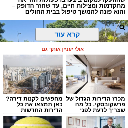
מתקדמות ומצילות חיים, עד שחזר הדופק –
והוא פונה להמשך טיפול בבית החולים
קרא עוד
אולי יעניין אותך גם
מכרז הדירות הגדול של
מחפשים לקנות דירה?
פרשקובסקי. כל מה
כאן תמצאו את כל
שצריך לדעת לפני
הדירות החדשות
שמגישים הצעה לדירה
למכירה באשדוד >>>
באשדוד
צילום: דוברות איחוד הצלה