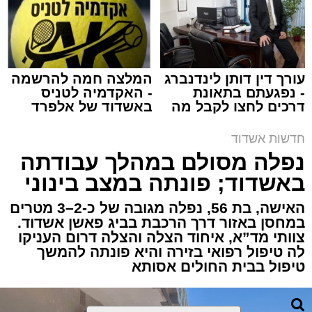
מערכת האתר / 15:39 07.08.26
עורך דין דותן לינדנברג
המלצה חמה להרשמה
- נפגעתם בתאונת
- האקדמיה לטניס
דרכים לחצו לקבל מה
באשדוד של אלפרד
תגים:
איחוד הצלה
,
אשדוד
,
הצלה
שמגיע לכם
קריאולנסקי - לילדים
חדשות אשדוד
אירוע דרמטי הסתיים בנס רפואי באשדוד, לאחר
נפלה מסולם במהלך עבודתה
שגבר בן 56 התמוטט בביתו שבאחד הרחובות
באשדוד; פונתה במצב בינוני
ברובע י"א בעיר, כתוצאה מאירוע פתאומי שגרם
להפסקת פעילות ליבו.
האישה, בת 56, נפלה מגובה של כ-2–3 מטרים
במחסן באזור דרך הרכבת בביג פאשן אשדוד.
צוותי מד”א, איחוד הצלה והצלה דרום העניקו
למקום הוזעקו מיד צוותי רפואה ומתנדבים של
לה טיפול רפואי בזירה והיא פונתה להמשך
ארגון "איחוד הצלה". החובשים והפרמדיקים
טיפול בבית החולים אסותא
שהגיעו לזירה הבחינו כי הגבר ללא דופק וללא
הכרה, ופתחו מיידית בפעולות החייאה מתקדמות,