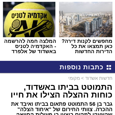
שמגיע לכם
שמגישים הצעה לדירה
באשדוד
מחפשים לקנות דירה?
המלצה חמה להרשמה
כאן תמצאו את כל
- האקדמיה לטניס
הדירות החדשות
באשדוד של אלפרד
למכירה באשדוד >>>
קריאולנסקי - לילדים
כתבות נוספות
חדשות אשדוד
>
מקומי
התמוטט בביתו באשדוד,
כוחות ההצלה הצילו את חייו
גבר בן 56 התמוטט פתאום בביתו ואיבד את
ההכרה. צוותי החירום של "איחוד הצלה"
שהוזעקו למקום ביצעו בו פעולות החייאה