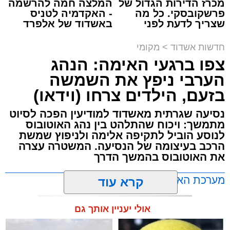
מכרז הדירות הגדול של
המלצה חמה להרשמה
פרשקובסקי. כל מה
- האקדמיה לטניס
שצריך לדעת לפני
באשדוד של אלפרד
תגים:
תאונת עבודה באשדוד
שמגישים הצעה לדירה
קריאולנסקי - לילדים
באשדוד
חדשות אשדוד
>
מקומי
עובדת בת 56 נפצעה היום (שישי) באורח בינוני
צפו ברגעי האימה: הנהג
לאחר שנפלה מסולם במהלך עבודתה במחסן
הערבי ניפץ את השמשה
באזור דרך הרכבת, מתחם ביג פאשן באשדוד.
בזעם, הילדים צרחו (וידאו)
כוחות ההצלה הוזעקו למקום בעקבות דיווח על
נסיעה שגרתית מאשדוד למודיעין הפכה לסיוט
נפילה מגובה במהלך העבודה. עם הגעתם מצאו
מתמשך: ויכוח שהתלהט בין נהג האוטובוס
את האישה בהכרה מלאה, כשהיא סובלת מחבלות
לנוסע הוביל לתקיפה אלימה ולניפוץ שמשת
הרכב בעיצומה של הנסיעה. המשטרה עצרה
במספר אזורים בגופה לאחר שנפלה מגובה של
את האוטובוס בהמשך הדרך
כ-2 עד 3 מטרים.
מערכת האתר / 11:35 07.08.26
קרא עוד
רפאל אוקנין, כונן הצלה דרום, סיפר: “כשהגעתי
למקום הבחנתי בעובדת כשהיא בהכרה מלאה
אולי יעניין אותך גם
וסובלת מחבלות מרובות בגופה לאחר שנפלה
במהלך עבודתה. יחד עם צוותי מד”א הענקנו לה