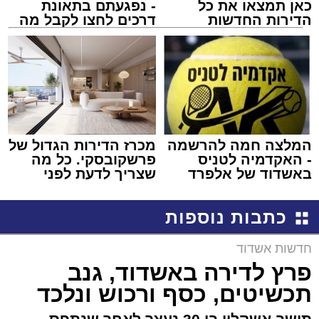
כאן תמצאו את כל
- נפגעתם בתאונת
הדירות החדשות
דרכים לחצו לקבל מה
למכירה באשדוד >>>
שמגיע לכם
המלצה חמה להרשמה
מכרז הדירות הגדול של
- האקדמיה לטניס
פרשקובסקי. כל מה
באשדוד של אלפרד
שצריך לדעת לפני
קריאולנסקי - לילדים
שמגישים הצעה לדירה
באשדוד
כתבות נוספות
חדשות אשדוד
פרץ לדירה באשדוד, גנב
תכשיטים, כסף ורכוש ונלכד