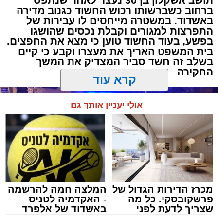
תושב אשקלון בן 30 נעצר לאחר שנתפס
ברחוב כשברשותו רכוש החשוד כגנוב מדירה
באשדוד. במשטרה מייחסים לו עבירות של
התפרצות למגורים וקבלת נכסים שהושגו
בפשע, בעוד החשוד טוען כי מצא את החפצים.
בית המשפט האריך את מעצרו וקבע כי קיים
בשלב זה חשד סביר המצדיק את המשך
החקירה
קרא עוד
אולי יעניין אותך גם
מכרז הדירות הגדול של
המלצה חמה להרשמה
פרשקובסקי. כל מה
- האקדמיה לטניס
שצריך לדעת לפני
באשדוד של אלפרד