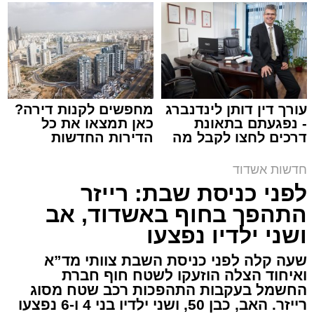
שמגישים הצעה לדירה
קריאולנסקי - לילדים
באשדוד
ארכיון המשטרה
עופר אשטוקר / 21:28 08.08.26
עורך דין דותן לינדנברג
מחפשים לקנות דירה?
- נפגעתם בתאונת
כאן תמצאו את כל
דרכים לחצו לקבל מה
הדירות החדשות
שמגיע לכם
למכירה באשדוד >>>
חדשות אשדוד
תגים:
משטרת אשדוד
,
פריצה לבית באשדוד
לפני כניסת שבת: רייזר
התהפך בחוף באשדוד, אב
תושב אשקלון בן 30 נעצר השבוע באשדוד לאחר
ושני ילדיו נפצעו
שנתפס ברחוב כשברשותו רכוש החשוד כגנוב,
ובהמשך הובא לבית משפט השלום באשקלון,
שעה קלה לפני כניסת השבת צוותי מד”א
ואיחוד הצלה הוזעקו לשטח חוף חברת
שהאריך את מעצרו עד ליום ראשון, 9 באוגוסט,
החשמל בעקבות התהפכות רכב שטח מסוג
לצורך המשך החקירה.
רייזר. האב, כבן 50, ושני ילדיו בני 4 ו-6 נפצעו