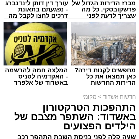
מכרז הדירות הגדול של
עורך דין דותן לינדנברג
פרשקובסקי. כל מה
- נפגעתם בתאונת
שצריך לדעת לפני
דרכים לחצו לקבל מה
שמגישים הצעה לדירה
שמגיע לכם
באשדוד
צילום: דוברות המשטרה
מערכת האתר / 15:35 09.08.26
מחפשים לקנות דירה?
המלצה חמה להרשמה
כאן תמצאו את כל
- האקדמיה לטניס
הדירות החדשות
באשדוד של אלפרד
למכירה באשדוד >>>
קריאולנסקי - לילדים
תגים:
משטרה
,
אשדוד
,
פשיטה
,
קזינו
חדשות אשדוד
>
מקומי
התהפכות הטרקטורון
פעילות יזומה של בלשי תחנת משטרת אשדוד
באשדוד: השתפר מצבם של
חשפה קזינו מחתרתי שפעל באחד המבנים בעיר.
הילדים הפצועים
הפשיטה התבצעה בעקבות מידע מודיעיני שהצביע
על פעילות בלתי חוקית המתקיימת במקום.
שעה קלה לפני כניסת השבת התהפך רכב