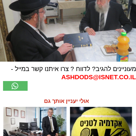
מעוניינים להגיב? לדווח ? צרו איתנו קשר במייל -
ASHDODS@ISNET.CO.IL
אולי יעניין אותך גם