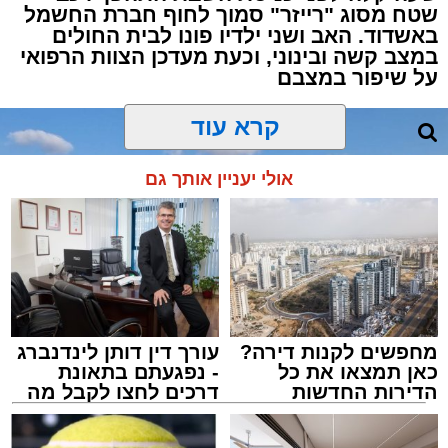
שטח מסוג "רייזר" סמוך לחוף חברת החשמל
באשדוד. האב ושני ילדיו פונו לבית החולים
עם הגעת הכוחות למבנה, דרשו השוטרים את
במצב קשה ובינוני, וכעת מעדכן הצוות הרפואי
פתיחת הדלתות, אך הנוכחים במקום בחרו
על שיפור במצבם
להתעלם וסירבו לאפשר לכוחות להיכנס. לנוכח
קרא עוד
הסירוב, נאלצו הבלשים לפרוץ את הדלת בכוח
כדי לחדור פנימה.
אולי יעניין אותך גם
בחיפוש שערכו השוטרים בתוך המתחם נתפסו
אמצעים רבים ששימשו להפעלת המשחקים, ובהם
28 חבילות קלפים ומזוודות עמוסות ז'יטונים.
במסגרת הפעילות עוכבו לחקירה חמישה
מעורבים: שלושה מהם החשודים בהפעלת ובניהול
מחפשים לקנות דירה?
עורך דין דותן לינדנברג
המקום, ושני משתתפים נוספים שנכחו במקום
כאן תמצאו את כל
- נפגעתם בתאונת
הדירות החדשות
דרכים לחצו לקבל מה
בזמן הפשיטה. כולם הועברו לחקירה בתחנת
למכירה באשדוד >>>
שמגיע לכם
המשטרה, והחקירה נמשכת.