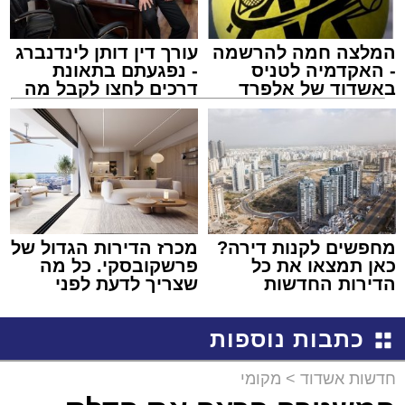
המלצה חמה להרשמה
עורך דין דותן לינדנברג
- האקדמיה לטניס
- נפגעתם בתאונת
באשדוד של אלפרד
דרכים לחצו לקבל מה
קריאולנסקי - לילדים
שמגיע לכם
מחפשים לקנות דירה?
מכרז הדירות הגדול של
כאן תמצאו את כל
פרשקובסקי. כל מה
הדירות החדשות
שצריך לדעת לפני
למכירה באשדוד >>>
שמגישים הצעה לדירה
באשדוד
כתבות נוספות
חדשות אשדוד
>
מקומי