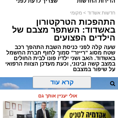
הדירות החדשות
שצריך לדעת לפני
למכירה באשדוד >>>
שמגישים הצעה לדירה
תגים:
משטרה
,
אשדוד
,
פשיטה
,
קזינו
באשדוד
חדשות אשדוד
>
מקומי
התהפכות הטרקטורון
פעילות יזומה של בלשי תחנת משטרת אשדוד
באשדוד: השתפר מצבם של
חשפה קזינו מחתרתי שפעל באחד המבנים בעיר.
הילדים הפצועים
הפשיטה התבצעה בעקבות מידע מודיעיני שהצביע
על פעילות בלתי חוקית המתקיימת במקום.
שעה קלה לפני כניסת השבת התהפך רכב
שטח מסוג "רייזר" סמוך לחוף חברת החשמל
באשדוד. האב ושני ילדיו פונו לבית החולים
עם הגעת הכוחות למבנה, דרשו השוטרים את
במצב קשה ובינוני, וכעת מעדכן הצוות הרפואי
פתיחת הדלתות, אך הנוכחים במקום בחרו
על שיפור במצבם
להתעלם וסירבו לאפשר לכוחות להיכנס. לנוכח
הסירוב, נאלצו הבלשים לפרוץ את הדלת בכוח
קרא עוד
כדי לחדור פנימה.
אולי יעניין אותך גם
בחיפוש שערכו השוטרים בתוך המתחם נתפסו
אמצעים רבים ששימשו להפעלת המשחקים, ובהם
28 חבילות קלפים ומזוודות עמוסות ז'יטונים.