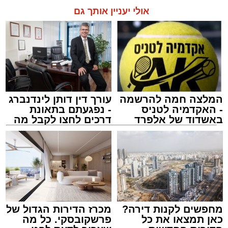
אולי יעניין אותך גם
המלצה חמה להרשמה
עורך דין דותן לינדנברג
- האקדמיה לטניס
- נפגעתם בתאונת
באשדוד של אלפרד
דרכים לחצו לקבל מה
קריאולנסקי - לילדים
שמגיע לכם
צילום: דוברות המשטרה
מערכת האתר / 15:35 09.08.26
מחפשים לקנות דירה?
מכרז הדירות הגדול של
כאן תמצאו את כל
פרשקובסקי. כל מה