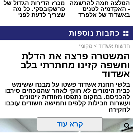
המלצה חמה להרשמה
מכרז הדירות הגדול של
- האקדמיה לטניס
פרשקובסקי. כל מה
באשדוד של אלפרד
שצריך לדעת לפני
קריאולנסקי - לילדים
שמגישים הצעה לדירה
באשדוד
כתבות נוספות
חדשות אשדוד
>
מקומי
המשטרה פרצה את הדלת
וחשפה קזינו מחתרתי בלב
אשדוד
בלשי תחנת אשדוד פשטו על מבנה ששימש
כבית הימורים לא חוקי לאחר שהנוכחים סירבו
להכניסם. במקום נתפסו מזוודות ז'יטונים
ועשרות חבילות קלפים וחמישה חשודים עוכבו
לחקירה
קרא עוד