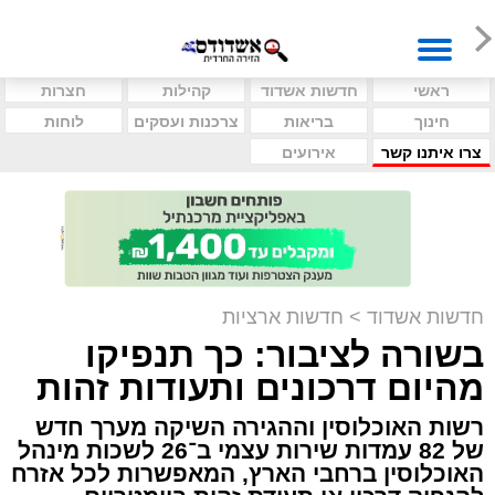
ראשי
חדשות אשדוד
קהילות
חצרות
חינוך
בריאות
צרכנות ועסקים
לוחות
צרו איתנו קשר
אירועים
חדשות אשדוד
>
חדשות ארציות
בשורה לציבור: כך תנפיקו
מהיום דרכונים ותעודות זהות
רשות האוכלוסין וההגירה השיקה מערך חדש
של 82 עמדות שירות עצמי ב־26 לשכות מינהל
האוכלוסין ברחבי הארץ, המאפשרות לכל אזרח