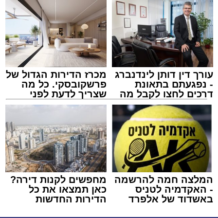
עורך דין דותן לינדנברג
מכרז הדירות הגדול של
- נפגעתם בתאונת
פרשקובסקי. כל מה
דרכים לחצו לקבל מה
שצריך לדעת לפני
שמגיע לכם
שמגישים הצעה לדירה
באשדוד
המלצה חמה להרשמה
מחפשים לקנות דירה?
- האקדמיה לטניס
כאן תמצאו את כל
באשדוד של אלפרד
הדירות החדשות
קריאולנסקי - לילדים
למכירה באשדוד >>>