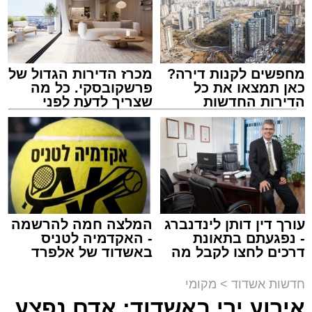
מחפשים לקנות דירה?
מכרז הדירות הגדול של
כאן תמצאו את כל
פרשקובסקי. כל מה
הדירות החדשות
שצריך לדעת לפני
זיץ המרכז למורשת
למכירה באשדוד >>>
שמגישים הצעה לדירה
באשדוד
מנהל האתר / 08:55 09.08.26
עורך דין דותן לינדנברג
המלצה חמה להרשמה
- נפגעתם בתאונת
- האקדמיה לטניס
תגים:
אבי אמסלם
,
המרכז למורשת
,
מהות
,
מני
דרכים לחצו לקבל מה
באשדוד של אלפרד
אזולאי
שמגיע לכם
קריאולנסקי - לילדים
חדשות אשדוד
>
מקומי
לקראת סיום בין הזמנים נערך אמש מופע סיום בין
אירוע ירי באשדוד: אדם נפצע
הזמנים ומלווה מלכה על ידי "המרכז למורשת"