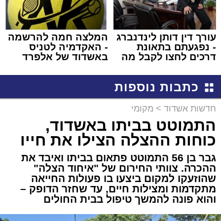
עורך דין דותן לינדנברג
המלצה חמה להרשמה
- נפגעתם בתאונת
- האקדמיה לטניס
דרכים לחצו לקבל מה
באשדוד של אלפרד
שמגיע לכם
קריאולנסקי - לילדים
כתבות נוספות
חדשות אשדוד
>
מקומי
התמוטט בביתו באשדוד,
כוחות ההצלה הצילו את חייו
גבר בן 56 התמוטט פתאום בביתו ואיבד את
ההכרה. צוותי החירום של "איחוד הצלה"
שהוזעקו למקום ביצעו בו פעולות החייאה
מתקדמות ומצילות חיים, עד שחזר הדופק –
והוא פונה להמשך טיפול בבית החולים