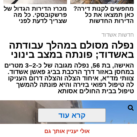
מחפשים לקנות דירה?
מכרז הדירות הגדול של
כאן תמצאו את כל
פרשקובסקי. כל מה
הדירות החדשות
שצריך לדעת לפני
תגים:
איחוד הצלה
,
אשדוד
,
הצלה
למכירה באשדוד >>>
שמגישים הצעה לדירה
באשדוד
חדשות אשדוד
אירוע דרמטי הסתיים בנס רפואי באשדוד, לאחר
נפלה מסולם במהלך עבודתה
שגבר בן 56 התמוטט בביתו שבאחד הרחובות
באשדוד; פונתה במצב בינוני
ברובע י"א בעיר, כתוצאה מאירוע פתאומי שגרם
להפסקת פעילות ליבו.
האישה, בת 56, נפלה מגובה של כ-2–3 מטרים
במחסן באזור דרך הרכבת בביג פאשן אשדוד.
צוותי מד”א, איחוד הצלה והצלה דרום העניקו
למקום הוזעקו מיד צוותי רפואה ומתנדבים של
לה טיפול רפואי בזירה והיא פונתה להמשך
ארגון "איחוד הצלה". החובשים והפרמדיקים
טיפול בבית החולים אסותא
שהגיעו לזירה הבחינו כי הגבר ללא דופק וללא
הכרה, ופתחו מיידית בפעולות החייאה מתקדמות,
הכוללות עיסויי לב ושימוש במפעם (דפיברילטור).
קרא עוד
בזכות התושייה והפעילות המהירה והמקצועית של
אולי יעניין אותך גם