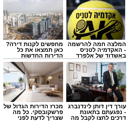
הצוותים בשטח, ליבו של הגבר שב לפעום.
לאחר ייצוב מצבו הראשוני, הוא פונה באמבולנס
לבית חולים להמשך קבלת טיפול רפואי כשמצבו
מוגדר יציב.
המלצה חמה להרשמה
מחפשים לקנות דירה?
מעוניינים להגיב? לדווח ? צרו איתנו קשר במייל -
- האקדמיה לטניס
כאן תמצאו את כל
ASHDODS@ISNET.CO.IL
באשדוד של אלפרד
הדירות החדשות
קריאולנסקי - לילדים
למכירה באשדוד >>>
צילום: דוברות איחוד הצלה
עופר אשטוקר / 15:32 07.08.26
עורך דין דותן לינדנברג
מכרז הדירות הגדול של
- נפגעתם בתאונת
פרשקובסקי. כל מה
דרכים לחצו לקבל מה
שצריך לדעת לפני
תגים:
תאונת עבודה באשדוד
שמגיע לכם
שמגישים הצעה לדירה