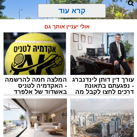
קרא עוד
אולי יעניין אותך גם
עורך דין דותן לינדנברג
המלצה חמה להרשמה
- נפגעתם בתאונת
- האקדמיה לטניס
דרכים לחצו לקבל מה
באשדוד של אלפרד
שמגיע לכם
קריאולנסקי - לילדים
צילום: דוברות איחוד הצלה
מערכת האתר / 15:39 07.08.26