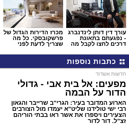
עורך דין דותן לינדנברג
מכרז הדירות הגדול של
- נפגעתם בתאונת
פרשקובסקי. כל מה
דרכים לחצו לקבל מה
שצריך לדעת לפני
שמגיע לכם
שמגישים הצעה לדירה
באשדוד
כתבות נוספות
חדשות אשדוד
מפעים: אל בית אבי - גדולי
הדור על הבמה
הארוע המדובר בעיר: הגרי"ב שרייבר והגאון
רבי ישי טולידנו שליט"א יעמדו מול הצורבים
הצעירים ויספרו את אשר ראו בבתי הוריהם
זצ"ל. דור לדור