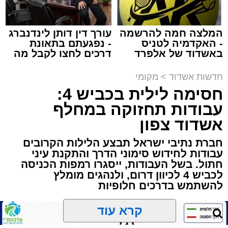
המלצה חמה להרשמה
עורך דין דותן לינדנברג
- האקדמיה לטניס
- נפגעתם בתאונת
תגים:
הגרי"ב שרייבר
,
מעגלים
באשדוד של אלפרד
דרכים לחצו לקבל מה
קריאולנסקי - לילדים
שמגיע לכם
ארוע שטרם היה כמותו: בשבוע הבא ביום ג'
חדשות אשדוד
>
מקומי
יתכנסו המוני בחורי הישיבות שטרם החלו את זמן
חסימה לילית בכביש 4:
'אלול', והם יזכו לשמוע את גדולי הדור, מרן הגרי"ב
עבודות תחזוקה במחלף
שרייבר שליט"א והגאון רבי ישאי טולידנו שליט"א,
אשדוד צפון
שבשעה נדירה של קורת רוח ישתפו את שומעיהם
חברת נתיבי ישראל תבצע הלילות הקרובים
באשר ראו וקיבלו בבתי הוריהם, הגאון רבי פנחס
עבודות לחידוש סימוני הדרך והתקנת עיני
שרייבר זצ"ל והגאון רבי ניסים טולידנו זצ"ל, כאשר
חתול. בשל העבודות, ייסגרו רמפות הכניסה
מטרתם של הדברים שישמעו היא לעורר הלבבות
לכביש 4 לכיוון דרום, ולנהגים מומלץ
ולהחדיר אהבת אמת לתורה.
להשתמש בדרכים חלופיות
הארוע, במסגרת ארועי 'מעגלים', יתקיים בבית
קרא עוד
הכנסת 'חניכי הישיבות' רובע ג', ביום שלישי הקרוב