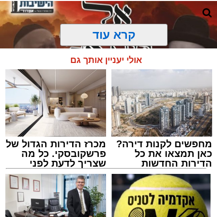
קרא עוד
אולי יעניין אותך גם
מחפשים לקנות דירה?
מכרז הדירות הגדול של
כאן תמצאו את כל
פרשקובסקי. כל מה
הדירות החדשות
שצריך לדעת לפני
למכירה באשדוד >>>
שמגישים הצעה לדירה
מעגלים
באשדוד
מנהל האתר / 20:31 06.08.26