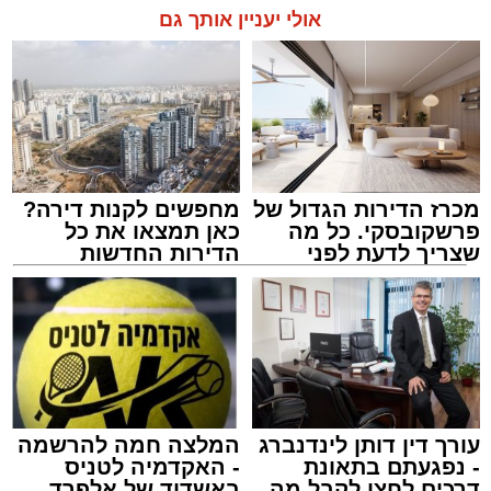
בשעה 21.00
אולי יעניין אותך גם
לאחר הארוע יתקיים רב שיח וכן פלפול תלמודי
בריתחא דאורייתא בעומקא דשמעתתא.
מכרז הדירות הגדול של
מחפשים לקנות דירה?
פרשקובסקי. כל מה
כאן תמצאו את כל
שצריך לדעת לפני
הדירות החדשות
שמגישים הצעה לדירה
למכירה באשדוד >>>
באשדוד
נתיבי ישראל
מערכת האתר / 18:19 06.08.26
עורך דין דותן לינדנברג
המלצה חמה להרשמה
- נפגעתם בתאונת
- האקדמיה לטניס
דרכים לחצו לקבל מה
באשדוד של אלפרד