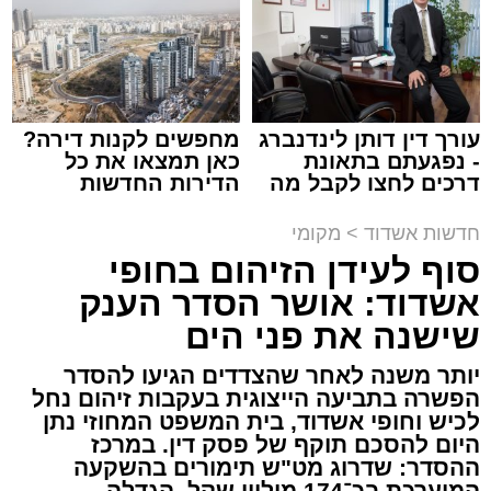
תגים:
מד"א
,
התרמת דם
עורך דין דותן לינדנברג
מחפשים לקנות דירה?
- נפגעתם בתאונת
כאן תמצאו את כל
150 את חניות הרכבים ליד ה'שטיבלעך' קהל
דרכים לחצו לקבל מה
הדירות החדשות
שמגיע לכם
למכירה באשדוד >>>
חסידים באשדוד החליפו בערבו של יום חמישי
חדשות אשדוד
>
מקומי
האחרון שורה של ניידות התרמת דם של בנק הדם
סוף לעידן הזיהום בחופי
במגן דוד אדום שהגיעו לערב התרמה מיוחד
אשדוד: אושר הסדר הענק
שנערך על ידי סניף אשדוד - גן יבנה בהצלה דרום.
שישנה את פני הים
בעמדות ההתרמה שנפתחו על המדרכה קיבלו את
יותר משנה לאחר שהצדדים הגיעו להסדר
פני התורמים והתורמות מתנדבי הצלה דרום
הפשרה בתביעה הייצוגית בעקבות זיהום נחל
מסניף אשדוד - גן יבנה אשר סייעו להם במילוי
לכיש וחופי אשדוד, בית המשפט המחוזי נתן
הטפסים והכווינו אותם אל ניידות ההתרמה שחנו
היום להסכם תוקף של פסק דין. במרכז
ההסדר: שדרוג מט"ש תימורים בהשקעה
לאורך הכביש.
המוערכת בכ־174 מיליון שקל, הגדלה