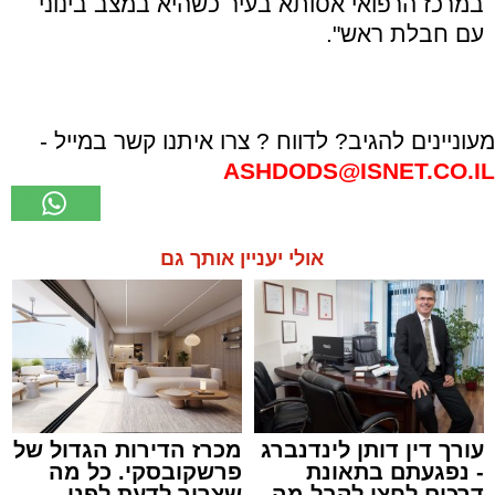
במרכז הרפואי אסותא בעיר כשהיא במצב בינוני
עם חבלת ראש".
מעוניינים להגיב? לדווח ? צרו איתנו קשר במייל -
ASHDODS@ISNET.CO.IL
אולי יעניין אותך גם
עורך דין דותן לינדנברג
מכרז הדירות הגדול של
- נפגעתם בתאונת
פרשקובסקי. כל מה
דרכים לחצו לקבל מה
שצריך לדעת לפני