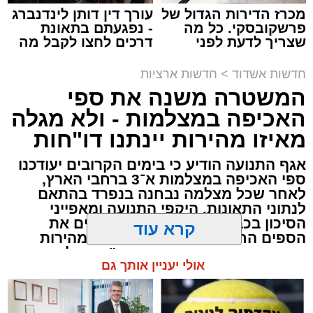
מכרז הדירות הגדול של
עורך דין דותן לינדנברג
יו''ר הצלה דרום הרב מיכאל שוורץ: "התרמת הדם
פרשקובסקי. כל מה
- נפגעתם בתאונת
באשדוד הפכה כבר למסורת חשובה, ובכל פעם
שצריך לדעת לפני
דרכים לחצו לקבל מה
שמגישים הצעה לדירה
שמגיע לכם
מחדש תושבי אשדוד באים בהמוניהם לתרום דם
באשדוד
חדשות אשדוד
>
חדשות ארציות
ולהציל חיים". "הזכות המיוחדת של ההתרמה
המשטרה משנה את ספי
הגדולה הזו שייכת להנהלת סניף אשדוד - גן יבנה
צילום: פרטי
האכיפה במצלמות - ולא מגלה
בהצלה דרום אשר יחד עם המתנדבים היקרים
מאיזו מהירות יינתנו דו"חות
אירגנו את ההתרמה ותיפעלו אותה במשך כל
תביעת הגולשים בעקבות זיהום נחל לכיש וחופי
הערב", מוסיף הרב שוורץ.
אשדוד הגיעה היום (ראשון) לנקודת הסיום
אגף התנועה הודיע כי בימים הקרובים יעודכנו
ספי האכיפה במצלמות א־3 ברחבי הארץ,
המשפטית המשמעותית שלה: בית המשפט
לאחר שכל מצלמה נבחנה בנפרד בהתאם
המחוזי מרכז-לוד אישר את הסדר הפשרה שאליו
לנתוני התאונות, היקפי התנועה ומאפייני
הגיעו הצדדים כבר לפני יותר משנה – והעניק לו
הסיכון בכביש. במשטרה לא חושפים את
תוקף של פסק דין.
הספים החדשים ומזהירים: "סעו במהירות
המותרת – אחרת תתועדו והדו"ח יישלח ישירות
קרא עוד
אליכם"
ההליך החל בעקבות אירועי הזיהום בשנים 2018–
2019. את הבקשה לאישור התביעה הייצוגית
אולי יעניין אותך גם
הגישו טדי מנשה, עדי קלנג ואבי אבן דנן נגד