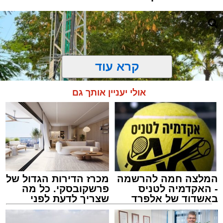
קרא עוד
אולי יעניין אותך גם
המלצה חמה להרשמה
מכרז הדירות הגדול של
- האקדמיה לטניס
פרשקובסקי. כל מה
התרמת דם. מדא
באשדוד של אלפרד
שצריך לדעת לפני
מנהל האתר / 21:31 09.08.26
קריאולנסקי - לילדים
שמגישים הצעה לדירה
באשדוד