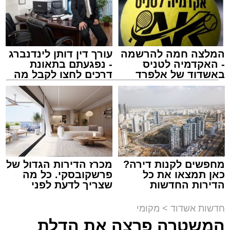
המועצה האזורית באר טוביה, תאגיד המים האזורי
ת.מ.ר ומושב תימורים. עיריית אשדוד, תאגיד
יובלים אשדוד ועיריית קריית מלאכי צורפו בהמשך
כצדדים שלישיים.
המלצה חמה להרשמה
עורך דין דותן לינדנברג
- האקדמיה לטניס
- נפגעתם בתאונת
באשדוד של אלפרד
דרכים לחצו לקבל מה
קריאולנסקי - לילדים
שמגיע לכם
משטרת התנועה
עופר אשטוקר / 20:14 09.08.26
מחפשים לקנות דירה?
מכרז הדירות הגדול של
כאן תמצאו את כל
פרשקובסקי. כל מה
הדירות החדשות
שצריך לדעת לפני
על פי הנטען בתביעה, בשתי תקופות – מדצמבר
למכירה באשדוד >>>
שמגישים הצעה לדירה
באשדוד
2018 ועד ינואר 2019, ושוב מסוף ינואר ועד סמוך
חדשות אשדוד
>
מקומי