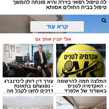
לה טיפול רפואי בזירה והיא פונתה להמשך
ארגון "איחוד הצלה". החובשים והפרמדיקים
טיפול בבית החולים אסותא
שהגיעו לזירה הבחינו כי הגבר ללא דופק וללא
הכרה, ופתחו מיידית בפעולות החייאה מתקדמות,
הכוללות עיסויי לב ושימוש במפעם (דפיברילטור).
קרא עוד
בזכות התושייה והפעילות המהירה והמקצועית של
אולי יעניין אותך גם
הצוותים בשטח, ליבו של הגבר שב לפעום.
לאחר ייצוב מצבו הראשוני, הוא פונה באמבולנס
לבית חולים להמשך קבלת טיפול רפואי כשמצבו
מוגדר יציב.
המלצה חמה להרשמה
עורך דין דותן לינדנברג
מעוניינים להגיב? לדווח ? צרו איתנו קשר במייל -
- האקדמיה לטניס
- נפגעתם בתאונת
ASHDODS@ISNET.CO.IL
באשדוד של אלפרד
דרכים לחצו לקבל מה
קריאולנסקי - לילדים
שמגיע לכם
צילום: דוברות איחוד הצלה