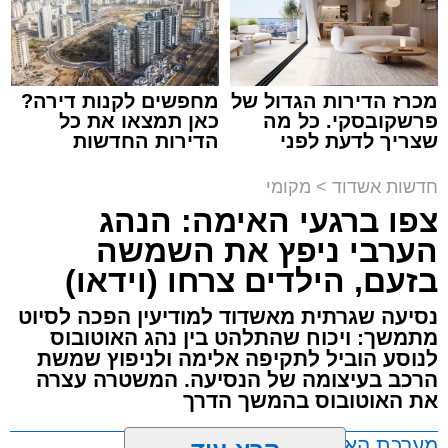
עופר אשטוקר / 15:32 07.08.26
מכרז הדירות הגדול של
מחפשים לקנות דירה?
פרשקובסקי. כל מה
כאן תמצאו את כל
שצריך לדעת לפני
הדירות החדשות
תגים:
תאונת עבודה באשדוד
שמגישים הצעה לדירה
למכירה באשדוד >>>
באשדוד
חדשות אשדוד
>
מקומי
עובדת בת 56 נפצעה היום (שישי) באורח בינוני
צפו ברגעי האימה: הנהג
לאחר שנפלה מסולם במהלך עבודתה במחסן
הערבי ניפץ את השמשה
באזור דרך הרכבת, מתחם ביג פאשן באשדוד.
בזעם, הילדים צרחו (וידאו)
כוחות ההצלה הוזעקו למקום בעקבות דיווח על
נסיעה שגרתית מאשדוד למודיעין הפכה לסיוט
נפילה מגובה במהלך העבודה. עם הגעתם מצאו
מתמשך: ויכוח שהתלהט בין נהג האוטובוס
לנוסע הוביל לתקיפה אלימה ולניפוץ שמשת
את האישה בהכרה מלאה, כשהיא סובלת מחבלות
הרכב בעיצומה של הנסיעה. המשטרה עצרה
במספר אזורים בגופה לאחר שנפלה מגובה של
את האוטובוס בהמשך הדרך
כ-2 עד 3 מטרים.
מערכת האתר / 11:35 07.08.26