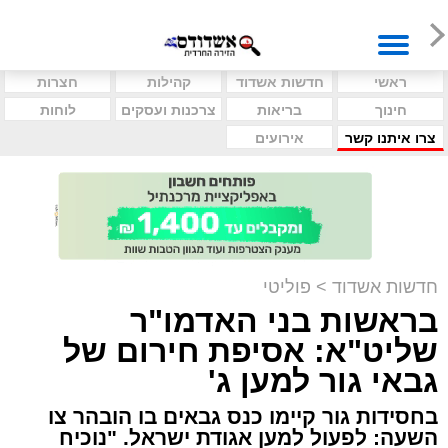
ראשי
חדשות אשדוד
קהילות
חצרות
חינוך
בריאות
צרכנות ועסקים
לוחות
צרו איתנו קשר
אירועים
חדשות אשדוד
>
פוליטי
בראשות בני האדמו"ר
שליט"א: אסיפת חירום של
גבאי גור למען ג'
בחסידות גור קיימו כנס גבאים בו הובהר צו
השעה: לפעול למען אגודת ישראל. "נוכיח