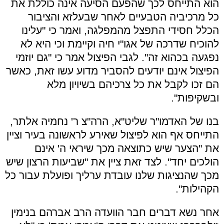
הוא התייחס לכך שהפעם הסיעה אינה כוללת את
כל מרכיביה הטבעיים לאחר שבעלזא והציבור
הכלל חסידי התפצל מהמפלגה, ואמר כי "עלינו
להוכיח שדרכה של אגו"י חיה וקיימת וכי היא לא
נפגעה בכהוא זה". לגבי הפיצול אמר כי "גם יוזמי
הפיצול אינם יודעים להסביר מדוע עשו זאת, כאשר
הם זכו לקבל את כל צרכיהם בשיויון מלא
ובשקיפות".
בנו של האדמו"ר שליט"א, הרה"צ ר' נחמיה אלתר,
התייחס אף הוא לפיצול שאירע לראשונה בעיר וציין
את "הצער שיש כתוצאה מכך שיראי ה' אינם
הולכים יחד". לצד זאת ציין את "שביעות הרצון שיש
מכך שהנציגות שלנו עובדת ערליך ופועלת עבור כל
הקהילות".
אחר נשא דברים חבר הוועדה הרב אברהם בנימין