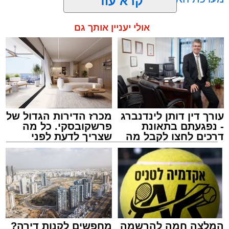
קרא עוד
רפאל אוקנין, כונן הצלה דרום, סיפר: “כשהגעתי
למקום הבחנתי בעובדת כשהיא בהכרה מלאה
אולי יעניין אותך גם
וסובלת מחבלות מרובות בגופה לאחר שנפלה
במהלך עבודתה. יחד עם צוותי מד”א הענקנו לה
טיפול רפואי ראשוני והיא פונתה בניידת טיפול
תגים:
אוטובוס
,
אשדוד
,
ערבי
נמרץ לחדר הטראומה במרכז הרפואי אסותא
באשדוד כשהיא במצב בינוני ויציב.”
עורך דין דותן לינדנברג
מכרז הדירות הגדול של
- נפגעתם בתאונת
פרשקובסקי. כל מה
דרכים לחצו לקבל מה
שצריך לדעת לפני
שמגיע לכם
שמגישים הצעה לדירה
באשדוד
אירוע חמור ומפחיד התרחש בקו 881 בנסיעה
מאשדוד למודיעין, לאחר שוויכוח מילוליות בין הנהג
לאחד הנוסעים הידרדר במהירות לאלימות קשה
שזרעה פאניקה רבה בקרב הנוסעים. הסיפור
המלצה חמה להרשמה
מחפשים לקנות דירה?