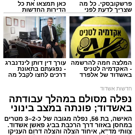
פרשקובסקי. כל מה
כאן תמצאו את כל
שצריך לדעת לפני
הדירות החדשות
שמגישים הצעה לדירה
למכירה באשדוד >>>
באשדוד
צילום: דוברות איחוד הצלה
מערכת האתר / 15:39 07.08.26
המלצה חמה להרשמה
עורך דין דותן לינדנברג
- האקדמיה לטניס
- נפגעתם בתאונת
באשדוד של אלפרד
דרכים לחצו לקבל מה
תגים:
איחוד הצלה
,
אשדוד
,
הצלה
קריאולנסקי - לילדים
שמגיע לכם
חדשות אשדוד
אירוע דרמטי הסתיים בנס רפואי באשדוד, לאחר
נפלה מסולם במהלך עבודתה
שגבר בן 56 התמוטט בביתו שבאחד הרחובות
באשדוד; פונתה במצב בינוני
ברובע י"א בעיר, כתוצאה מאירוע פתאומי שגרם
להפסקת פעילות ליבו.
האישה, בת 56, נפלה מגובה של כ-2–3 מטרים
במחסן באזור דרך הרכבת בביג פאשן אשדוד.
צוותי מד”א, איחוד הצלה והצלה דרום העניקו
למקום הוזעקו מיד צוותי רפואה ומתנדבים של