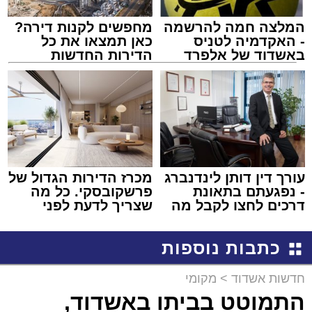
המלצה חמה להרשמה
מחפשים לקנות דירה?
- האקדמיה לטניס
כאן תמצאו את כל
באשדוד של אלפרד
הדירות החדשות
קריאולנסקי - לילדים
למכירה באשדוד >>>
עורך דין דותן לינדנברג
מכרז הדירות הגדול של
- נפגעתם בתאונת
פרשקובסקי. כל מה
דרכים לחצו לקבל מה
שצריך לדעת לפני
שמגיע לכם
שמגישים הצעה לדירה
באשדוד
כתבות נוספות
חדשות אשדוד
>
מקומי
התמוטט בביתו באשדוד,