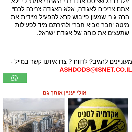
זילברברג שציטט את דברי ה'אמרי אמת' כי "לא
אתם צריכים לאגודה, אלא האגודה צריכה לכם".
הרה"ג ר' שמעון פייבוש קרא להפעיל מיידית את
מיטה 'חבר מביא חבר' ולהירתם מיד לפעילות
שתעצים את כוחה של אגודת ישראל.
מעוניינים להגיב? לדווח ? צרו איתנו קשר במייל -
ASHDODS@ISNET.CO.IL
אולי יעניין אותך גם