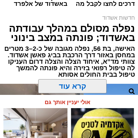
דרכים לחצו לקבל מה
באשדוד של אלפרד
תגים:
איחוד הצלה
,
אשדוד
,
הצלה
שמגיע לכם
קריאולנסקי - לילדים
חדשות אשדוד
אירוע דרמטי הסתיים בנס רפואי באשדוד, לאחר
נפלה מסולם במהלך עבודתה
שגבר בן 56 התמוטט בביתו שבאחד הרחובות
באשדוד; פונתה במצב בינוני
ברובע י"א בעיר, כתוצאה מאירוע פתאומי שגרם
להפסקת פעילות ליבו.
האישה, בת 56, נפלה מגובה של כ-2–3 מטרים
במחסן באזור דרך הרכבת בביג פאשן אשדוד.
צוותי מד”א, איחוד הצלה והצלה דרום העניקו
למקום הוזעקו מיד צוותי רפואה ומתנדבים של
לה טיפול רפואי בזירה והיא פונתה להמשך
ארגון "איחוד הצלה". החובשים והפרמדיקים
טיפול בבית החולים אסותא
שהגיעו לזירה הבחינו כי הגבר ללא דופק וללא
הכרה, ופתחו מיידית בפעולות החייאה מתקדמות,
הכוללות עיסויי לב ושימוש במפעם (דפיברילטור).
קרא עוד
בזכות התושייה והפעילות המהירה והמקצועית של
אולי יעניין אותך גם
הצוותים בשטח, ליבו של הגבר שב לפעום.
לאחר ייצוב מצבו הראשוני, הוא פונה באמבולנס