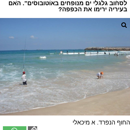
לסחוב גלגלי ים מנופחים באוטובוסים". האם
בעיריה ירימו את הכפפה?
החוף הנפרד. א מיכאלי