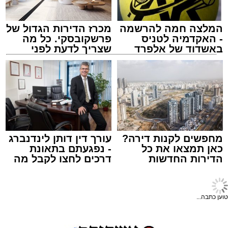
לבית חולים להמשך קבלת טיפול רפואי כשמצבו
מוגדר יציב.
המלצה חמה להרשמה
מכרז הדירות הגדול של
מעוניינים להגיב? לדווח ? צרו איתנו קשר במייל -
- האקדמיה לטניס
פרשקובסקי. כל מה
ASHDODS@ISNET.CO.IL
באשדוד של אלפרד
שצריך לדעת לפני
קריאולנסקי - לילדים
שמגישים הצעה לדירה
באשדוד
צילום: דוברות איחוד הצלה
עופר אשטוקר / 15:32 07.08.26
מחפשים לקנות דירה?
עורך דין דותן לינדנברג
כאן תמצאו את כל
- נפגעתם בתאונת
הדירות החדשות
דרכים לחצו לקבל מה
תגים:
תאונת עבודה באשדוד
למכירה באשדוד >>>
שמגיע לכם
עובדת בת 56 נפצעה היום (שישי) באורח בינוני
טוען כתבה...
לאחר שנפלה מסולם במהלך עבודתה במחסן