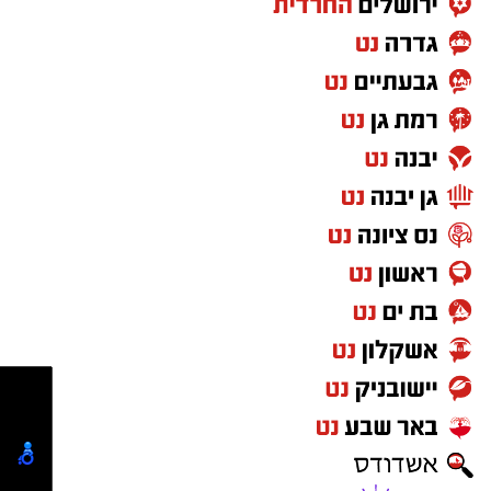
גם צוותי איחוד הצלה העניקו טיפול רפואי בזירה.
החובשים יעקב מזוז, אליעזר בן דוד ויוסי ברנשטיין
מסרו כי האישה נפלה מסולם תוך כדי עבודתה
במחסן, ולאחר טיפול ראשוני פונתה להמשך טיפול
בבית החולים כשמצבה מוגדר בינוני.