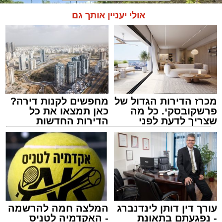
אולי יעניין אותך גם
מכרז הדירות הגדול של
מחפשים לקנות דירה?
פרשקובסקי. כל מה
כאן תמצאו את כל
שצריך לדעת לפני
הדירות החדשות
שמגישים הצעה לדירה
למכירה באשדוד >>>
באשדוד
צילום: דוברות איחוד הצלה
מערכת האתר / 15:39 07.08.26
עורך דין דותן לינדנברג
המלצה חמה להרשמה
- נפגעתם בתאונת
- האקדמיה לטניס