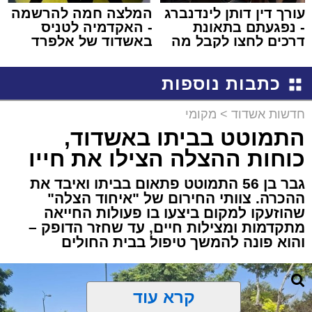
עורך דין דותן לינדנברג
המלצה חמה להרשמה
- נפגעתם בתאונת
- האקדמיה לטניס
דרכים לחצו לקבל מה
באשדוד של אלפרד
שמגיע לכם
קריאולנסקי - לילדים
כתבות נוספות
חדשות אשדוד
>
מקומי
התמוטט בביתו באשדוד,
כוחות ההצלה הצילו את חייו
גבר בן 56 התמוטט פתאום בביתו ואיבד את
ההכרה. צוותי החירום של "איחוד הצלה"
שהוזעקו למקום ביצעו בו פעולות החייאה
מתקדמות ומצילות חיים, עד שחזר הדופק –
והוא פונה להמשך טיפול בבית החולים
קרא עוד