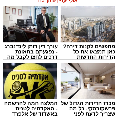
אולי יעניין אותך גם
מחפשים לקנות דירה?
עורך דין דותן לינדנברג
כאן תמצאו את כל
- נפגעתם בתאונת
הדירות החדשות
דרכים לחצו לקבל מה
למכירה באשדוד >>>
שמגיע לכם
צילום: דוברות איחוד הצלה
מערכת האתר / 15:39 07.08.26
מכרז הדירות הגדול של
המלצה חמה להרשמה
פרשקובסקי. כל מה
- האקדמיה לטניס
שצריך לדעת לפני
באשדוד של אלפרד
תגים:
איחוד הצלה
,
אשדוד
,
הצלה