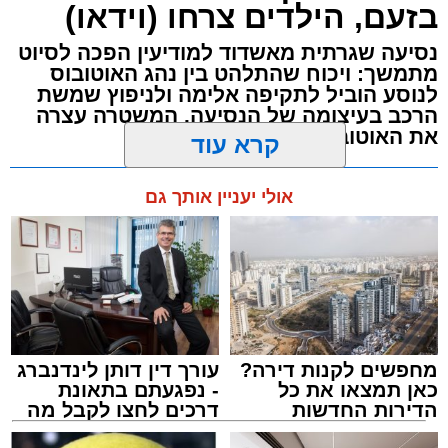
בזעם, הילדים צרחו (וידאו)
כוחות ההצלה הוזעקו למקום בעקבות דיווח על
נסיעה שגרתית מאשדוד למודיעין הפכה לסיוט
נפילה מגובה במהלך העבודה. עם הגעתם מצאו
מתמשך: ויכוח שהתלהט בין נהג האוטובוס
לנוסע הוביל לתקיפה אלימה ולניפוץ שמשת
את האישה בהכרה מלאה, כשהיא סובלת מחבלות
הרכב בעיצומה של הנסיעה. המשטרה עצרה
במספר אזורים בגופה לאחר שנפלה מגובה של
את האוטובוס בהמשך הדרך
כ-2 עד 3 מטרים.
מערכת האתר / 11:35 07.08.26
קרא עוד
רפאל אוקנין, כונן הצלה דרום, סיפר: “כשהגעתי
למקום הבחנתי בעובדת כשהיא בהכרה מלאה
אולי יעניין אותך גם
וסובלת מחבלות מרובות בגופה לאחר שנפלה
במהלך עבודתה. יחד עם צוותי מד”א הענקנו לה
טיפול רפואי ראשוני והיא פונתה בניידת טיפול
תגים:
אוטובוס
,
אשדוד
,
ערבי
נמרץ לחדר הטראומה במרכז הרפואי אסותא
באשדוד כשהיא במצב בינוני ויציב.”
מחפשים לקנות דירה?
עורך דין דותן לינדנברג
כאן תמצאו את כל
- נפגעתם בתאונת