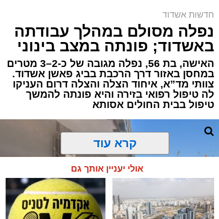
שמגישים הצעה לדירה
קריאולנסקי - לילדים
באשדוד
חדשות אשדוד
אירוע דרמטי הסתיים בנס רפואי באשדוד, לאחר
נפלה מסולם במהלך עבודתה
שגבר בן 56 התמוטט בביתו שבאחד הרחובות
באשדוד; פונתה במצב בינוני
ברובע י"א בעיר, כתוצאה מאירוע פתאומי שגרם
להפסקת פעילות ליבו.
האישה, בת 56, נפלה מגובה של כ-2–3 מטרים
במחסן באזור דרך הרכבת בביג פאשן אשדוד.
צוותי מד”א, איחוד הצלה והצלה דרום העניקו
למקום הוזעקו מיד צוותי רפואה ומתנדבים של
לה טיפול רפואי בזירה והיא פונתה להמשך
ארגון "איחוד הצלה". החובשים והפרמדיקים
טיפול בבית החולים אסותא
שהגיעו לזירה הבחינו כי הגבר ללא דופק וללא
הכרה, ופתחו מיידית בפעולות החייאה מתקדמות,
הכוללות עיסויי לב ושימוש במפעם (דפיברילטור).
קרא עוד
בזכות התושייה והפעילות המהירה והמקצועית של
אולי יעניין אותך גם
הצוותים בשטח, ליבו של הגבר שב לפעום.
לאחר ייצוב מצבו הראשוני, הוא פונה באמבולנס
לבית חולים להמשך קבלת טיפול רפואי כשמצבו