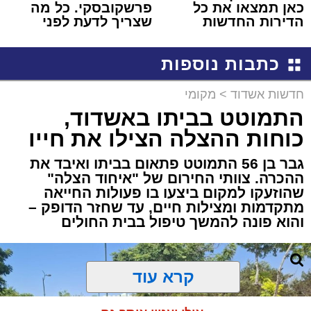
כאן תמצאו את כל
פרשקובסקי. כל מה
הדירות החדשות
שצריך לדעת לפני
למכירה באשדוד >>>
שמגישים הצעה לדירה
באשדוד
כתבות נוספות
חדשות אשדוד
>
מקומי
התמוטט בביתו באשדוד,
כוחות ההצלה הצילו את חייו
גבר בן 56 התמוטט פתאום בביתו ואיבד את
ההכרה. צוותי החירום של "איחוד הצלה"
שהוזעקו למקום ביצעו בו פעולות החייאה
מתקדמות ומצילות חיים, עד שחזר הדופק –
והוא פונה להמשך טיפול בבית החולים
קרא עוד