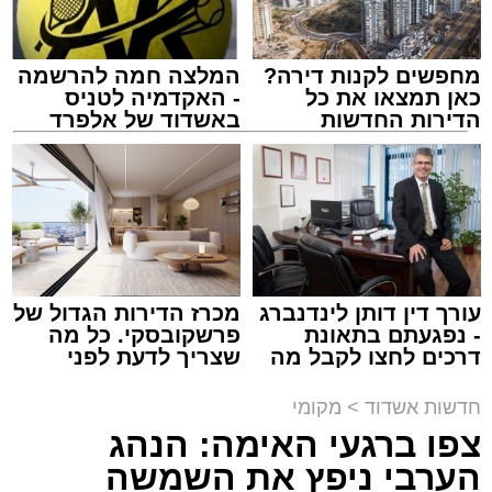
מוגדר יציב.
מחפשים לקנות דירה?
המלצה חמה להרשמה
מעוניינים להגיב? לדווח ? צרו איתנו קשר במייל -
כאן תמצאו את כל
- האקדמיה לטניס
ASHDODS@ISNET.CO.IL
הדירות החדשות
באשדוד של אלפרד
למכירה באשדוד >>>
קריאולנסקי - לילדים
צילום: דוברות איחוד הצלה
עופר אשטוקר / 15:32 07.08.26
עורך דין דותן לינדנברג
מכרז הדירות הגדול של
- נפגעתם בתאונת
פרשקובסקי. כל מה
דרכים לחצו לקבל מה
שצריך לדעת לפני
תגים:
תאונת עבודה באשדוד
שמגיע לכם
שמגישים הצעה לדירה
באשדוד
חדשות אשדוד
>
מקומי
עובדת בת 56 נפצעה היום (שישי) באורח בינוני
צפו ברגעי האימה: הנהג
לאחר שנפלה מסולם במהלך עבודתה במחסן
הערבי ניפץ את השמשה
באזור דרך הרכבת, מתחם ביג פאשן באשדוד.