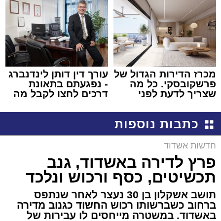
מכרז הדירות הגדול של
עורך דין דותן לינדנברג
פרשקובסקי. כל מה
- נפגעתם בתאונת
שצריך לדעת לפני
דרכים לחצו לקבל מה
שמגישים הצעה לדירה
שמגיע לכם
באשדוד
כתבות נוספות
חדשות אשדוד
פרץ לדירה באשדוד, גנב
תכשיטים, כסף ורכוש ונלכד
תושב אשקלון בן 30 נעצר לאחר שנתפס
ברחוב כשברשותו רכוש החשוד כגנוב מדירה
באשדוד. במשטרה מייחסים לו עבירות של