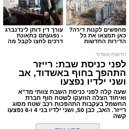
ארכיון המשטרה
עופר אשטוקר / 21:28 08.08.26
מחפשים לקנות דירה?
עורך דין דותן לינדנברג
כאן תמצאו את כל
- נפגעתם בתאונת
הדירות החדשות
דרכים לחצו לקבל מה
למכירה באשדוד >>>
שמגיע לכם
חדשות אשדוד
תגים:
משטרת אשדוד
,
פריצה לבית באשדוד
לפני כניסת שבת: רייזר
התהפך בחוף באשדוד, אב
תושב אשקלון בן 30 נעצר השבוע באשדוד לאחר
ושני ילדיו נפצעו
שנתפס ברחוב כשברשותו רכוש החשוד כגנוב,
ובהמשך הובא לבית משפט השלום באשקלון,
שעה קלה לפני כניסת השבת צוותי מד”א
ואיחוד הצלה הוזעקו לשטח חוף חברת
שהאריך את מעצרו עד ליום ראשון, 9 באוגוסט,
החשמל בעקבות התהפכות רכב שטח מסוג
לצורך המשך החקירה.
רייזר. האב, כבן 50, ושני ילדיו בני 4 ו-6 נפצעו
קשה
על פי החשד, החשוד התפרץ לדירת מגורים
באשדוד וגנב ממנה רכוש. עם מעצרו נמצאו