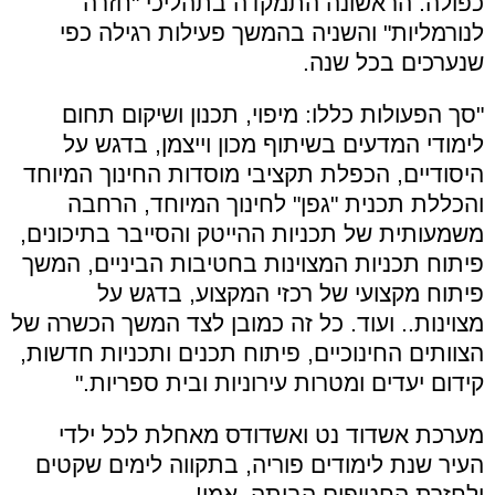
כפולה. הראשונה התמקדה בתהליכי "חזרה
לנורמליות" והשניה בהמשך פעילות רגילה כפי
שנערכים בכל שנה.
"סך הפעולות כללו: מיפוי, תכנון ושיקום תחום
לימודי המדעים בשיתוף מכון וייצמן, בדגש על
היסודיים, הכפלת תקציבי מוסדות החינוך המיוחד
והכללת תכנית "גפן" לחינוך המיוחד, הרחבה
משמעותית של תכניות ההייטק והסייבר בתיכונים,
פיתוח תכניות המצוינות בחטיבות הביניים, המשך
פיתוח מקצועי של רכזי המקצוע, בדגש על
מצוינות.. ועוד. כל זה כמובן לצד המשך הכשרה של
הצוותים החינוכיים, פיתוח תכנים ותכניות חדשות,
קידום יעדים ומטרות עירוניות ובית ספריות."
מערכת אשדוד נט ואשדודס מאחלת לכל ילדי
העיר שנת לימודים פוריה, בתקווה לימים שקטים
ולחזרת החטופים הביתה, אמן!