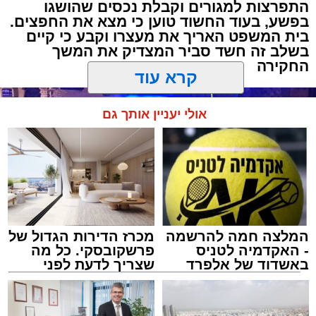
התפרצות למגורים וקבלת נכסים שהושגו
בפשע, בעוד החשוד טוען כי מצא את החפצים.
בית המשפט האריך את מעצרו וקבע כי קיים
בשלב זה חשד סביר המצדיק את המשך
החקירה
קרא עוד
אולי יעניין אותך גם
המלצה חמה להרשמה
מכרז הדירות הגדול של
- האקדמיה לטניס
פרשקובסקי. כל מה
באשדוד של אלפרד
שצריך לדעת לפני
קריאולנסקי - לילדים
שמגישים הצעה לדירה
באשדוד