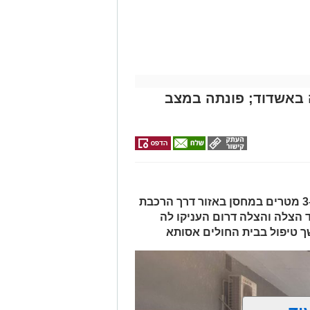
עית של הצוותים בשטח, ליבו של הגבר
בולנס לבית חולים להמשך קבלת טיפול
מייל -
ASHDODS@ISNET.CO.IL
באשדוד; פונתה במצב
האישה, בת 56, נפלה מגובה של כ-2–3 מטרים במחסן באזור דרך הרכבת
ד הצלה והצלה דרום העניקו לה
ך טיפול בבית החולים אסותא