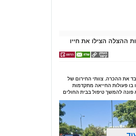
דרכים לחצו
אלפרד
לפני שמגישים
למכירה באשדוד
לקבל מה שמגיע
>>>
הצעה לדירה
קריאולנסקי -
לכם
לילדים
באשדוד
ת ההצלה הצילו את חייו
 ואיבד את ההכרה. צוותי החירום של
 בו פעולות החייאה מתקדמות
א פונה להמשך טיפול בבית החולים
וד