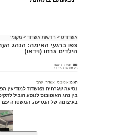
דרכים לחצו
רפאל אוקנין, כונן הצלה דרום, סיפר: “כ
לקבל מה שמגיע
בהכרה מלאה וסובלת מחבלות מרובות בג
לכם
עם צוותי מד”א הענקנו לה טיפול רפואי ראש
לחדר הטראומה במרכז הרפואי אסותא באשדו
אשדודס
>
חדשות אשדוד
>
מקומי
גם צוותי איחוד הצלה העניקו טיפול רפואי 
צפו ברגעי האימה: הנהג הער
דוד ויוסי ברנשטיין מסרו כי האישה נפלה 
הילדים צרחו (וידאו)
טיפול ראשוני פונתה להמשך טיפול בבית ה
מעוניינים להגיב? לדווח ? צרו איתנו קשר ב
מערכת האתר
07.08.26 / 11:35
תגים:
אוטובוס
,
אשדוד
,
ערבי
נסיעה שגרתית מאשדוד למודיעין הפ
בין נהג האוטובוס לנוסע הוביל לתק
בעיצומה של הנסיעה. המשטרה עצרה