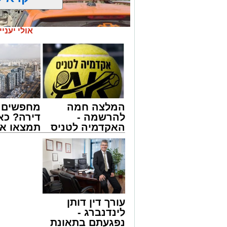
אולי יעניי
המלצה חמה
מחפשים ל
להרשמה -
דירה? כא
האקדמיה לטניס
תמצאו את
באשדוד של
הדירות ה
צילום: דוברות איחוד הצלה
אלפרד
למכירה ב
קריאולנסקי -
>>>
שבאחד הרחובות ברובע י"א בעיר, כתוצא
לילדים
ליבו.
למקום הוזעקו מיד צוותי רפואה ומתנדבים 
עורך דין דותן
והפרמדיקים שהגיעו לזירה הבחינו כי הגבר
לינדנברג -
בפעולות החייאה מתקדמות, הכוללות עיסוי
נפגעתם בתאונת