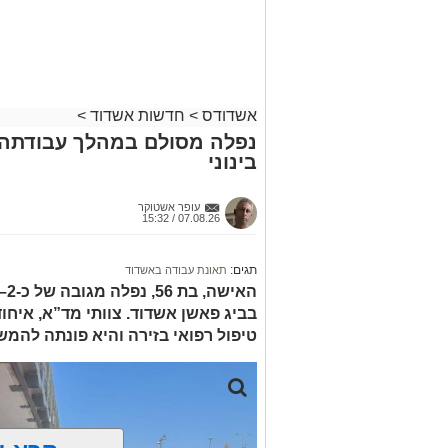
דרכים לחצו
בזכות התושייה והפעילות המהירה והמקצו
לקבל מה שמגיע
שב לפעום.
לכם
לאחר ייצוב מצבו הראשוני, הוא פונה באמ
רפואי כשמצבו מוגדר יציב.
מעוניינים להגיב? לדווח ? צרו איתנו קשר ב
אשדודס
>
חדשות אשדוד
>
נפלה מסולם במהלך עבודתה 
בינוני
עופר אשטוקר
07.08.26 / 15:32
תגים:
תאונת עבודה באשדוד
בביג פאשן אשדוד. צוותי מד”א, איחו
טיפול רפואי בזירה והיא פונתה להמש