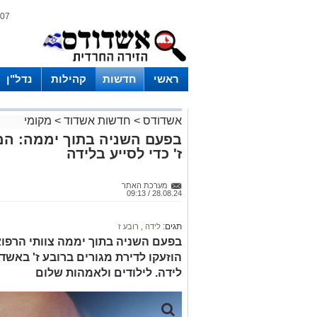
07 אוגוסט 2026 / 21:05
ראשי
חדשות
קהילות
נדל"ן
אשדודס
>
חדשות אשדוד
>
מקומי
בפעם השניה בתוך יממה: המ
ז' כדי לסייע בלידה
מערכת האתר
28.08.24 / 09:13
תגים:
לידה
,
רובע ז
בפעם השניה בתוך יממה צוותי הרפו
הוזעקו לדירת מגורים ברובע ז' באשד
לידה. לילודים ולאמהות שלום