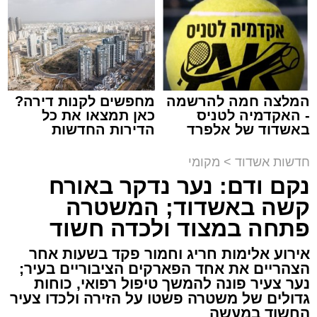
באשדוד
צילום: מני בן ארוש
מערכת האתר / 10:44 06.08.26
המלצה חמה להרשמה
מחפשים לקנות דירה?
- האקדמיה לטניס
כאן תמצאו את כל
באשדוד של אלפרד
הדירות החדשות
קריאולנסקי - לילדים
למכירה באשדוד >>>
תגים:
זיהום
,
אשדוד
,
נמל אשדוד
,
רפורמה
,
אוויר
חדשות אשדוד
>
מקומי
נקם ודם: נער נדקר באורח
מאחורי חומות הבטון והמנופים של השער הימי
קשה באשדוד; המשטרה
המרכזי בישראל מתנהלת פעילות ענפה.
פתחה במצוד ולכדה חשוד
דוח האחריות התאגידית (ESG) לשנת 2025
אירוע אלימות חריג וחמור פקד בשעות אחר
שמפרסמת חברת נמל אשדוד חושף את התנהלות
הצהריים את אחד הפארקים הציבוריים בעיר;
החברה במהלך שנה מאתגרת, שהתאפיינה
נער צעיר פונה להמשך טיפול רפואי, כוחות
גדולים של משטרה פשטו על הזירה ולכדו צעיר
במעבר הדרגתי ממציאות חירום מתמשכת
החשוד במעשה