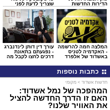
הדירות החדשות
שצריך לדעת לפני
למכירה באשדוד >>>
שמגישים הצעה לדירה
באשדוד
המלצה חמה להרשמה
עורך דין דותן לינדנברג
- האקדמיה לטניס
- נפגעתם בתאונת
באשדוד של אלפרד
דרכים לחצו לקבל מה
קריאולנסקי - לילדים
שמגיע לכם
כתבות נוספות
חדשות אשדוד
>
מקומי
המהפכה של נמל אשדוד:
האם זו הדרך החדשה להציל
את האוויר שלנו?