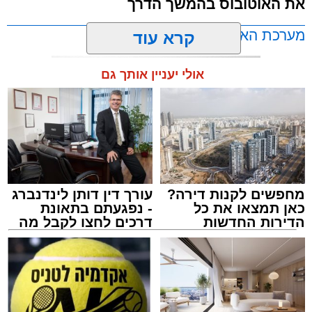
את האוטובוס בהמשך הדרך
כ-2 עד 3 מטרים.
מערכת האתר / 11:35 07.08.26
קרא עוד
רפאל אוקנין, כונן הצלה דרום, סיפר: “כשהגעתי
למקום הבחנתי בעובדת כשהיא בהכרה מלאה
אולי יעניין אותך גם
וסובלת מחבלות מרובות בגופה לאחר שנפלה
במהלך עבודתה. יחד עם צוותי מד”א הענקנו לה
טיפול רפואי ראשוני והיא פונתה בניידת טיפול
נמרץ לחדר הטראומה במרכז הרפואי אסותא
תגים:
אוטובוס
,
אשדוד
,
ערבי
באשדוד כשהיא במצב בינוני ויציב.”
מחפשים לקנות דירה?
עורך דין דותן לינדנברג
כאן תמצאו את כל
- נפגעתם בתאונת
הדירות החדשות
דרכים לחצו לקבל מה
למכירה באשדוד >>>
שמגיע לכם
אירוע חמור ומפחיד התרחש בקו 881 בנסיעה
מאשדוד למודיעין, לאחר שוויכוח מילוליות בין הנהג