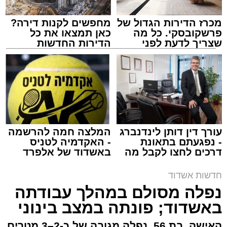
מכרז הדירות הגדול של
מחפשים לקנות דירה?
פרשקובסקי. כל מה
כאן תמצאו את כל
שצריך לדעת לפני
הדירות החדשות
שמגישים הצעה לדירה
למכירה באשדוד >>>
באשדוד
צילום: דוברות איחוד הצלה
מערכת האתר / 15:39 07.08.26
עורך דין דותן לינדנברג
המלצה חמה להרשמה
- נפגעתם בתאונת
- האקדמיה לטניס
דרכים לחצו לקבל מה
באשדוד של אלפרד
תגים:
איחוד הצלה
,
אשדוד
,
הצלה
שמגיע לכם
קריאולנסקי - לילדים
חדשות אשדוד
אירוע דרמטי הסתיים בנס רפואי באשדוד, לאחר
נפלה מסולם במהלך עבודתה
שגבר בן 56 התמוטט בביתו שבאחד הרחובות
באשדוד; פונתה במצב בינוני
ברובע י"א בעיר, כתוצאה מאירוע פתאומי שגרם
להפסקת פעילות ליבו.
האישה, בת 56, נפלה מגובה של כ-2–3 מטרים