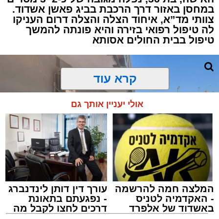
במחסן באזור דרך הרכבת בביג פאשן אשדוד.
צוותי מד”א, איחוד הצלה והצלה דרום העניקו
למקום הוזעקו מיד צוותי רפואה ומתנדבים של
לה טיפול רפואי בזירה והיא פונתה להמשך
ארגון "איחוד הצלה". החובשים והפרמדיקים
טיפול בבית החולים אסותא
שהגיעו לזירה הבחינו כי הגבר ללא דופק וללא
הכרה, ופתחו מיידית בפעולות החייאה מתקדמות,
הכוללות עיסויי לב ושימוש במפעם (דפיברילטור).
קרא עוד
בזכות התושייה והפעילות המהירה והמקצועית של
אולי יעניין אותך גם
הצוותים בשטח, ליבו של הגבר שב לפעום.
לאחר ייצוב מצבו הראשוני, הוא פונה באמבולנס
לבית חולים להמשך קבלת טיפול רפואי כשמצבו
מוגדר יציב.
המלצה חמה להרשמה
עורך דין דותן לינדנברג
מעוניינים להגיב? לדווח ? צרו איתנו קשר במייל -
- האקדמיה לטניס
- נפגעתם בתאונת
ASHDODS@ISNET.CO.IL
באשדוד של אלפרד
דרכים לחצו לקבל מה
קריאולנסקי - לילדים
שמגיע לכם