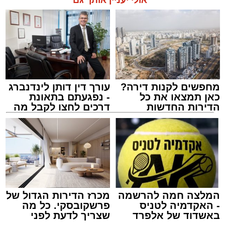
אולי יעניין אותך גם
תגים:
אשדוד
,
ידידים
מעוניינים להגיב? לדווח ? צרו איתנו קשר במייל -
ASHDODS@ISNET.CO.IL
מחפשים לקנות דירה?
עורך דין דותן לינדנברג
כאן תמצאו את כל
- נפגעתם בתאונת
הדירות החדשות
דרכים לחצו לקבל מה
למכירה באשדוד >>>
שמגיע לכם
אמש (חמישי) בסביבות השעה 21:49, התקבלה
קריאת חירום במוקד ארגון "ידידים" אודות תינוק
שננעל בשגגה ברכב לעיני אמו הדואגת, ברחוב
כ"ט בנובמבר באשקלון.
מישאל שי לוי, מוקדן ידידים שקיבל את השיחה,
המלצה חמה להרשמה
מכרז הדירות הגדול של
- האקדמיה לטניס
פרשקובסקי. כל מה
הזניק מיד כוחות לסיוע. דניאל ברכה, מתנדב
באשדוד של אלפרד
שצריך לדעת לפני
יחידת האופנועים, יחד עם מאיר אבוקרט, מתנדב