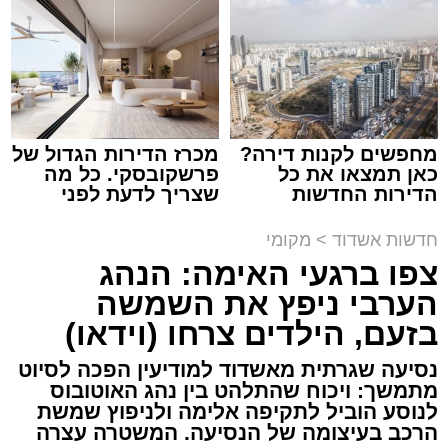
צילום: דוברות איחוד הצלה
עופר אשטוקר / 15:32 07.08.26
מחפשים לקנות דירה?
מכרז הדירות הגדול של
כאן תמצאו את כל
פרשקובסקי. כל מה
הדירות החדשות
שצריך לדעת לפני
תגים:
תאונת עבודה באשדוד
למכירה באשדוד >>>
שמגישים הצעה לדירה
באשדוד
חדשות אשדוד
>
מקומי
עובדת בת 56 נפצעה היום (שישי) באורח בינוני
צפו ברגעי האימה: הנהג
לאחר שנפלה מסולם במהלך עבודתה במחסן
הערבי ניפץ את השמשה
באזור דרך הרכבת, מתחם ביג פאשן באשדוד.
בזעם, הילדים צרחו (וידאו)
כוחות ההצלה הוזעקו למקום בעקבות דיווח על
נסיעה שגרתית מאשדוד למודיעין הפכה לסיוט
נפילה מגובה במהלך העבודה. עם הגעתם מצאו
מתמשך: ויכוח שהתלהט בין נהג האוטובוס
לנוסע הוביל לתקיפה אלימה ולניפוץ שמשת
את האישה בהכרה מלאה, כשהיא סובלת מחבלות
הרכב בעיצומה של הנסיעה. המשטרה עצרה
במספר אזורים בגופה לאחר שנפלה מגובה של