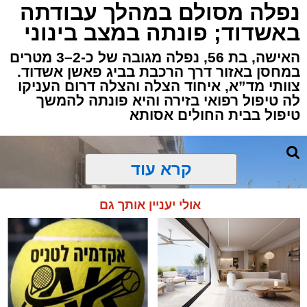
אירוע דרמטי הסתיים בנס רפואי באשדוד, לאחר
נפלה מסולם במהלך עבודתה
שגבר בן 56 התמוטט בביתו שבאחד הרחובות
באשדוד; פונתה במצב בינוני
ברובע י"א בעיר, כתוצאה מאירוע פתאומי שגרם
להפסקת פעילות ליבו.
האישה, בת 56, נפלה מגובה של כ-2–3 מטרים
במחסן באזור דרך הרכבת בביג פאשן אשדוד.
צוותי מד”א, איחוד הצלה והצלה דרום העניקו
למקום הוזעקו מיד צוותי רפואה ומתנדבים של
לה טיפול רפואי בזירה והיא פונתה להמשך
ארגון "איחוד הצלה". החובשים והפרמדיקים
טיפול בבית החולים אסותא
שהגיעו לזירה הבחינו כי הגבר ללא דופק וללא
הכרה, ופתחו מיידית בפעולות החייאה מתקדמות,
הכוללות עיסויי לב ושימוש במפעם (דפיברילטור).
קרא עוד
בזכות התושייה והפעילות המהירה והמקצועית של
אולי יעניין אותך גם
הצוותים בשטח, ליבו של הגבר שב לפעום.
לאחר ייצוב מצבו הראשוני, הוא פונה באמבולנס
לבית חולים להמשך קבלת טיפול רפואי כשמצבו
מוגדר יציב.