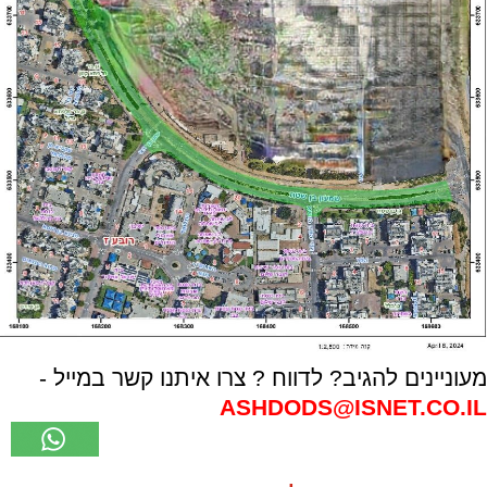
מעוניינים להגיב? לדווח ? צרו איתנו קשר במייל -
ASHDODS@ISNET.CO.IL