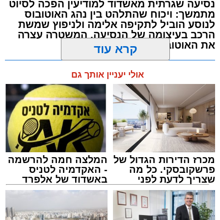
נסיעה שגרתית מאשדוד למודיעין הפכה לסיוט
נפילה מגובה במהלך העבודה. עם הגעתם מצאו
מתמשך: ויכוח שהתלהט בין נהג האוטובוס
לנוסע הוביל לתקיפה אלימה ולניפוץ שמשת
את האישה בהכרה מלאה, כשהיא סובלת מחבלות
הרכב בעיצומה של הנסיעה. המשטרה עצרה
במספר אזורים בגופה לאחר שנפלה מגובה של
את האוטובוס בהמשך הדרך
כ-2 עד 3 מטרים.
מערכת האתר / 11:35 07.08.26
קרא עוד
רפאל אוקנין, כונן הצלה דרום, סיפר: “כשהגעתי
למקום הבחנתי בעובדת כשהיא בהכרה מלאה
אולי יעניין אותך גם
וסובלת מחבלות מרובות בגופה לאחר שנפלה
במהלך עבודתה. יחד עם צוותי מד”א הענקנו לה
טיפול רפואי ראשוני והיא פונתה בניידת טיפול
נמרץ לחדר הטראומה במרכז הרפואי אסותא
תגים:
אוטובוס
,
אשדוד
,
ערבי
באשדוד כשהיא במצב בינוני ויציב.”
מכרז הדירות הגדול של
המלצה חמה להרשמה
פרשקובסקי. כל מה
- האקדמיה לטניס
שצריך לדעת לפני
באשדוד של אלפרד
שמגישים הצעה לדירה
קריאולנסקי - לילדים
באשדוד