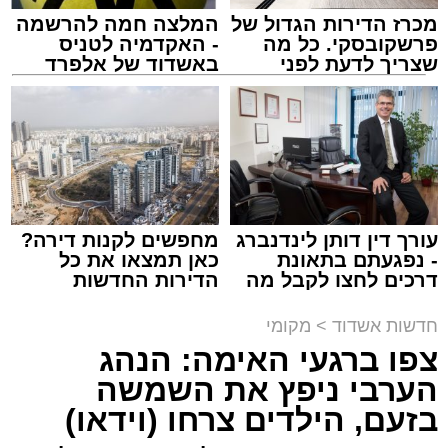
מכרז הדירות הגדול של
המלצה חמה להרשמה
מעוניינים להגיב? לדווח ? צרו איתנו קשר במייל -
פרשקובסקי. כל מה
- האקדמיה לטניס
ASHDODS@ISNET.CO.IL
שצריך לדעת לפני
באשדוד של אלפרד
שמגישים הצעה לדירה
קריאולנסקי - לילדים
באשדוד
צילום: דוברות איחוד הצלה
עופר אשטוקר / 15:32 07.08.26
עורך דין דותן לינדנברג
מחפשים לקנות דירה?
- נפגעתם בתאונת
כאן תמצאו את כל
דרכים לחצו לקבל מה
הדירות החדשות
תגים:
תאונת עבודה באשדוד
שמגיע לכם
למכירה באשדוד >>>
חדשות אשדוד
>
מקומי
עובדת בת 56 נפצעה היום (שישי) באורח בינוני
צפו ברגעי האימה: הנהג
לאחר שנפלה מסולם במהלך עבודתה במחסן
הערבי ניפץ את השמשה
באזור דרך הרכבת, מתחם ביג פאשן באשדוד.
בזעם, הילדים צרחו (וידאו)
כוחות ההצלה הוזעקו למקום בעקבות דיווח על