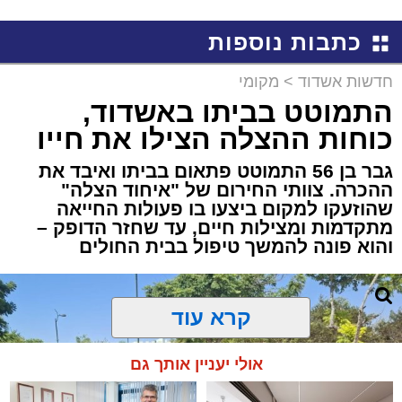
למכירה באשדוד >>>
שמגישים הצעה לדירה
באשדוד
כתבות נוספות
חדשות אשדוד
>
מקומי
התמוטט בביתו באשדוד,
כוחות ההצלה הצילו את חייו
גבר בן 56 התמוטט פתאום בביתו ואיבד את
ההכרה. צוותי החירום של "איחוד הצלה"
שהוזעקו למקום ביצעו בו פעולות החייאה
מתקדמות ומצילות חיים, עד שחזר הדופק –
והוא פונה להמשך טיפול בבית החולים
קרא עוד
אולי יעניין אותך גם