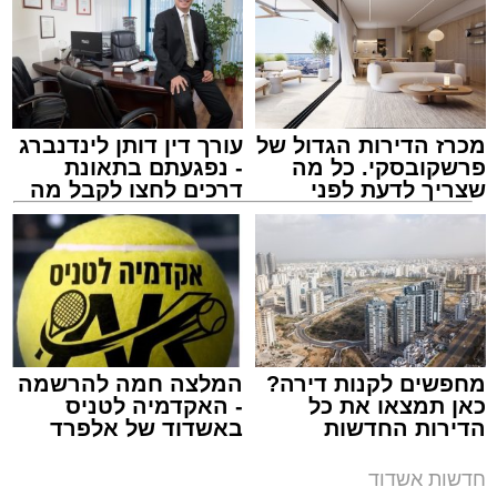
מכרז הדירות הגדול של
עורך דין דותן לינדנברג
פרשקובסקי. כל מה
- נפגעתם בתאונת
שצריך לדעת לפני
דרכים לחצו לקבל מה
שמגישים הצעה לדירה
שמגיע לכם
באשדוד
צילום: דוברות איחוד הצלה
מערכת האתר / 15:39 07.08.26
מחפשים לקנות דירה?
המלצה חמה להרשמה
כאן תמצאו את כל
- האקדמיה לטניס
הדירות החדשות
באשדוד של אלפרד
תגים:
איחוד הצלה
,
אשדוד
,
הצלה
למכירה באשדוד >>>
קריאולנסקי - לילדים
חדשות אשדוד