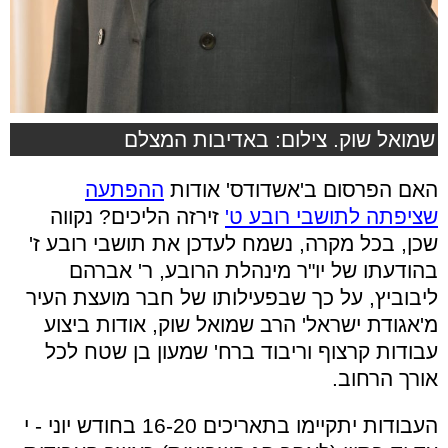
שמואל שוק. צילום: באדיבות המצלם
האם הפרסום ב'אשדודס' אודות
ההפתעה
שציפתה לתושבי רובע ט'
זירזה הליכים? נקווה
שכן, בכל מקרה, נשמח לעדכן את תושבי רובע ז'
בהודעתו של יו"ר מינהלת הרובע, ר' אברהם
ליבוביץ, על כך שבפעילותו של חבר מועצת העיר
מ'אגודת ישראל' הרב שמואל שוק, אודות ביצוע
עבודות קרצוף וריבוד ברח' שמעון בן שטח לכל
אורך הרחוב.
העבודות יתקיימו בתאריכים 16-20 בחודש יוני - י