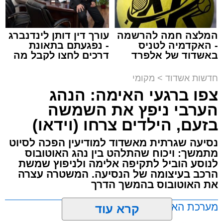
המלצה חמה להרשמה
עורך דין דותן לינדנברג
- האקדמיה לטניס
- נפגעתם בתאונת
באשדוד של אלפרד
דרכים לחצו לקבל מה
תגים:
תאונת עבודה באשדוד
קריאולנסקי - לילדים
שמגיע לכם
חדשות אשדוד
>
מקומי
עובדת בת 56 נפצעה היום (שישי) באורח בינוני
צפו ברגעי האימה: הנהג
לאחר שנפלה מסולם במהלך עבודתה במחסן
הערבי ניפץ את השמשה
באזור דרך הרכבת, מתחם ביג פאשן באשדוד.
בזעם, הילדים צרחו (וידאו)
כוחות ההצלה הוזעקו למקום בעקבות דיווח על
נסיעה שגרתית מאשדוד למודיעין הפכה לסיוט
נפילה מגובה במהלך העבודה. עם הגעתם מצאו
מתמשך: ויכוח שהתלהט בין נהג האוטובוס
את האישה בהכרה מלאה, כשהיא סובלת מחבלות
לנוסע הוביל לתקיפה אלימה ולניפוץ שמשת
הרכב בעיצומה של הנסיעה. המשטרה עצרה
במספר אזורים בגופה לאחר שנפלה מגובה של
את האוטובוס בהמשך הדרך
כ-2 עד 3 מטרים.
מערכת האתר / 11:35 07.08.26
קרא עוד
רפאל אוקנין, כונן הצלה דרום, סיפר: “כשהגעתי