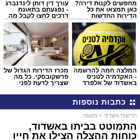
מחפשים לקנות דירה?
עורך דין דותן לינדנברג
כאן תמצאו את כל
- נפגעתם בתאונת
הדירות החדשות
דרכים לחצו לקבל מה
למכירה באשדוד >>>
שמגיע לכם
המלצה חמה להרשמה
מכרז הדירות הגדול של
- האקדמיה לטניס
פרשקובסקי. כל מה
באשדוד של אלפרד
שצריך לדעת לפני
קריאולנסקי - לילדים
שמגישים הצעה לדירה
באשדוד
כתבות נוספות
חדשות אשדוד
>
מקומי
התמוטט בביתו באשדוד,
כוחות ההצלה הצילו את חייו