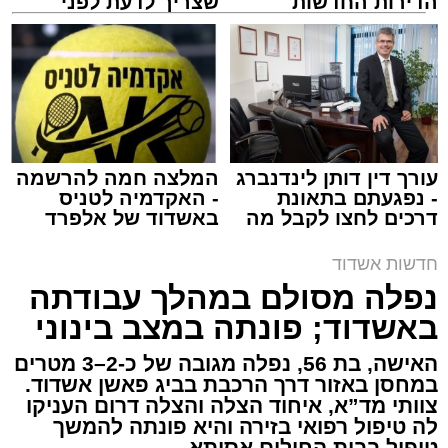
הדירות החדשות
שצריך לדעת לפני
למכירה באשדוד >>>
שמגישים הצעה לדירה
באשדוד
צילום: דוברות איחוד הצלה
מערכת האתר / 15:39 07.08.26
עורך דין דותן לינדנברג
המלצה חמה להרשמה
- נפגעתם בתאונת
- האקדמיה לטניס
דרכים לחצו לקבל מה
באשדוד של אלפרד
תגים:
איחוד הצלה
,
אשדוד
,
הצלה
שמגיע לכם
קריאולנסקי - לילדים
חדשות אשדוד
אירוע דרמטי הסתיים בנס רפואי באשדוד, לאחר
נפלה מסולם במהלך עבודתה
שגבר בן 56 התמוטט בביתו שבאחד הרחובות
באשדוד; פונתה במצב בינוני
ברובע י"א בעיר, כתוצאה מאירוע פתאומי שגרם
להפסקת פעילות ליבו.
האישה, בת 56, נפלה מגובה של כ-2–3 מטרים
במחסן באזור דרך הרכבת בביג פאשן אשדוד.
צוותי מד”א, איחוד הצלה והצלה דרום העניקו
למקום הוזעקו מיד צוותי רפואה ומתנדבים של
לה טיפול רפואי בזירה והיא פונתה להמשך
ארגון "איחוד הצלה". החובשים והפרמדיקים
טיפול בבית החולים אסותא