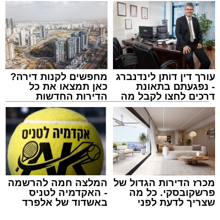
עורך דין דותן לינדנברג
מחפשים לקנות דירה?
- נפגעתם בתאונת
כאן תמצאו את כל
דרכים לחצו לקבל מה
הדירות החדשות
שמגיע לכם
למכירה באשדוד >>>
צילום: שמחה חסיד הצלה דרום
מערכת האתר / 00:47 09.08.26
מכרז הדירות הגדול של
המלצה חמה להרשמה
פרשקובסקי. כל מה
- האקדמיה לטניס
שצריך לדעת לפני
באשדוד של אלפרד
שמגישים הצעה לדירה
קריאולנסקי - לילדים