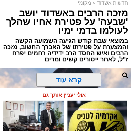
תגים:
אשדוד
,
ירי
באשדוד
חדשות אשדוד
>
מקומי
מזכה הרבים באשדוד יושב
אירוע ירי חמור התרחש לפני שעה קלה ברובע ב'
'שבעה' על פטירת אחיו שהלך
באשדוד, כתוצאה ממנו נפצע גבר כבן 30 באורח
לעולמו בדמי ימיו
בינוני.
במוצאי שבת קודש הגיעה השמועה הקשה
כוחות ההצלה ומד"א יחד עם מתנדבי "הצלה
והמצערת על פטירתו של האברך החשוב, מזכה
הרבים ואיש החסד הרב ידידיה רחמים יפרח
דרום" ו"איחוד הצלה" הוזעקו לזירה בעקבות דיווח
ז"ל, לאחר ייסורים קשים ומרים
על אירוע אלימות וירי.
החובשים והפרמדיקים שהגיעו למקום העניקו
לפצוע טיפול רפואי ראשוני, ולאחר מכן הוא פונה
קרא עוד
להמשך טיפול בבית החולים כשמצבו מוגדר בינוני.
אולי יעניין אותך גם
כוחות משטרה שהגיעו למקום סגרו את הזירה
ופתחו בחקירה לבדיקת נסיבות האירוע ולאיתור
החשודים.
בעקבות הירי, כל היציאות מאשדוד חסומות