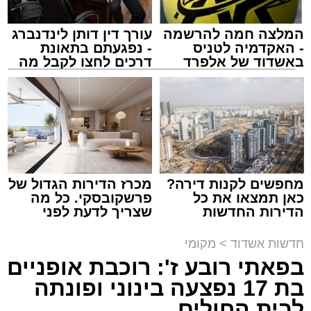
באמצעות מחסומים משטרתיים בניסיון ללכוד את
היורה.
המלצה חמה להרשמה
עורך דין דותן לינדנברג
- האקדמיה לטניס
- נפגעתם בתאונת
באשדוד של אלפרד
דרכים לחצו לקבל מה
קריאולנסקי - לילדים
שמגיע לכם
מעוניינים להגיב? לדווח ? צרו איתנו קשר במייל -
ASHDODS@ISNET.CO.IL
צילום: א' מיכאלי
מערכת האתר / 00:41 09.08.26
מחפשים לקנות דירה?
מכרז הדירות הגדול של
כאן תמצאו את כל
פרשקובסקי. כל מה
הדירות החדשות
שצריך לדעת לפני
תגים:
אשדוד
,
פטירה
,
אלעד
למכירה באשדוד >>>
שמגישים הצעה לדירה
באשדוד
חדשות אשדוד
>
מקומי
במוצאי שבת קודש הגיע השמועה הקשה והמצערת
בפאתי רובע ז': רוכבת אופניים
על פטירתו של האברך החשוב, מזכה הרבים ואיש
בת 17 נפצעה בינוני ופונתה
החסד הרב ידידיה רחמים יפרח ז"ל, אחיו של הגאון
לבית החולים