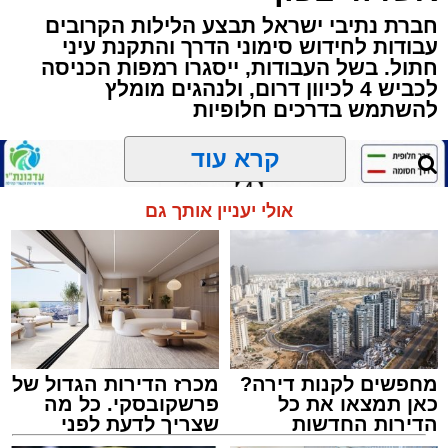
שבשעה נדירה של קורת רוח ישתפו את שומעיהם
חברת נתיבי ישראל תבצע הלילות הקרובים
באשר ראו וקיבלו בבתי הוריהם, הגאון רבי פנחס
עבודות לחידוש סימוני הדרך והתקנת עיני
שרייבר זצ"ל והגאון רבי ניסים טולידנו זצ"ל, כאשר
חתול. בשל העבודות, ייסגרו רמפות הכניסה
מטרתם של הדברים שישמעו היא לעורר הלבבות
לכביש 4 לכיוון דרום, ולנהגים מומלץ
ולהחדיר אהבת אמת לתורה.
להשתמש בדרכים חלופיות
הארוע, במסגרת ארועי 'מעגלים', יתקיים בבית
קרא עוד
הכנסת 'חניכי הישיבות' רובע ג', ביום שלישי הקרוב
בשעה 21.00
אולי יעניין אותך גם
לאחר הארוע יתקיים רב שיח וכן פלפול תלמודי
בריתחא דאורייתא בעומקא דשמעתתא.
מחפשים לקנות דירה?
מכרז הדירות הגדול של
כאן תמצאו את כל
פרשקובסקי. כל מה
הדירות החדשות
שצריך לדעת לפני
למכירה באשדוד >>>
שמגישים הצעה לדירה