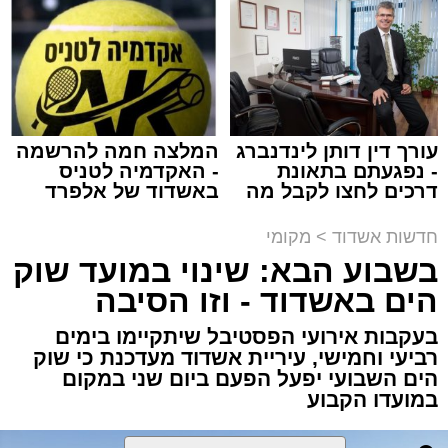
באשדוד
נתיבי ישראל
מערכת האתר / 18:19 06.08.26
עורך דין דותן לינדנברג
המלצה חמה להרשמה
- נפגעתם בתאונת
- האקדמיה לטניס
דרכים לחצו לקבל מה
באשדוד של אלפרד
מעוניינים להגיב? לדווח ? צרו איתנו קשר במייל -
שמגיע לכם
קריאולנסקי - לילדים
ASHDODS@ISNET.CO.IL
תגים:
אשדוד
,
נתיבי ישראל
חדשות אשדוד
>
מקומי
בשבוע הבא: שינוי במועד שוק
חברת "נתיבי ישראל" הודיעה על ביצוע עבודות
הים באשדוד - וזו הסיבה
תחזוקה ליליות במחלף אשדוד צפון שיימשכו
בעקבות אירועי הפסטיבל שיתקיימו בימים
במשך שני לילות, בימים ראשון ושני, ה-9 וה-10
רביעי וחמישי, עיריית אשדוד מעדכנת כי שוק
באוגוסט 2026, בין השעות 23:00 בלילה ועד
הים השבועי יפעל הפעם ביום שני במקום
05:00 בבוקר למחרת.
במועדו הקבוע
העבודות מבוצעות כחלק מפעולות שוטפות
לחידוש סימוני הדרך והתקנת עיני חתול, במטרה