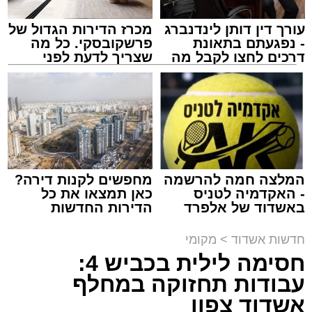
עורך דין דותן לינדנברג
מכרז הדירות הגדול של
- נפגעתם בתאונת
פרשקובסקי. כל מה
דרכים לחצו לקבל מה
שצריך לדעת לפני
שמגיע לכם
שמגישים הצעה לדירה
מעגלים
באשדוד
מנהל האתר / 20:31 06.08.26
המלצה חמה להרשמה
מחפשים לקנות דירה?
- האקדמיה לטניס
כאן תמצאו את כל
תגים:
הגרי"ב שרייבר
,
מעגלים
באשדוד של אלפרד
הדירות החדשות
קריאולנסקי - לילדים
למכירה באשדוד >>>
ארוע שטרם היה כמותו: בשבוע הבא ביום ג'
חדשות אשדוד
>
מקומי
יתכנסו המוני בחורי הישיבות שטרם החלו את זמן
חסימה לילית בכביש 4:
'אלול', והם יזכו לשמוע את גדולי הדור, מרן הגרי"ב
עבודות תחזוקה במחלף
שרייבר שליט"א והגאון רבי ישאי טולידנו שליט"א,
אשדוד צפון