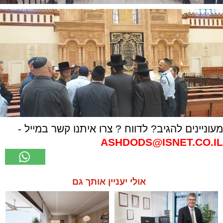
מעוניינים להגיב? לדווח ? צרו איתנו קשר במייל -
ASHDODS@ISNET.CO.IL
אולי יעניין אותך גם