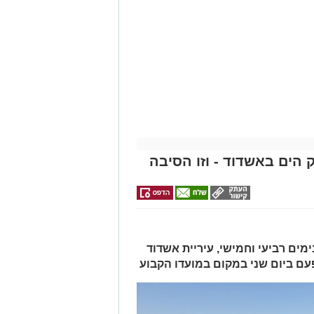
חידוש סימוני הדרך והתקנת עיני חתול,
לל משתמשי הדרך.
ית של רמפות הכניסה ממחלף אשדוד
ים לכיוון זה מומלץ להמשיך בנסיעה דרך מחלף
מסר כי הם מתנצלים על אי-הנוחות
ניתן לקבל פרטים נוספים באתר החברה
מייל -
ASHDODS@ISNET.CO.IL
 הים באשדוד - וזו הסיבה
מים רביעי וחמישי, עיריית אשדוד
עם ביום שני במקום במועדו הקבוע