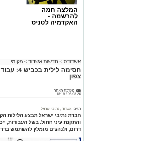
באשר ראו וקיבלו בבתי הוריהם, הגאון רבי 
טולידנו זצ"ל, כאשר מטרתם של הדברים ש
המלצה חמה
אהבת אמת לתורה.
להרשמה -
האקדמיה לטניס
הארוע, במסגרת ארועי 'מעגלים', יתקיים בב
באשדוד של
שלישי הקרוב בשעה 21.00
אלפרד
קריאולנסקי -
לאחר הארוע יתקיים רב שיח וכן פלפול תל
לילדים
דשמעתתא.
אשדודס
>
חדשות אשדוד
>
מקומי
מעוניינים להגיב? לדווח ? צרו איתנו קשר ב
חסימה לילי
צפון
מערכת האתר
06.08.26 / 18:19
תגים:
אשדוד
,
נתיבי ישראל
חברת נתיבי ישראל תבצע הלילות הקר
דרום, ולנהגים מומלץ להשתמש בדרכ