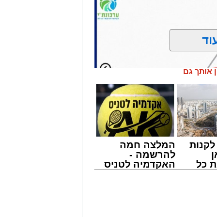
וד
ן אותך גם
קנות
המלצה חמה
ן
להרשמה -
 כל
האקדמיה לטניס
חדשות
באשדוד של
אשדוד
אלפרד
קריאולנסקי -
ודות תחזוקה ליליות במחלף אשדוד צפון
לילדים
שיימשכו במשך שני לילות, בימים ראשון ושני, ה-9 וה-10 באוגוסט 2026, בין השעות