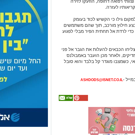
צוותי רפואה דחופה, הוזעקו לזירה
ריאותיו לעזרה.
מקום גילו כי הקשיש לכוד בעומק
צע חילוץ מורכב, תוך שהם משתמשים
 כדי לרדת אל תחתית הפיר מבלי לפגוע
צליחו הכבאים להעלות את הגבר אל פני
דיקים, ולאחר מכן הועבר באמבולנס
י, כשמצבו מוגדר קל בלבד והוא סובל
מייל -
ASHDODS@ISNET.CO.IL
אולי
יעניין
אותך
גם