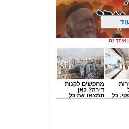
וד
ן אותך גם
רות
מחפשים לקנות
דירה? כאן
י. כל
תמצאו את כל
 לדעת
הדירות החדשות
ישים
למכירה באשדוד
' יתכנסו המוני בחורי הישיבות שטרם
רה
>>>
ולי הדור, מרן הגרי"ב שרייבר שליט"א
 נדירה של קורת רוח ישתפו את שומעיהם