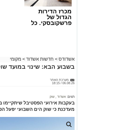
23:00 בלילה ועד 05:00 בבוקר למחרת.
העבודות מבוצעות כחלק מפעולות שוטפות ל
מכרז הדירות
במטרה לשפר את בטיחות הנסיעה עבור כ
הגדול של
בשל ביצוע העבודות, תבוצע חסימה הרמט
פרשקובסקי. כל
צפון לכביש 4 לכיוון דרום, ולנוסע
מה שצריך לדעת
יבנה ולהצטרף משם לכביש 4, תוך להיערך מראש ולהיעזר בישומוני הניווט.
לפני שמגישים
מאגף שירות וקשרי קהילה בנתיבי ישראל נ
הצעה לדירה
הזמנית ומודים לציבור על הסבלנות, וכי 
באשדוד
בכתובת
https://www.iroads.co.il
.
מעוניינים להגיב? לדווח ? צרו איתנו קשר ב
אשדודס
>
חדשות אשדוד
>
מקומי
בשבוע הבא: שינוי במועד שוק
מערכת האתר
06.08.26 / 18:15
תגים:
אשדוד
,
שוק
בעקבות אירועי הפסטיבל שיתקיימו בי
מעדכנת כי שוק הים השבועי יפעל הפ