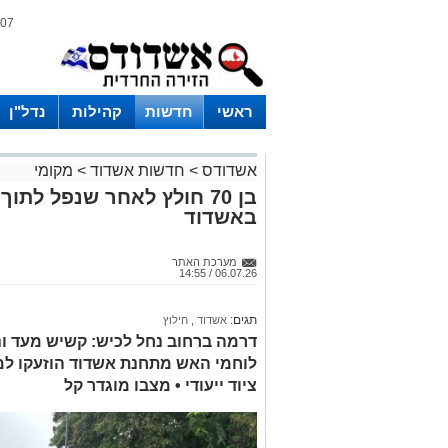
07 אוגוסט 2026 / 01:35
ראשי
חדשות
קהילות
נדל"ן
אשדודס
>
חדשות אשדוד
>
מקומי
בן 70 חולץ לאחר שנפל לת
באשדוד
מערכת האתר
06.07.26 / 14:55
תגים:
אשדוד
,
חילוץ
דרמה ברחוב נחל לכיש: קשיש מעד ונ
לוחמי האש מתחנת אשדוד הוזעקו למק
ציוד ייעודי • מצבו מוגדר קל