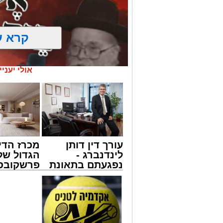
קרא ע
אולי יעניי
עורך דין דותן
מכרז הדי
לינדנברג -
הגדול של
נפגעתם בתאונת
פרשקובסק
דרכים לחצו
מה שצריך
מעגלים
לקבל מה שמגיע
לפני שמג
ארוע שטרם היה כמותו: בשבוע הבא ביום ג
לכם
הצעה לדי
החלו את זמן 'אלול', והם יזכו לשמוע את גד
באשדוד
והגאון רבי ישאי טולידנו שליט"א, שבשעה