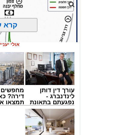
קרא ע
אולי יעניי
עורך דין דותן
מחפשים ל
לינדנברג -
דירה? כא
נפגעתם בתאונת
תמצאו את
דרכים לחצו
הדירות ה
לקבל מה שמגיע
למכירה ב
נתיבי ישראל
לכם
>>>
חברת "נתיבי ישראל" הודיעה על ביצוע עב